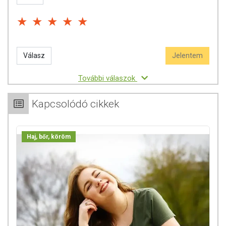
Gyártó: Surepharm Services Limited, Bretby Business Park, Ashby
Road, Bretby, Burton on Trent, DE15 OYZ, Egyesült Királyság
Forgalmazó: HRI Klub Magyarország Kft.
Válasz
Jelentem
Az oldalunkon lévő adatokat folyamatosan frissítjük, törekszünk arra,
hogy naprakészek legyenek. Szeretnénk felhívni azonban a figyelmet,
További válaszok
hogy ennek ellenére a webshopon szereplő adatok (beleértve a
termékfotókat, tápérték-, összetétel-, és allergén információkat is) csak
Kapcsolódó cikkek
tájékoztató jellegűek, a tényleges értékek eltérhetnek az élelmiszerek
természetéből adódóan. A friss, aktuális információkat a termékek
csomagolásán találják meg.
Haj, bőr, köröm
Az étrend-kiegészítők az érvényben levő európai uniós szabályozás
szerint élelmiszereknek minősülnek, amelyek a hagyományos étrend
kiegészítését szolgálják, és koncentrált formában tartalmaznak
tápanyagokat. Bár az étrend-kiegészítők kedvező élettani hatással
rendelkezhetnek, amely egyénenként eltérő lehet, jelölésük,
megjelenítésük, és reklámozásuk során nem engedélyezett a
készítményeknek betegséget megelőző vagy gyógyító hatást