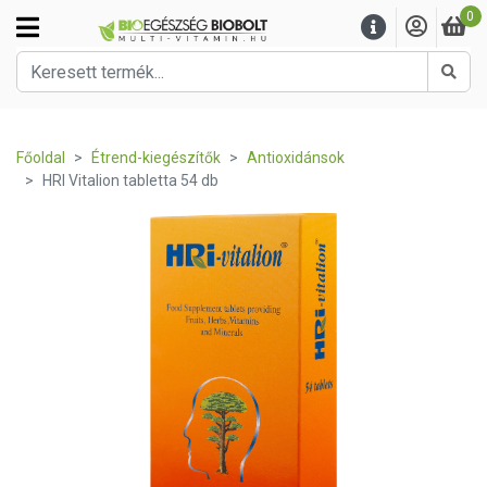
0
Kere
Főoldal
Étrend-kiegészítők
Antioxidánsok
HRI Vitalion tabletta 54 db