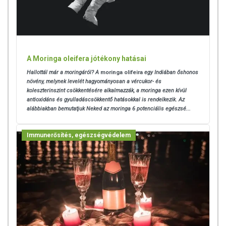
A Moringa oleifera jótékony hatásai
Hallottál már a moringáról? A
moringa olifeira
egy Indiában őshonos
növény, melynek levelét hagyományosan a vércukor- és
koleszterinszint csökkentésére alkalmazzák, a moringa ezen kívül
antioxidáns és gyulladáscsökkentő hatásokkal is rendelkezik. Az
alábbiakban bemutatjuk Neked az moringa 6 potenciális egészsé...
Immunerősítés, egészségvédelem