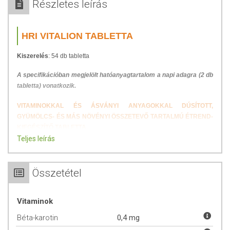
Részletes leírás
HRI VITALION TABLETTA
Kiszerelés
: 54 db tabletta
A specifikációban megjelölt hatóanyagtartalom a napi adagra (2 db
tabletta) vonatkozik.
VITAMINOKKAL ÉS ÁSVÁNYI ANYAGOKKAL DÚSÍTOTT,
GYÜMÖLCS- ÉS MÁS NÖVÉNYI ÖSSZETEVŐ TARTALMÚ ÉTREND-
KIEGÉSZÍTŐ TABLETTA.
Teljes leírás
A HRI Vitalion étrendkiegészítő tabletta egy olyan termék, amely
széles skálán segíti a csont-ízületi és szív-érrendszeri betegségek és
tünetek kezelését. A tabletta összetevői által segít javítani a csont-
Összetétel
ízületi egészséget, jótékony hatással van a csonttömeg növekedésére,
valamint a benne található vitaminok, ásványi anyagok és
gyümölcskivonatok által segíti a vérkeringést, tisztítja és regenerálja
Vitaminok
az érfalakat.
Béta-karotin
0,4 mg
A HRI Vitalion tabletta alkalmazható megelőző céllal, illetve a már