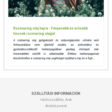
Rozmaring olaj hajra - Fényesebb és erősebb
tincsek rozmaring olajjal
A rozmaring olaj gyógyászati és szépségápolási
célokra való
felhasználása nem újkeletű szokás: az antioxidáns és
gyulladáscsökkentő hatóanyagokban gazdag illóolajat már
évezredekkel ezelőtt is alkalmazták. Értékes hatóanyagainak
köszönhetően a rozmaring olaj segítséget nyújthat a haj és a fejb...
SZÁLLÍTÁSI INFORMÁCIÓK
Házhozszállítás, Árak
Átvételi pontok