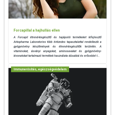
tulajdonítani.
A termék nem helyettesíti a kiegyensúlyozott, vegyes étrendet és az
egészséges életmódot! A termék nem gyógyít betegségeket! A termék
nem az orvosi kezelés helyettesítésére alkalmas! Betegség esetén
használatát beszélje meg kezelőorvosával. Az ajánlott napi
Forcapillal a hajhullás ellen
fogyasztási mennyiséget ne lépje túl! Ne szedje a készítményt, ha az
A Forcapil étrend-kiegészítő és hajápolói termékeket kifejlesztő
összetevők bármelyikére érzékeny vagy allergiás! Kisgyermektől
Arkopharma Laboratories több évtizedes tapasztalattal rendelkezik a
elzárva tartandó!
gyógynövény készítmények és étrend-kiegészítők területén. A
vitaminokat, ásványi anyagokat, aminosavakat és gyógynövény-
kivonatokat tartalmazó termékek használata dúsabbá és erősebbé t...
Immunerősítés, egészségvédelem