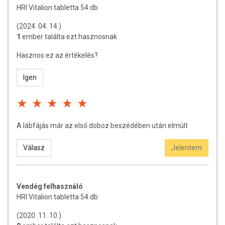
vérképzéshez és a csont egészségének fenntartásához.
HRI Vitalion tabletta 54 db
Hatóanyagok
: alma, szőlőlevél, hibiszkusz, csipkebogyó, narancshéj,
(2024. 04. 14.)
bodzavirág, A-vitamin, C-vitamin, vas, cink, mangán, réz.
1
ember találta ezt hasznosnak
FELHASZNÁLÁSI JAVASLAT
Hasznos ez az értékelés?
Adagolás
: felnőtteknek naponta 2x1 tabletta, étkezés közben bő
Igen
folyadékkal.
ÖSSZETÉTEL
Aktív anyagok
napi adagban (2 db tabletta)
A lábfájás már az első doboz beszédében után elmúlt
A-vitamin (béta karotinból)
400 µg
Válasz
Jelentem
C-vitamin
30,0 mg
Vas
7,0 mg
Cink
2,5 mg
Mangán
1,0 mg
Vendég felhasználó
HRI Vitalion tabletta 54 db
Réz
400 µg
Porított alma
75,0 mg
(2020. 11. 10.)
Porított szőlőlevél
40,0 mg