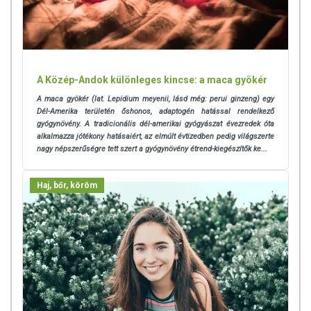
A Közép-Andok különleges kincse: a maca gyökér
A maca gyökér (lat. Lepidium meyenii, lásd még: perui ginzeng) egy
Dél-Amerika területén őshonos, adaptogén hatással rendelkező
gyógynövény. A tradicionális dél-amerikai gyógyászat évezredek óta
alkalmazza jótékony hatásaiért, az elmúlt évtizedben pedig világszerte
nagy népszerűségre tett szert a gyógynövény étrend-kiegészítők ke...
Haj, bőr, köröm