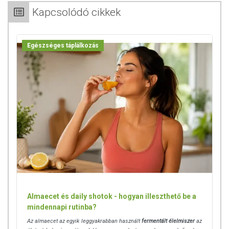
Kapcsolódó cikkek
ADAGOLÁS
Napi ajánlott mennyiség:
2-3 kapszula (főétkezések előtt, bő
Egészséges táplálkozás
folyadékkal lenyelve)
A BORECET MŰVEKRŐL
A ma ismert
Borecet Művek
gondolata
Formanek Ferenc
fejében
született meg 2006-ban. A korábban tanárként, fizikusként és
kutatóként tevékenykedő vállalkozó gyermekkora óta érdeklődött a
borászat és a szőlészet művészete iránt, Bodrogkeresztúrra költözését
követően pedig inspirációt érzett a
Tokaji borvidék hagyományaihoz
való kapcsolódásra
.
Látva és értékelve a tokaji gazdák generációkon
keresztül ápolt hagyományait, úgy érezte, még egy borászattal nem
tudna többet hozzátenni a vidék értékeihez. Ehelyett
egy rég
elfeledett ősi hagyományt, a borecetkészítést kezdte el kutatni
. A
sors játékaként, miközben vállalkozásához élelmiszermérnököt
Almaecet és daily shotok - hogyan illeszthető be a
keresett, élete párjára is rátalált. Ma Képíró Anitával együtt vezetik a
mindennapi rutinba?
Borecet Műveket, s
hazánkban egyedülálló módon
alkotnak értékből,
élettel teli eceteket.
Az almaecet az egyik leggyakrabban használt
fermentált élelmiszer
az