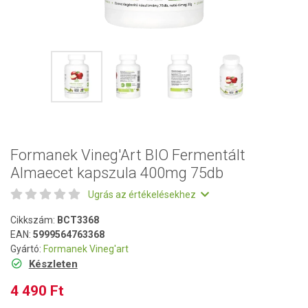
Formanek Vineg'Art BIO Fermentált
Almaecet kapszula 400mg 75db
Ugrás az értékelésekhez
Cikkszám:
BCT3368
EAN:
5999564763368
Gyártó:
Formanek Vineg'art
Készleten
4 490 Ft