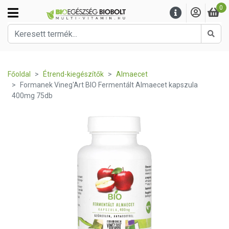
0
Kere
Főoldal
Étrend-kiegészítők
Almaecet
Formanek Vineg'Art BIO Fermentált Almaecet kapszula
400mg 75db