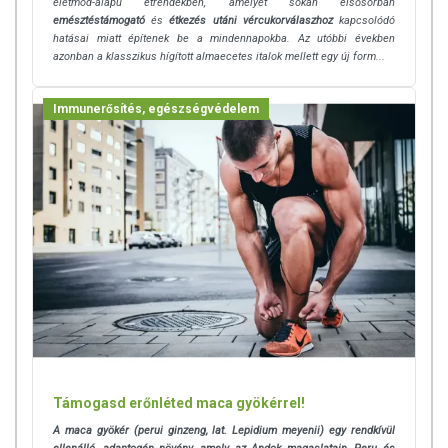
életmód-alapú étrendekben, amelyet sokan elsősorban
A Borecet Művek szívügye a
minőség
, a
természetesség
és az
emésztéstámogató
és
étkezés utáni vércukorválaszhoz
kapcsolódó
egészség
. Az ecetgyártás évezredes hagyományainak és az
ecet
hatásai miatt építenek be a mindennapokba. Az utóbbi években
azonban a klasszikus hígított almaecetes italok mellett egy új form...
kedvező élettani hatásainak
ismeretében szeretnék népszerűsíteni
az ecetfogyasztást. E cél érdekében a
hagyományok megtartása
mellett a gyártási folyamatok korszerűsítése is fontos törekvésük.
Immunerősítés, egészségvédelem
Jelentős techológiai fejlesztést tudhatnak magukénak,
a termékminőség megtartása mellett.
A Borecet Művek
természetes összetételű, adalékanyagoktól
mentes, kivételes ízvilágú termékeket kínál
. A Borecet Művek
termékei színesebbé teszik a mindennapi étkezést, s hozzájárulnak
egészségünk megőrzéséhez.
ÖSSZETEVŐK
BIO almaecetpor (bio maltodextrin, bio almaecet), növényi kapszula
(HPMC)
Aktív hatóanyagok a napi adagban (3 kapszula):
Támogasd erőnléted maca gyökérrel!
Almaecetpor (5% savtartalom): 1200 mg
A maca gyökér (perui ginzeng, lat. Lepidium meyenii) egy rendkívül