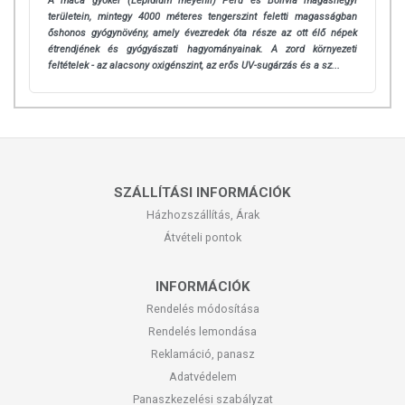
A maca gyökér (Lepidium meyenii) Peru és Bolívia magashegyi
területein, mintegy 4000 méteres tengerszint feletti magasságban
őshonos gyógynövény, amely évezredek óta része az ott élő népek
étrendjének és gyógyászati hagyományainak. A zord környezeti
feltételek - az alacsony oxigénszint, az erős UV-sugárzás és a sz...
SZÁLLÍTÁSI INFORMÁCIÓK
Házhozszállítás, Árak
Átvételi pontok
INFORMÁCIÓK
Rendelés módosítása
Rendelés lemondása
Reklamáció, panasz
Adatvédelem
Panaszkezelési szabályzat