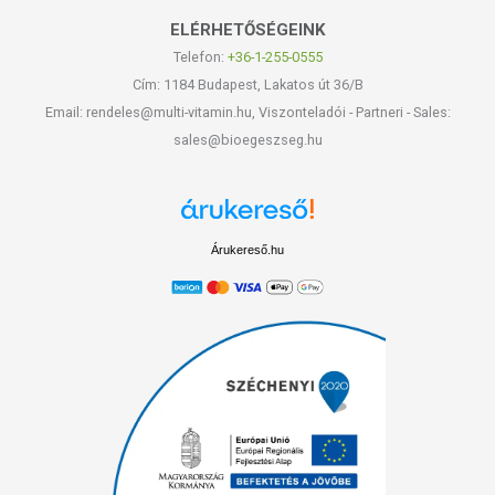
ELÉRHETŐSÉGEINK
Telefon:
+36-1-255-0555
Cím: 1184 Budapest, Lakatos út 36/B
Email: rendeles@multi-vitamin.hu, Viszonteladói - Partneri - Sales:
sales@bioegeszseg.hu
Árukereső.hu