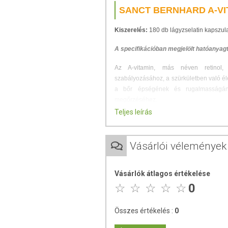
SANCT BERNHARD A-VI
Kiszerelés:
180 db lágyzselatin kapszul
A specifikációban megjelölt hatóanyag
Az A-vitamin, más néven retinol, 
szabályozásához, a szürkületben való éle
a bőr épségének és rugalmasságán
megőrzéséhez.
Teljes leírás
Fontos szerepet játszik a látásnál, az
más antioxidánsok a káros szabad gyökö
gyulladásokat.
Vásárlói vélemények
Az egyik legismertebb jótékony hatása, h
Alkalmazása javasolt:
Vásárlók átlagos értékelése
0
a szem egészségének megőrzésé
a normál látás fenntartásáért,
rossz világítási viszonyok között 
Összes értékelés :
0
gyakori képernyő használat mellet