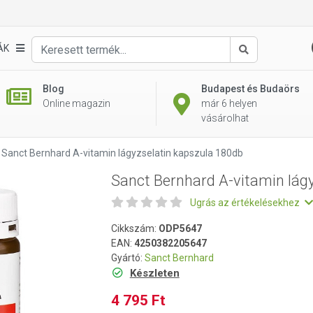
yzselatin kapszula 180db
ÁK
Keresés
Blog
Budapest és Budaörs
Online magazin
már 6 helyen
vásárolhat
Sanct Bernhard A-vitamin lágyzselatin kapszula 180db
Sanct Bernhard A-vitamin lág
Ugrás az értékelésekhez
Cikkszám:
ODP5647
EAN:
4250382205647
Gyártó:
Sanct Bernhard
Készleten
4 795 Ft