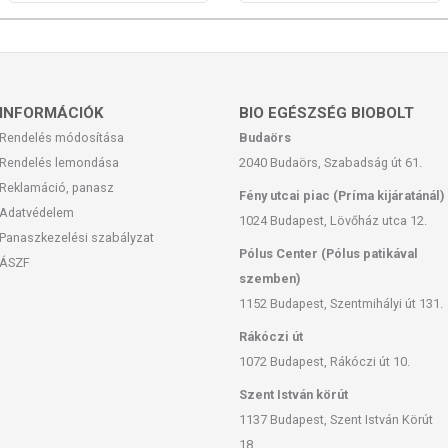
san frissítjük, törekszünk arra, hogy naprakészek legyenek.
, hogy ennek ellenére a webshopon szereplő adatok (beleértve a
 allergén információkat is) csak tájékoztató jellegűek, a tényleges
mészetéből adódóan. A friss, aktuális információkat a termékek
INFORMÁCIÓK
BIO EGÉSZSÉG BIOBOLT
Rendelés módosítása
Budaörs
Rendelés lemondása
2040 Budaörs, Szabadság út 61.
 európai uniós szabályozás szerint élelmiszereknek minősülnek,
zítését szolgálják, és koncentrált formában tartalmaznak
Reklamáció, panasz
Fény utcai piac (Príma kijáratánál)
k kedvező élettani hatással rendelkezhetnek, amely egyénenként
Adatvédelem
1024 Budapest, Lövőház utca 12.
k, és reklámozásuk során nem engedélyezett a készítményeknek
Panaszkezelési szabályzat
 tulajdonítani.
Pólus Center (Pólus patikával
ÁSZF
szemben)
ozott, vegyes étrendet és az egészséges életmódot!
1152 Budapest, Szentmihályi út 131.
rmék nem az orvosi kezelés helyettesítésére alkalmas! Betegség
vosával. Az ajánlott napi fogyasztási mennyiséget ne lépje túl!
Rákóczi út
ők bármelyikére érzékeny vagy allergiás! Kisgyermektől elzárva
1072 Budapest, Rákóczi út 10.
Szent István körút
1137 Budapest, Szent István Körút
18.