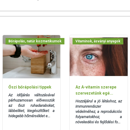
LAT
.
Bőrápolás, natúr kozmetikumok
Vitaminok, ásványi anyagok
atin, nedvesség megkötő glicerin, Retinylpalmitat ( A-vitamin)
viteli referenciaérték százalékban kifejezve.
Őszi bőrápolási tippek
Az A-vitamin szerepe
szervezetünk egé...
Az időjárás változásával
párhuzamosan elővesszük
Hozzájárul a jó látáshoz, az
az őszi ruhadarabokat,
immunrendszer
lábbeliket, kiegészítőket:
a
védelméhez, a reprodukciós
hidegebb hőmérséklet e...
folyamatokhoz, a
 tartandó!
növekedési és fejlődési fo...