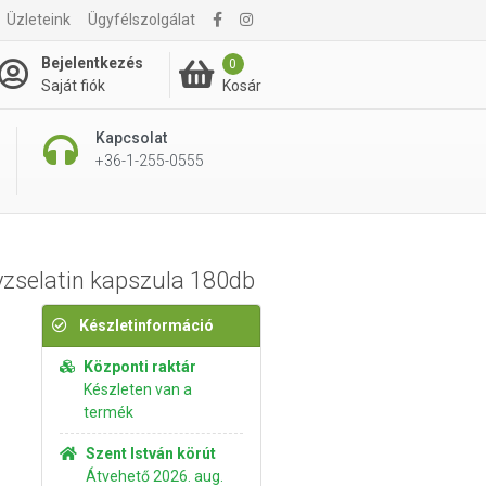
Üzleteink
Ügyfélszolgálat
4 795 Ft
Kosárba rakom
Bejelentkezés
0
Kosár
Saját fiók
Kapcsolat
+36-1-255-0555
yzselatin kapszula 180db
Készletinformáció
Központi raktár
Készleten van a
termék
Szent István körút
Átvehető 2026. aug.