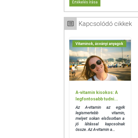
Értékelés írása
FELHASZNÁLÁSI JAVAS
Adagolás:
Napi 1 kapszula.
Kapcsolódó cikkek
Bő folyadékkal, szétrágás nélkül nyelje le
Vitaminok, ásványi anyagok
ÖSSZETÉTEL
Összetevők:
töltőanyag (szójaolaj), zsel
Hatóanyagok 1 kapszulában:
A-vitamin: 800 µg 100 NRV%
NRV%= Felnőttek részére ajánlott napi be
A-vitamin kisokos: A
legfontosabb tudni...
TOVÁBBI TUDNIVALÓK
Az A-vitamin az egyik
legismertebb vitamin,
Származási hely:
Németország
melyet sokan elsősorban a
jó látással kapcsolnak
Tárolás:
Száraz, hűvös helyen, 25°C alatt
össze. Az A-vitamin a...