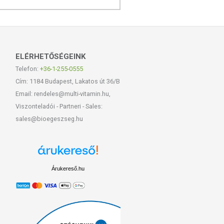
ELÉRHETŐSÉGEINK
Telefon:
+36-1-255-0555
Cím: 1184 Budapest, Lakatos út 36/B
Email: rendeles@multi-vitamin.hu,
Viszonteladói - Partneri - Sales:
sales@bioegeszseg.hu
Árukereső.hu