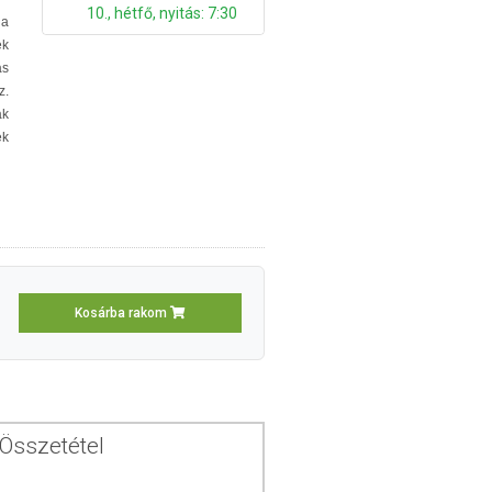
10., hétfő, nyitás: 7:30
 a
k
ás
z.
ak
ek
Kosárba rakom
Összetétel