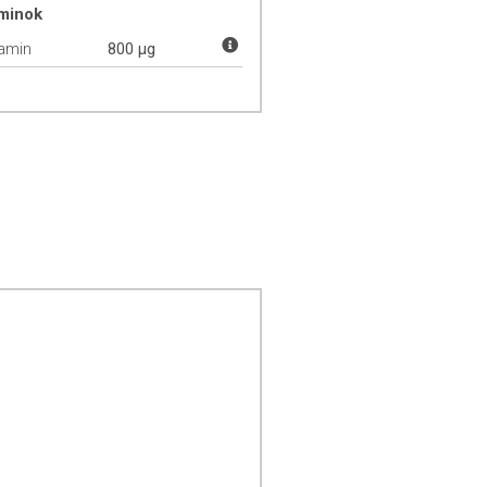
aminok
tamin
800 µg