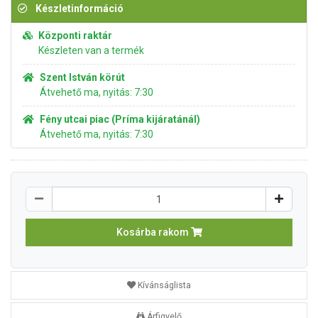
Készletinformáció
Központi raktár
Készleten van a termék
Szent István körút
Átvehető ma, nyitás: 7:30
Fény utcai piac (Príma kijáratánál)
Átvehető ma, nyitás: 7:30
Kosárba rakom
Kívánságlista
Árfigyelő