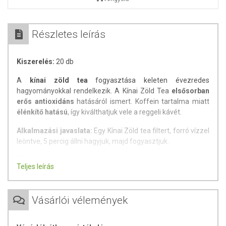
Részletes leírás
Kiszerelés:
20 db
A
kínai zöld tea
fogyasztása keleten évezredes
hagyományokkal rendelkezik. A Kínai Zöld Tea
elsősorban
erős antioxidáns
hatásáról ismert. Koffein tartalma miatt
élénkítő hatású
, így kiválthatjuk vele a reggeli kávét.
Alkalmazási javaslata:
Egy Kínai Zöld tea filtert, forró vízzel
leöntve, 5 percig állni hagyjuk, majd fogyasztjuk.
Összetevők
: Zöld Tea levél.
Teljes leírás
Tárolás:
Száraz, hűvös helyen tartandó!
Minőségét megőrzi:
a csomagoláson / terméken jelezett
Vásárlói vélemények
időppontig.