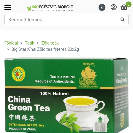
0
Kere
Főoldal
Teák
Zöld teák
Big Star Kínai Zöld tea filteres 20x2g