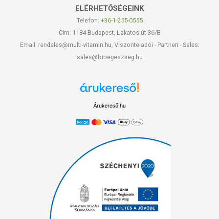
ELÉRHETŐSÉGEINK
Telefon:
+36-1-255-0555
Cím: 1184 Budapest, Lakatos út 36/B
Email: rendeles@multi-vitamin.hu, Viszonteladói - Partneri - Sales:
sales@bioegeszseg.hu
Árukereső.hu