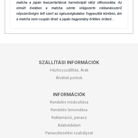
matcha a japán teaszertartások harmóniáját idézi otthonunkba.
Az
elmúlt években a matcha szinte világszerte robbanásszerű
népszerűségre tett szert az egészségtudatos fogyasztók körében, ám
a matcha nem csupán divat: a japán hagyomány értékes öröksé...
SZÁLLÍTÁSI INFORMÁCIÓK
Házhozszállítás, Árak
Átvételi pontok
INFORMÁCIÓK
Rendelés módosítása
Rendelés lemondása
Reklamáció, panasz
Adatvédelem
Panaszkezelési szabályzat