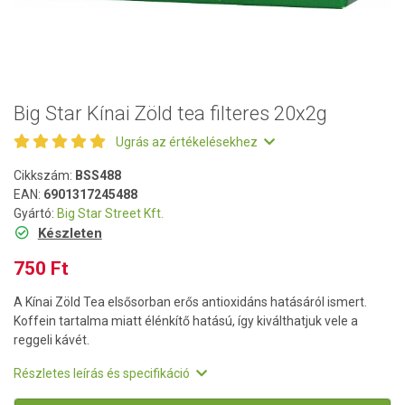
Big Star Kínai Zöld tea filteres 20x2g
Ugrás az értékelésekhez
Cikkszám:
BSS488
EAN:
6901317245488
Gyártó:
Big Star Street Kft.
Készleten
750 Ft
A Kínai Zöld Tea elsősorban erős antioxidáns hatásáról ismert.
Koffein tartalma miatt élénkítő hatású, így kiválthatjuk vele a
reggeli kávét.
Részletes leírás és specifikáció