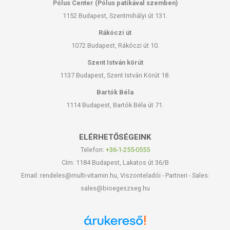
Pólus Center (Pólus patikával szemben)
1152 Budapest, Szentmihályi út 131.
Rákóczi út
1072 Budapest, Rákóczi út 10.
Szent István körút
1137 Budapest, Szent István Körút 18.
Bartók Béla
1114 Budapest, Bartók Béla út 71.
ELÉRHETŐSÉGEINK
Telefon:
+36-1-255-0555
Cím: 1184 Budapest, Lakatos út 36/B
Email: rendeles@multi-vitamin.hu, Viszonteladói - Partneri - Sales:
sales@bioegeszseg.hu