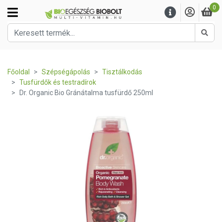
0
Kere
Főoldal
Szépségápolás
Tisztálkodás
Tusfürdők és testradírok
Dr. Organic Bio Gránátalma tusfürdő 250ml