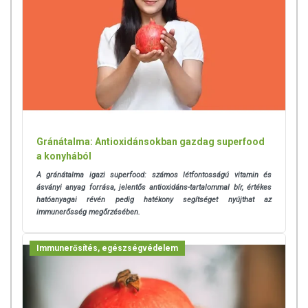
Gránátalma: Antioxidánsokban gazdag superfood
a konyhából
A gránátalma igazi superfood: számos létfontosságú vitamin és
ásványi anyag forrása, jelentős antioxidáns-tartalommal bír, értékes
hatóanyagai révén pedig hatékony segítséget nyújthat az
immunerősség megőrzésében.
Immunerősítés, egészségvédelem