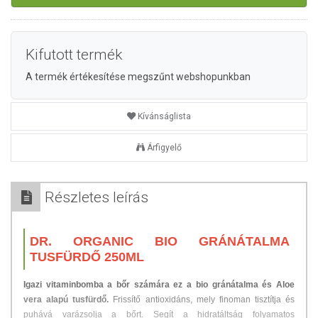
Kifutott termék
A termék értékesítése megszűnt webshopunkban
Kívánságlista
Árfigyelő
Részletes leírás
DR. ORGANIC BIO GRÁNÁTALMA
TUSFÜRDŐ 250ML
Igazi vitaminbomba a bőr számára ez a bio gránátalma és Aloe
vera alapú tusfürdő.
Frissítő antioxidáns, mely finoman tisztítja és
puhává varázsolja a bőrt. Segít a hidratáltság folyamatos