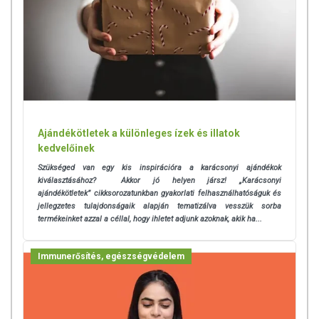
Ajándékötletek a különleges ízek és illatok
kedvelőinek
Szükséged van egy kis inspirációra a karácsonyi ajándékok
kiválasztásához? Akkor jó helyen jársz! „Karácsonyi
ajándékötletek” cikksorozatunkban gyakorlati felhasználhatóságuk és
jellegzetes tulajdonságaik alapján tematizálva vesszük sorba
termékeinket azzal a céllal, hogy ihletet adjunk azoknak, akik ha...
Immunerősítés, egészségvédelem