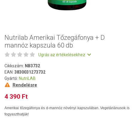
Nutrilab Amerikai Tőzegáfonya + D
mannóz kapszula 60 db
Ugrás az értékelésekhez
Cikkszám:
NB3732
EAN:
3830031273732
Gyártó:
NutriLAB
Rendelésre
4 390 Ft
Amerikai tőzegáfonya és d-mannóz növényi kapszulában. Vegetáriánusok is
fogyaszthatják!