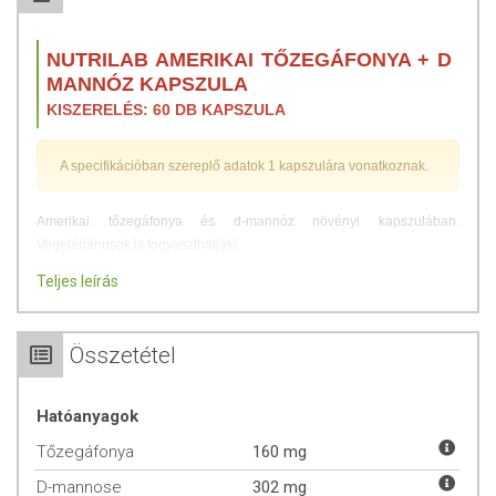
NUTRILAB AMERIKAI TŐZEGÁFONYA + D
MANNÓZ KAPSZULA
KISZERELÉS: 60 DB KAPSZULA
A specifikációban szereplő adatok 1 kapszulára vonatkoznak.
Amerikai tőzegáfonya és d-mannóz növényi kapszulában.
Vegetáriánusok is fogyaszthatják!
Teljes leírás
Napi ajánlott fogyasztás: Naponta 1-2 kapszula fogyasztása ajánlott. A
kapszulát bármilyen, tetszőleges mennyiségű folyadékkal
fogyaszthatja.
Összetétel
ÖSSZETÉTEL
Hatóanyagok
Összetevők:
D-mannóz por, amerikai tőzegáfonya kivonata, hidroxi-
propil-metil-cellulóz (kapszulahéj), növényi eredetű magnézium-
Tőzegáfonya
160 mg
sztearát (csomósodást gátló).
D-mannose
302 mg