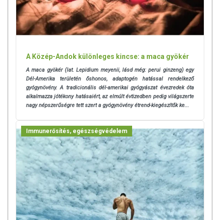
A Közép-Andok különleges kincse: a maca gyökér
A maca gyökér (lat. Lepidium meyenii, lásd még: perui ginzeng) egy
Dél-Amerika területén őshonos, adaptogén hatással rendelkező
gyógynövény. A tradicionális dél-amerikai gyógyászat évezredek óta
alkalmazza jótékony hatásaiért, az elmúlt évtizedben pedig világszerte
nagy népszerűségre tett szert a gyógynövény étrend-kiegészítők ke...
Immunerősítés, egészségvédelem