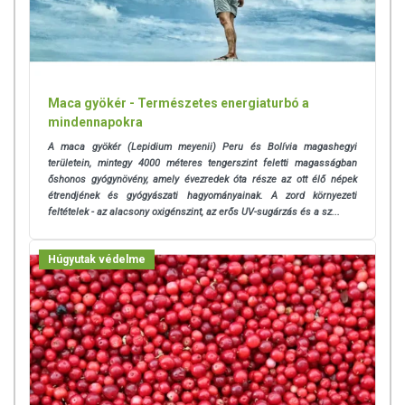
Maca gyökér - Természetes energiaturbó a
mindennapokra
A maca gyökér (Lepidium meyenii) Peru és Bolívia magashegyi
területein, mintegy 4000 méteres tengerszint feletti magasságban
őshonos gyógynövény, amely évezredek óta része az ott élő népek
étrendjének és gyógyászati hagyományainak. A zord környezeti
feltételek - az alacsony oxigénszint, az erős UV-sugárzás és a sz...
Húgyutak védelme