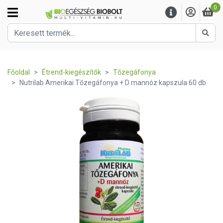
0
Kere
Főoldal
Étrend-kiegészítők
Tőzegáfonya
Nutrilab Amerikai Tőzegáfonya + D mannóz kapszula 60 db