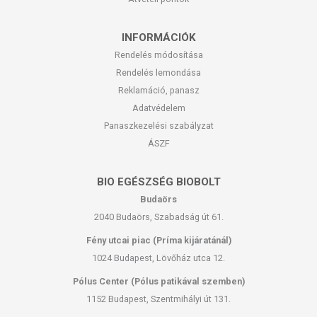
pedig növeli a dihommo-gamma-linolénsav keletkezését
szervezetünkben, mely gyulladást csökkentő jó hatású
hormon szerű vegyületek előanyaga. A szezamin ezen felül
INFORMÁCIÓK
fokozza zsírégetést is.
Rendelés módosítása
Rendelés lemondása
Származási hely:
Magyarország
Tárolás:
száraz, hűvös helyen
Reklamáció, panasz
Minőségét megőrzi:
a csomagolás hátoldalán jelzett
Adatvédelem
időpontig.
Panaszkezelési szabályzat
ÁSZF
BIO EGÉSZSÉG BIOBOLT
Budaörs
2040 Budaörs, Szabadság út 61.
Fény utcai piac (Príma kijáratánál)
1024 Budapest, Lövőház utca 12.
Pólus Center (Pólus patikával szemben)
1152 Budapest, Szentmihályi út 131.