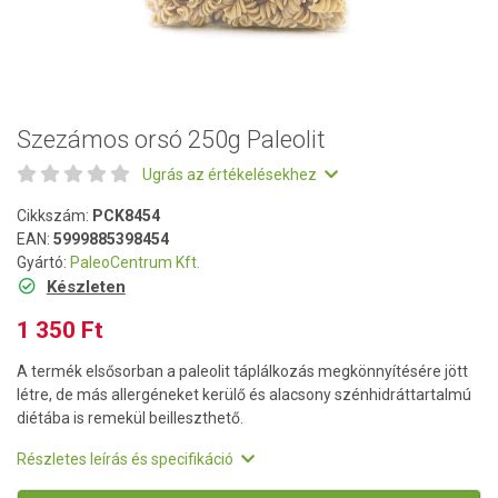
Szezámos orsó 250g Paleolit
Ugrás az értékelésekhez
Cikkszám:
PCK8454
EAN:
5999885398454
Gyártó:
PaleoCentrum Kft.
Készleten
1 350 Ft
A termék elsősorban a paleolit táplálkozás megkönnyítésére jött
létre, de más allergéneket kerülő és alacsony szénhidráttartalmú
diétába is remekül beilleszthető.
Részletes leírás és specifikáció