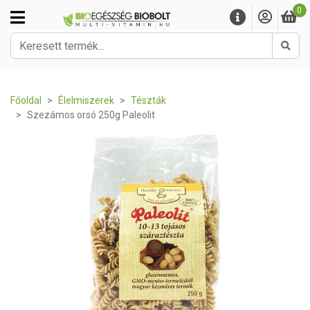
0
Kere
Főoldal
Élelmiszerek
Tészták
Szezámos orsó 250g Paleolit