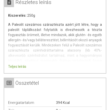
Részletes leírás
Kiszerelés:
250g
A Paleolit szezámos száraztészta azért jött létre, hogy a
paleolit táplálkozást folytatók is élvezhessék a tészta
fogyasztás örömeit, illetve mindazok, akik glutén- és egyéb
allergén- és/vagy béláteresztést, bélirritációt okozó anyagok
fogyasztását kerülik. Mindezeken felül a Paleolit szezámos
száraztészta szénhidráttartalma alacsony (kb 40%-
alkevesebb szénhidrátot tartalmaz, mint a hagyományos
tészták!), ráadásul magasabb fitátsav-tartalmánál fogva
ennek a kevés szénhidrátnak is csak töredéke szívódik föl,
Teljes leírás
ugyanis a fitátsavak csökkentik a keményítő cukorrá
bontását. Az alacsony fölszívódó szénhidráttartalom miatt
cukorbetegeknek és fogyókúrázóknak is ajánlható.
Összetétel
A Paleolit szezámos száraztészta nem csak glutént nem
tartalmaz, de prolaminokat, lektineket és szaponinokat sem.
Ezek pedig mind-mind növelnék a béláteresztést,
Energiatartalom
394 Kcal
bélgyulladást. A szaponinok apró lyukakat fúrhatnak a