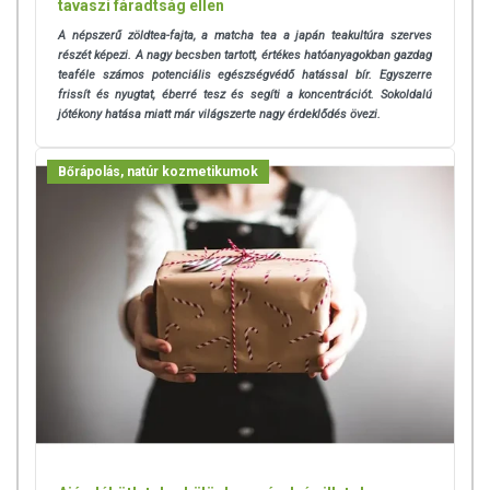
tavaszi fáradtság ellen
A népszerű zöldtea-fajta, a matcha tea a japán teakultúra szerves
részét képezi. A nagy becsben tartott, értékes hatóanyagokban gazdag
teaféle számos potenciális egészségvédő hatással bír. Egyszerre
frissít és nyugtat, éberré tesz és segíti a koncentrációt. Sokoldalú
jótékony hatása miatt már világszerte nagy érdeklődés övezi.
Bőrápolás, natúr kozmetikumok