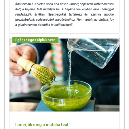
Írásunkban a Keleten soba cha néven ismert, népszerű koffeinmentes
italt, a hajdina teát mutatjuk be. A hajdina tea enyhén diós ízvilággal
rendelkezik, értékes tápanyagokat tartalmaz és számos módon
hozzájárulunk egészségünk megóvásához. Nem tartalmaz glutént, így
a gluténmentes étrendbe is beilleszthető.
Egészséges táplálkozás
Ismerjük meg a matcha teát!