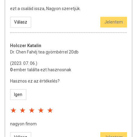
ezt a család issza,.Nagyon szeretjük.
Válasz
Jelentem
Holczer Katalin
Dr. Chen Fahéj tea gyömbérrel 20db
(2023. 07. 06.)
0
ember találta ezt hasznosnak
Hasznos ez az értékelés?
Igen
nagyon finom