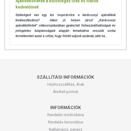
Ajándékötletek a különleges ízek és illatok
kedvelőinek
Szükséged van egy kis inspirációra a karácsonyi ajándékok
kiválasztásához? Akkor jó helyen jársz! „Karácsonyi
ajándékötletek” cikksorozatunkban gyakorlati felhasználhatóságuk és
jellegzetes tulajdonságaik alapján tematizálva vesszük sorba
termékeinket azzal a céllal, hogy ihletet adjunk azoknak, akik ha...
SZÁLLÍTÁSI INFORMÁCIÓK
Házhozszállítás, Árak
Átvételi pontok
INFORMÁCIÓK
Rendelés módosítása
Rendelés lemondása
Reklamáció, panasz