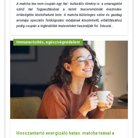
A matcha tea nem csupán egy ital - kulturális élmény is: a smaragzöld
színű ital fogyasztásával a keleti teaceremóniák évezredes
örökségébe kóstolhatunk bele. A matcha különleges színe és gazdag
aromája speciális feldolgozási módjának köszönhető, előállításához
pedig csupán a legkiválóbb tealeveleket használják fel. Írásunk...
Immunerősítés, egészségvédelem
Hosszantartó energizáló hatás: matcha teával a