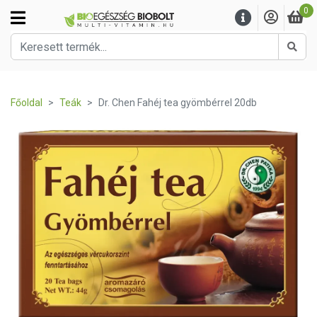
0
Kere
Főoldal
Teák
Dr. Chen Fahéj tea gyömbérrel 20db