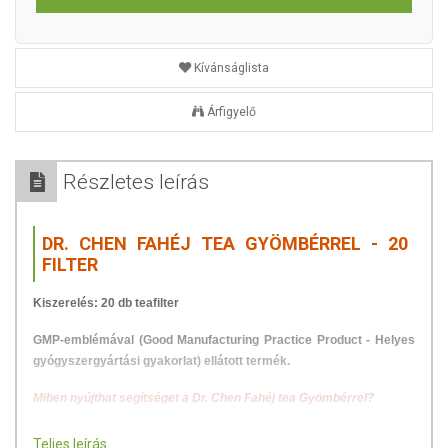
Kívánságlista
Árfigyelő
Részletes leírás
DR. CHEN FAHÉJ TEA GYÖMBÉRREL - 20
FILTER
Kiszerelés: 20 db teafilter
GMP-emblémával (Good Manufacturing Practice Product - Helyes
gyógyszergyártási gyakorlat) ellátott termék.
Miben nyújthat segítséget a Dr. Chen Fahéj tea Gyömbérrel?
A
fahéj
és a
gyömbér
támogatják az
egészséges vércukorszint
Teljes leírás