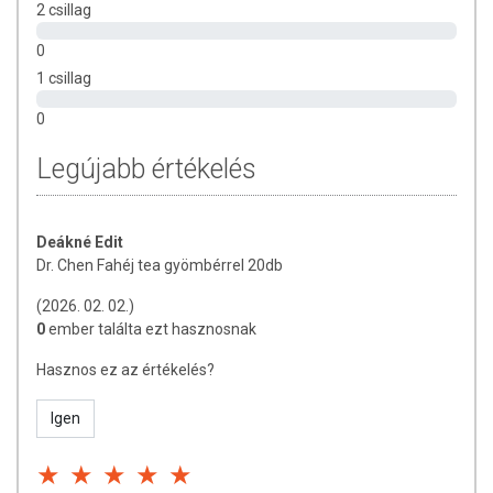
2 csillag
Nettó tömeg:
44 g - 20 filter x 2,2 g
0
Tárolás:
Száraz, hűvös helyen tárolandó.
1 csillag
Gyártja és forgalmazza:
Oriental Herbs Kft.
0
Legújabb értékelés
Deákné Edit
Dr. Chen Fahéj tea gyömbérrel 20db
(2026. 02. 02.)
0
ember találta ezt hasznosnak
Hasznos ez az értékelés?
Igen