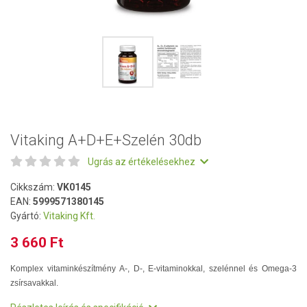
Vitaking A+D+E+Szelén 30db
Ugrás az értékelésekhez
Cikkszám:
VK0145
EAN:
5999571380145
Gyártó:
Vitaking Kft.
3 660 Ft
Komplex vitaminkészítmény A-, D-, E-vitaminokkal, szelénnel és Omega-3
zsírsavakkal.