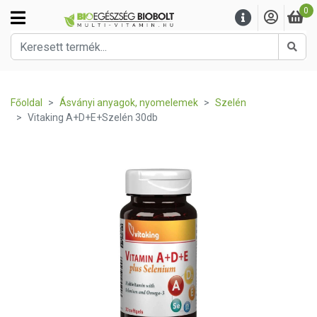
0
Kere
Főoldal
Ásványi anyagok, nyomelemek
Szelén
Vitaking A+D+E+Szelén 30db