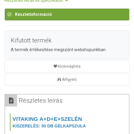
Részletes leírás és specifikáció
Készletinformáció
Kifutott termék
A termék értékesítése megszűnt webshopunkban
Kívánságlista
Árfigyelő
Részletes leírás
VITAKING A+D+E+SZELÉN
KISZERELÉS: 30 DB GÉLKAPSZULA