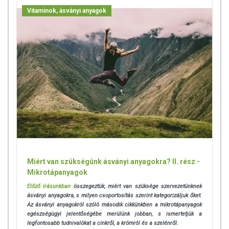
használatát beszélje meg kezelőorvosával. Az ajánlott napi
Vitaminok, ásványi anyagok
fogyasztási mennyiséget ne lépje túl! Ne szedje a készítményt, ha az
összetevők bármelyikére érzékeny vagy allergiás! Kisgyermektől
elzárva tartandó!
Miért van szükségünk ásványi anyagokra? II. rész -
Mikrotápanyagok
Előző írásunkban
összegeztük, miért van szüksége szervezetünknek
ásványi anyagokra, s milyen csoportosítás szerint kategorizáljuk őket.
Az ásványi anyagokról szóló második cikkünkben a mikrotápanyagok
egészségügyi jelentőségébe merülünk jobban, s ismertetjük a
legfontosabb tudnivalókat a cinkről, a krómról és a szelénről.