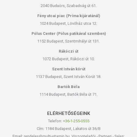
2040 Budaörs, Szabadság út 61.
Fény utcai piac (Príma kijáratánál)
1024 Budapest, Lövőház utca 12.
Pólus Center (Pólus patikával szemben)
1152 Budapest, Szentmihályi út 131.
Rákóczi út
1072 Budapest, Rákóczi út 10.
Szent István körút
1137 Budapest, Szent István Körút 18.
Bartók Béla
1114 Budapest, Bartók Béla út 71.
ELÉRHETŐSÉGEINK
Telefon:
+36-1-255-0555
Cím: 1184 Budapest, Lakatos út 36/B
Email: rendeles@multi-vitamin.hu, Viszonteladói - Partneri - Sales: