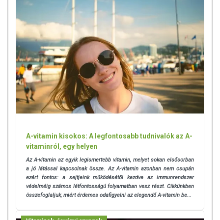
Napi ajánlott mennyiség: 1 kapszula étkezés közben.
ÖSSZETEVŐK
E-vitamin készítmény (d-alfa-tokoferil-acetát, finomított szójabab olaj),
zselatin, halolaj, E-vitamin készítmény: (vegyes tokoferolok: (alfa, béta,
gamma, delta), finomított szójabab olaj), emulgeálószer: glicerin, A-
vitamin készítmény: (napraforgó olaj, béta-karotin, dl-alfa-tokoferol),
víz, szelén készítmény: (maltodextrin, emulgeálószer: nátrium-citrát,
csomósodást gátló anyag: kalcium-karbonát, nátrium-szelenit),
szinezék: titán-dioxid, D3-vitamin készítmény: (pálma olaj,
kolekalciferol, d-alfa-tokoferol).
A-vitamin kisokos: A legfontosabb tudnivalók az A-
vitaminról, egy helyen
TOVÁBBI TUDNIVALÓK
Az A-vitamin az egyik legismertebb vitamin, melyet sokan elsősorban
a jó látással kapcsolnak össze. Az A-vitamin azonban nem csupán
Tárolás:
Száraz, hűvös, napfénytől védett helyen.
ezért fontos: a sejtjeink működésétől kezdve az immunrendszer
védelméig számos létfontosságú folyamatban vesz részt.
Cikkünkben
Minőségét megőrzi:
Lásd a csomagoláson feltünetett időpontot.
összefoglaljuk, miért érdemes odafigyelni az elegendő A-vitamin be...
Forgalmazza:
Vitaking Kft.