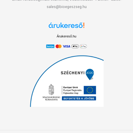
sales@bioegeszseg.hu
Árukereső.hu