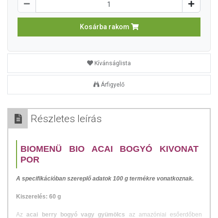
Kosárba rakom
Kívánságlista
Árfigyelő
Részletes leírás
BIOMENÜ BIO ACAI BOGYÓ KIVONAT
POR
A specifikációban szereplő adatok 100 g termékre vonatkoznak.
Kiszerelés: 60 g
Az
acai berry bogyó vagy gyümölcs
az amazóniai esőerdőben