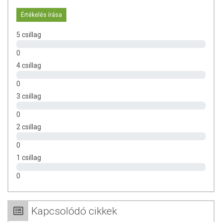
a normál energiatermelő anyagcsere fenntartása
Értékelés írása
a vas anyagcseréjének támogatása
az egészséges látás megőrzése
5 csillag
a bőr egészségének megőrzése
gyermekek kognitív funkcióinak támogatása
0
a normál nyálkahártyák fenntartása
4 csillag
0
Természetes termékről lévén szó, a táplálkozási tulajdonságok
3 csillag
változhatnak a környezeti feltételektől függően, illetve az idő
múlásával. A termék fagyasztva szárított eljárással készül,
0
ezért rendkívül nedvszívó. A levegő páratartalmát magába
2 csillag
szívhatja, ezért összeállhat, csomóssá válhat. Ez a minőségét
nem befolyásolja. Összetörve, darálva újra por állagúvá válik.
0
Kérjük, ezt vegye figyelembe a vásárlás előtt!
1 csillag
ADAGOLÁS
0
Napi beviteli mennyiség: 3-6 g por
tejben vagy gyümölcslében
feloldva
Kapcsolódó cikkek