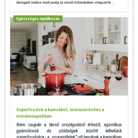
megjelenítésük, és reklámozásuk során nem engedélyezett a
támogató hatása miatt pedig az elmúlt évtizedekben világszerte ...
készítményeknek betegséget megelőző vagy gyógyító hatást
tulajdonítani.
Egészséges táplálkozás
A termék nem helyettesíti a kiegyensúlyozott, vegyes étrendet és az
egészséges életmódot! A termék nem gyógyít betegségeket! A termék
nem az orvosi kezelés helyettesítésére alkalmas! Betegség esetén
használatát beszélje meg kezelőorvosával. Az ajánlott napi
fogyasztási mennyiséget ne lépje túl! Ne szedje a készítményt, ha az
összetevők bármelyikére érzékeny vagy allergiás! Kisgyermektől
elzárva tartandó!
Superfoodok a kamrából, immunerősítés a
mindennapokban
Nem csupán a távoli országokból érkező, egzotikus
gyümölcsök és zöldségek között lelhetünk
superfoodokra - a „szuperételek” ott lapulnak a kamrában