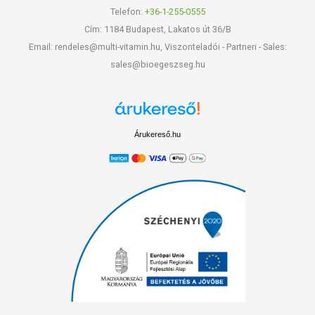
Telefon:
+36-1-255-0555
Cím: 1184 Budapest, Lakatos út 36/B
Email: rendeles@multi-vitamin.hu, Viszonteladói - Partneri - Sales:
sales@bioegeszseg.hu
Árukereső.hu