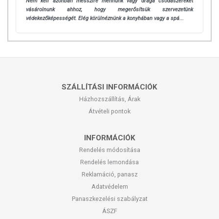
Nem kell azonban messzire mennünk vagy drága csodaszereket
vásárolnunk ahhoz, hogy megerősítsük szervezetünk
védekezőképességét. Elég körülnéznünk a konyhában vagy a spá...
SZÁLLÍTÁSI INFORMÁCIÓK
Házhozszállítás, Árak
Átvételi pontok
INFORMÁCIÓK
Rendelés módosítása
Rendelés lemondása
Reklamáció, panasz
Adatvédelem
Panaszkezelési szabályzat
ÁSZF