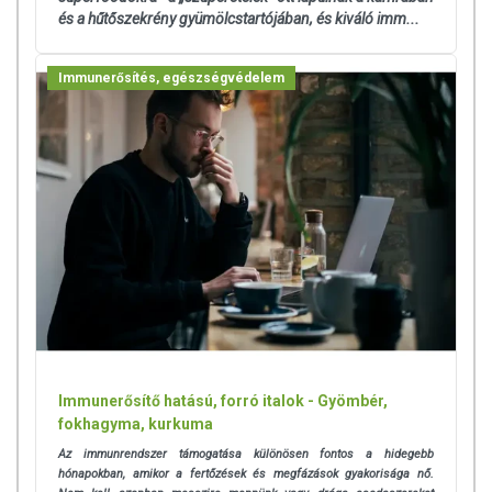
és a hűtőszekrény gyümölcstartójában, és kiváló imm...
Immunerősítés, egészségvédelem
Immunerősítő hatású, forró italok - Gyömbér,
fokhagyma, kurkuma
Az immunrendszer támogatása különösen fontos a hidegebb
hónapokban, amikor a fertőzések és megfázások gyakorisága nő.