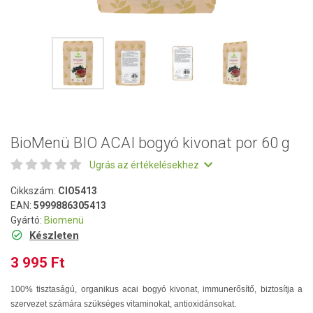
BioMenü BIO ACAI bogyó kivonat por 60 g
Ugrás az értékelésekhez
Cikkszám:
CIO5413
EAN:
5999886305413
Gyártó:
Biomenü
Készleten
3 995 Ft
100% tisztaságú, organikus acai bogyó kivonat, immunerősítő, biztosítja a
szervezet számára szükséges vitaminokat, antioxidánsokat.