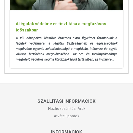
A légutak védelme és tisztítása a megfázásos
időszakban
A téli hónapokra készülve érdemes extra figyelmet fordítanunk a
légutak védelmére: a légutak
tisztaságának és egészségének
megőrzése ugyanis kulcsfontosságú a megfázás, influenza és egyéb
vírusos fertőzések megelőzésében. Az orr- és toroknyálkahártya
megfelelő védelme segít a kórokózok távol tartásában, az immunre...
SZÁLLÍTÁSI INFORMÁCIÓK
Házhozszállítás, Árak
Átvételi pontok
INFORMÁCIÓK