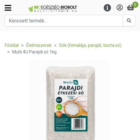
0
Kere
Főoldal
Élelmiszerek
Sók (himalája, parajdi, tiszta só)
Multi 4U Parajdi só 1kg