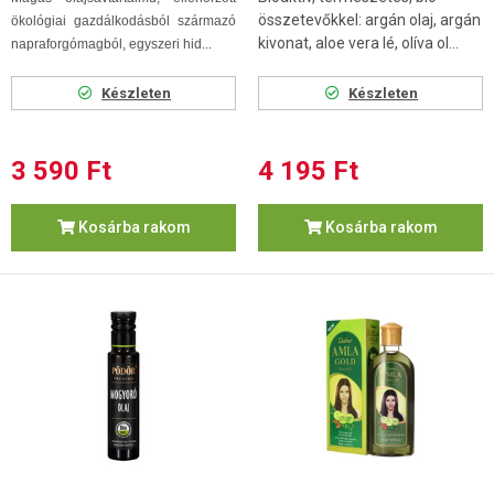
összetevőkkel: argán olaj, argán
ökológiai gazdálkodásból származó
kivonat, aloe vera lé, olíva ol...
napraforgómagból, egyszeri hid...
Készleten
Készleten
3 590 Ft
4 195 Ft
Kosárba rakom
Kosárba rakom