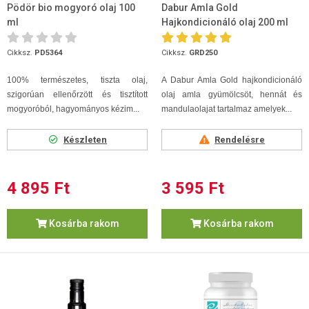
Pödör bio mogyoró olaj 100
Dabur Amla Gold
ml
Hajkondicionáló olaj 200 ml
Cikksz.
PD5364
Cikksz.
GRD250
100% természetes, tiszta olaj,
A Dabur Amla Gold hajkondicionáló
szigorúan ellenőrzött és tisztított
olaj amla gyümölcsöt, hennát és
mogyoróból, hagyományos kézim...
mandulaolajat tartalmaz amelyek...
Készleten
Rendelésre
4 895 Ft
3 595 Ft
Kosárba rakom
Kosárba rakom