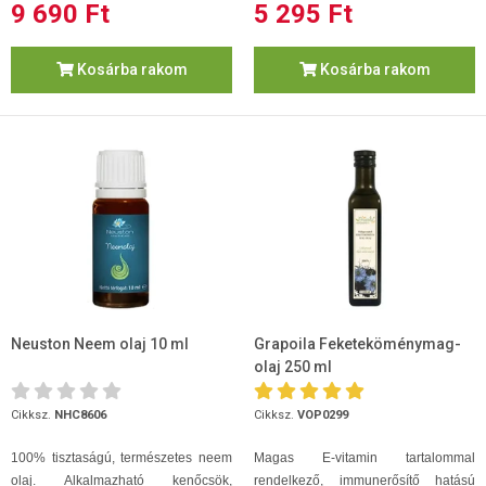
9 690 Ft
5 295 Ft
Kosárba rakom
Kosárba rakom
Neuston Neem olaj 10 ml
Grapoila Feketeköménymag-
olaj 250 ml
Cikksz.
NHC8606
Cikksz.
VOP0299
100% tisztaságú, természetes neem
Magas E-vitamin tartalommal
olaj.
Alkalmazható kenőcsök,
rendelkező, immunerősítő hatású