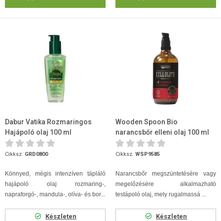
Dabur Vatika Rozmaringos
Wooden Spoon Bio
Hajápoló olaj 100 ml
narancsbőr elleni olaj 100 ml
Cikksz.
GRD0800
Cikksz.
WSP9585
Könnyed, mégis intenzíven tápláló
Narancsbőr megszüntetésére vagy
hajápoló olaj rozmaring-,
megelőzésére alkalmazható
napraforgó-, mandula-, olíva- és bor...
testápoló olaj, mely rugalmassá ...
Készleten
Készleten