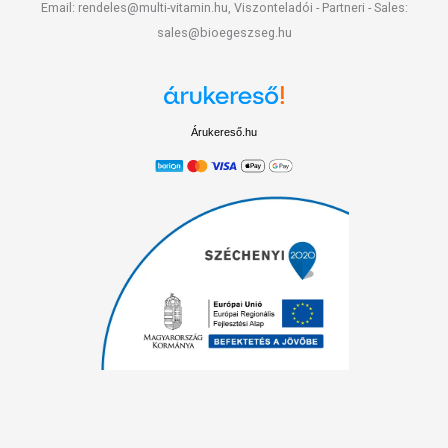
Email: rendeles@multi-vitamin.hu, Viszonteladói - Partneri - Sales:
sales@bioegeszseg.hu
Árukereső.hu