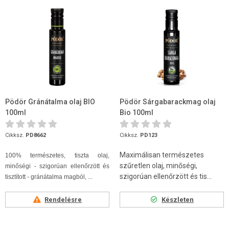
Pödör Gránátalma olaj BIO
Pödör Sárgabarackmag olaj
100ml
Bio 100ml
Cikksz.
PD8662
Cikksz.
PD123
Maximálisan természetes
100% természetes, tiszta olaj,
szűretlen olaj, minőségi,
minőségi - szigorúan ellenőrzött és
szigorúan ellenőrzött és tis...
tisztított - gránátalma magból, ...
Rendelésre
Készleten