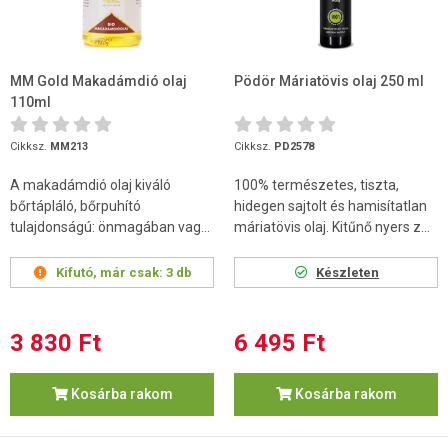
MM Gold Makadámdió olaj
Pödör Máriatövis olaj 250 ml
110ml
Cikksz.
MM213
Cikksz.
PD2578
A makadámdió olaj kiváló
100% természetes, tiszta,
bőrtápláló, bőrpuhító
hidegen sajtolt és hamisítatlan
tulajdonságú: önmagában vag...
máriatövis olaj. Kitűnő nyers z...
Kifutó, már csak:
3 db
Készleten
3 830 Ft
6 495 Ft
Kosárba rakom
Kosárba rakom