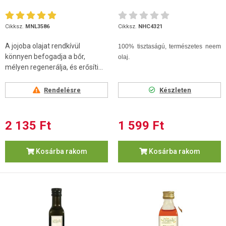
Cikksz.
MNL3586
Cikksz.
NHC4321
A jojoba olajat rendkívül
100% tisztaságú, természetes neem
könnyen befogadja a bőr,
olaj.
mélyen regenerálja, és erősíti...
Rendelésre
Készleten
2 135 Ft
1 599 Ft
Kosárba rakom
Kosárba rakom