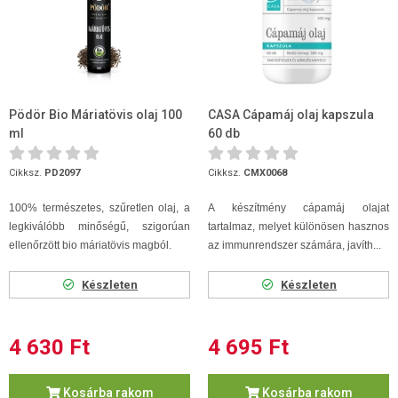
Pödör Bio Máriatövis olaj 100
CASA Cápamáj olaj kapszula
ml
60 db
Cikksz.
PD2097
Cikksz.
CMX0068
100% természetes, szűretlen olaj, a
A készítmény cápamáj olajat
legkiválóbb minőségű, szigorúan
tartalmaz, melyet különösen hasznos
ellenőrzött bio máriatövis magból.
az immunrendszer számára, javíth...
Készleten
Készleten
4 630 Ft
4 695 Ft
Kosárba rakom
Kosárba rakom