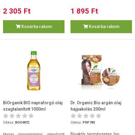
2 305 Ft
1 895 Ft
Kosárba rakom
Kosárba rakom
BiOrganik BIO napraforgó olaj
Dr. Organic Bio argán olaj
szagtalanított 1000ml
hajpakolás 200ml
Cikksz.
BOO4872
Cikksz.
PRP783
Bioaktív, természetes, bio
Magas olajsavtartalmú, ellenőrzött