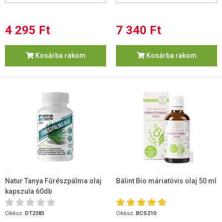
4 295 Ft
7 340 Ft
Kosárba rakom
Kosárba rakom
Natur Tanya Fűrészpálma olaj
Bálint Bio máriatövis olaj 50 ml
kapszula 60db
Cikksz.
DT2383
Cikksz.
BCS210