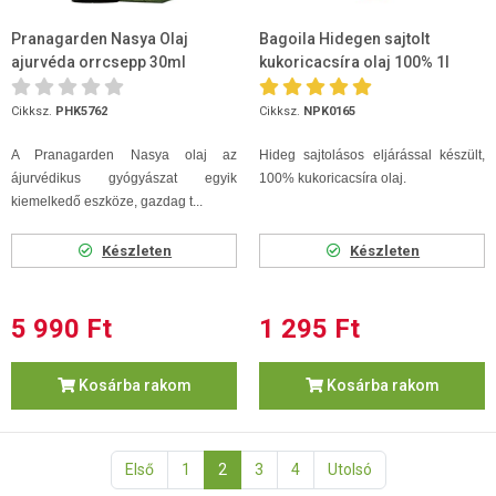
Pranagarden Nasya Olaj
Bagoila Hidegen sajtolt
ajurvéda orrcsepp 30ml
kukoricacsíra olaj 100% 1l
Cikksz.
PHK5762
Cikksz.
NPK0165
A Pranagarden Nasya olaj az
Hideg sajtolásos eljárással készült,
ájurvédikus gyógyászat egyik
100% kukoricacsíra olaj.
kiemelkedő eszköze, gazdag t...
Készleten
Készleten
5 990 Ft
1 295 Ft
Kosárba rakom
Kosárba rakom
Első
1
2
3
4
Utolsó