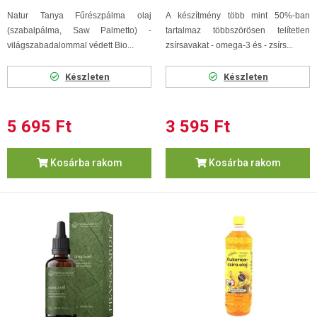
Natur Tanya Fűrészpálma olaj
A készítmény több mint 50%-ban
(szabalpálma, Saw Palmetto) -
tartalmaz többszörösen telítetlen
világszabadalommal védett Bio...
zsírsavakat - omega-3 és - zsírs...
Készleten
Készleten
5 695 Ft
3 595 Ft
Kosárba rakom
Kosárba rakom