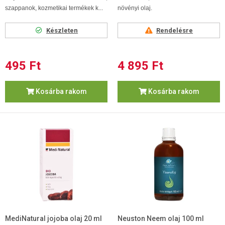
szappanok, kozmetikai termékek k...
növényi olaj.
Készleten
Rendelésre
495 Ft
4 895 Ft
Kosárba rakom
Kosárba rakom
MediNatural jojoba olaj 20 ml
Neuston Neem olaj 100 ml