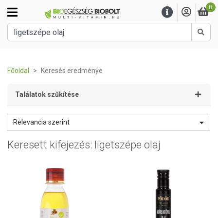
0
Kere
Főoldal
Keresés eredménye
Találatok szűkítése
Relevancia szerint
Keresett kifejezés: ligetszépe olaj