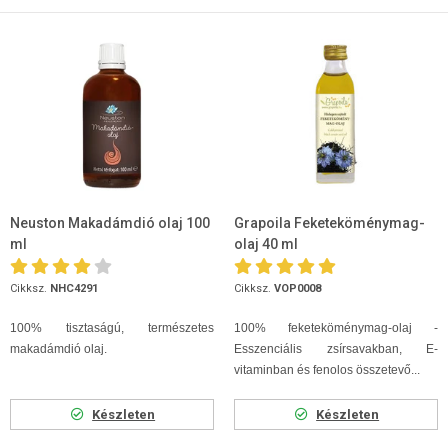
Neuston Makadámdió olaj 100
Grapoila Feketeköménymag-
ml
olaj 40 ml
Cikksz.
NHC4291
Cikksz.
VOP0008
100% tisztaságú, természetes
100% feketeköménymag-olaj -
makadámdió olaj.
Esszenciális zsírsavakban, E-
vitaminban és fenolos összetevő...
Készleten
Készleten