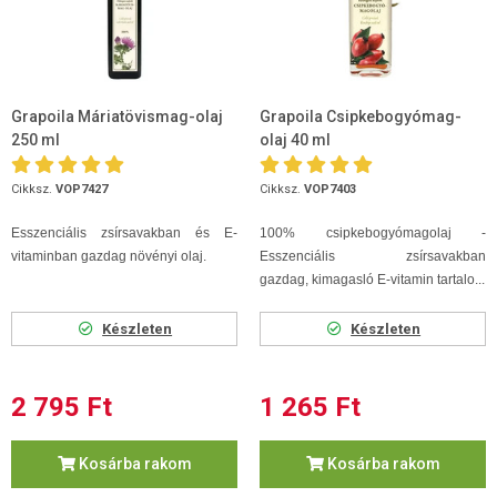
Grapoila Máriatövismag-olaj
Grapoila Csipkebogyómag-
250 ml
olaj 40 ml
Cikksz.
VOP7427
Cikksz.
VOP7403
Esszenciális zsírsavakban és E-
100% csipkebogyómagolaj -
vitaminban gazdag növényi olaj.
Esszenciális zsírsavakban
gazdag, kimagasló E-vitamin tartalo...
Készleten
Készleten
2 795 Ft
1 265 Ft
Kosárba rakom
Kosárba rakom