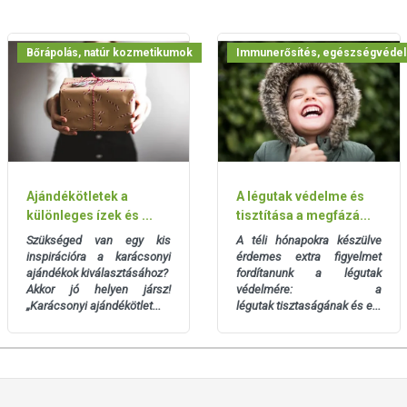
mandula-, kókusz- vagy jojobaolajba keverve hidratálttá, puhává,
Bőrápolás, natúr kozmetikumok
Immunerősítés, egészségvéde
mpába 10 csepp neeomolajat, 4 csepp szegfűszegolajat és 3
uk. A keverék alkalmazása esetén garantáltan elkerülnek minket
ketést enyhíthetjük 3 evőkanál neem olaj és 5 csepp teafaolaj
sek jelennek meg, keverjünk össze 30 ml neem olajat 10 ml
Ajándékötletek a
A légutak védelme és
 majd ezzel kenjük be a piros foltokat.
különleges ízek és ...
tisztítása a megfázá...
 fejfájást is! Csepegtessünk pár csepp olajat textilanyagra, majd
Szükséged van egy kis
A téli hónapokra készülve
inspirációra a karácsonyi
érdemes extra figyelmet
ónkon. Néhány percen belül enyhülni fog a fejfájásunk.
ajándékok kiválasztásához?
fordítanunk a légutak
Akkor jó helyen jársz!
védelmére: a
őleg alkalmazható, szembe, szájba nem kerülhet! Lenyelés
„Karácsonyi ajándékötlet...
légutak
tisztaságának és e...