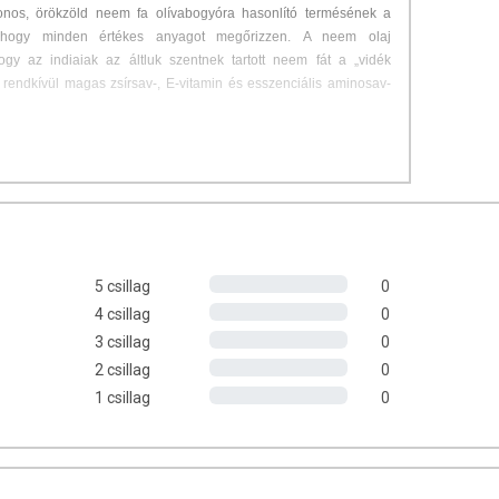
honos, örökzöld neem fa olívabogyóra hasonlító termésének a
l, hogy minden értékes anyagot megőrizzen.
A neem olaj
ogy az indiaiak az áltluk szentnek tartott neem fát a „vidék
 rendkívül magas zsírsav-, E-vitamin és esszenciális aminosav-
an a pirított napraforgó aromájához hasonlítják, diós jegyekkel
jük más illóolajok, például citromolaj hozzáadásával.
Színe a
náig terjedhet, és különleges tulajdonsága az, hogy 23 °C
őrrel érintkezve újra folyékonnyá válik.
dalú. Alkalmazzák a kozmetikában, ahol gyakran feltűnik kéz-,
önnyen keveredik más olajokkal, illetve tartós használatával
5 csillag
0
kteriális, gyulladáscsökkentő hatása miatt kimondottan ajánlott a
4 csillag
0
én. A háztartásban főleg fertőtlenítésre alkalmas, emellett
3 csillag
0
 van, illetve háziállatoknál kiválóan alkalmazható bolhairtásra
2 csillag
0
1 csillag
0
K?
etikai termékek készítéséhez.