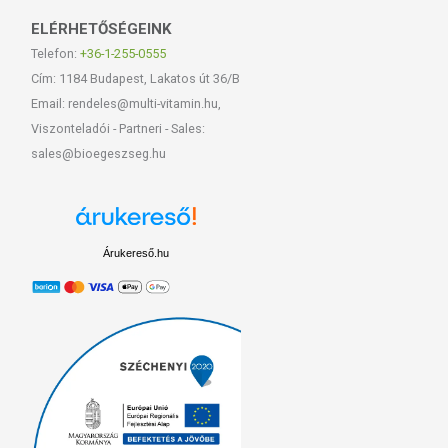
ELÉRHETŐSÉGEINK
Telefon:
+36-1-255-0555
Cím: 1184 Budapest, Lakatos út 36/B
Email: rendeles@multi-vitamin.hu,
Viszonteladói - Partneri - Sales:
sales@bioegeszseg.hu
Árukereső.hu