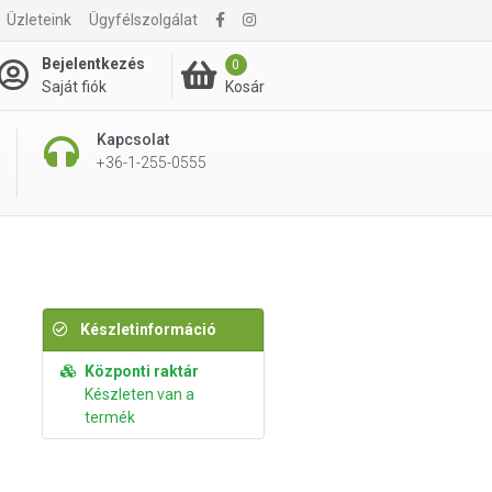
Üzleteink
Ügyfélszolgálat
495 Ft
Kosárba rakom
Bejelentkezés
0
Kosár
Saját fiók
Kapcsolat
+36-1-255-0555
Készletinformáció
Központi raktár
Készleten van a
termék