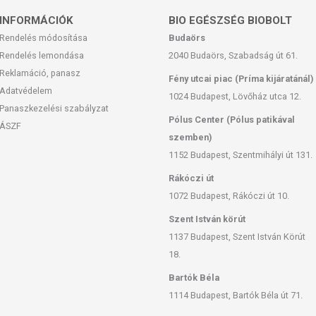
n, gyermekektől elzárva.
INFORMÁCIÓK
BIO EGÉSZSÉG BIOBOLT
feltüntetett időpontot.
Rendelés módosítása
Budaörs
Rendelés lemondása
2040 Budaörs, Szabadság út 61.
Reklamáció, panasz
Fény utcai piac (Príma kijáratánál)
Adatvédelem
san frissítjük, törekszünk arra, hogy naprakészek legyenek.
1024 Budapest, Lövőház utca 12.
, hogy ennek ellenére a webshopon szereplő adatok (beleértve a
Panaszkezelési szabályzat
Pólus Center (Pólus patikával
 allergén információkat is) csak tájékoztató jellegűek, a tényleges
ÁSZF
mészetéből adódóan. A friss, aktuális információkat a termékek
szemben)
1152 Budapest, Szentmihályi út 131.
Rákóczi út
as. A termék nem gyógyít betegségeket. A termék nem az orvosi
1072 Budapest, Rákóczi út 10.
egség esetén használatát beszélje meg kezelőorvosával! Kerülni
Szent István körút
lmazási mennyiséget ne lépje túl! Ne használja irritált vagy sérült
yt, ha az összetevők bármelyikére érzékeny vagy allergiás! Ha
1137 Budapest, Szent István Körút
álatát! Gyermekektől elzárva tartandó.
18.
Bartók Béla
1114 Budapest, Bartók Béla út 71.