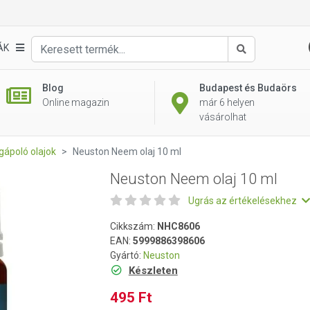
ÁK
Keresés
Blog
Budapest és Budaörs
Online magazin
már 6 helyen
vásárolhat
ápoló olajok
Neuston Neem olaj 10 ml
Neuston Neem olaj 10 ml
Ugrás az értékelésekhez
Cikkszám:
NHC8606
EAN:
5999886398606
Gyártó:
Neuston
Készleten
495 Ft