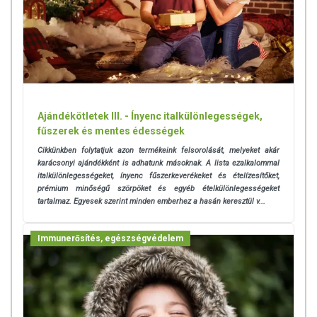
Ajándékötletek III. - Ínyenc italkülönlegességek,
fűszerek és mentes édességek
Cikkünkben folytatjuk azon termékeink felsorolását, melyeket akár
karácsonyi ajándékként is adhatunk másoknak. A lista ezalkalommal
italkülönlegességeket, ínyenc fűszerkeverékeket és ételízesítőket,
prémium minőségű szörpöket és egyéb ételkülönlegességeket
tartalmaz. Egyesek szerint minden emberhez a hasán keresztül v...
Immunerősítés, egészségvédelem