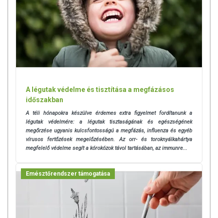
A légutak védelme és tisztítása a megfázásos
időszakban
A téli hónapokra készülve érdemes extra figyelmet fordítanunk a
légutak védelmére: a légutak
tisztaságának és egészségének
megőrzése ugyanis kulcsfontosságú a megfázás, influenza és egyéb
vírusos fertőzések megelőzésében. Az orr- és toroknyálkahártya
megfelelő védelme segít a kórokózok távol tartásában, az immunre...
Emésztőrendszer támogatása