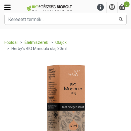
0
Kere
Főoldal
Élelmiszerek
Olajok
Herby's BIO Mandula olaj 30ml