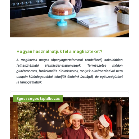
Származási hely:
EU
Hogyan használhatjuk fel a magliszteket?
A maglisztek magas tápanyagtartalommal rendelkező, sokoldalúan
felhasználható élelmiszer-alapanyagok. Természetes módon
gluténmentes, funkcionális élelmiszerek, melyek alkalmazásával nem
csupán különlegesebbé tehetjük ételeink ízvilágát, de egészségünket
is támogathatjuk.
Egészséges táplálkozás