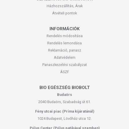
Házhozszállítás, Árak
Átvételi pontok
INFORMÁCIÓK
Rendelés módosítása
Rendelés lemondása
Reklamáció, panasz
Adatvédelem
Panaszkezelési szabályzat
ÁSZF
BIO EGÉSZSÉG BIOBOLT
Budaörs
2040 Budaörs, Szabadság út 61.
Fény utcai piac (Príma kijáratánál)
1024 Budapest, Lövőház utca 12.
Pólus Center (Pólus patikával szemben)