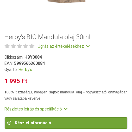
Herby's BIO Mandula olaj 30ml
Ugrás az értékelésekhez
Cikkszám:
HBY0084
EAN:
5999566360084
Gyártó:
Herby's
1 995 Ft
100% tisztaságú, hidegen sajtolt mandula olaj - fogyasztható önmagában
vagy salátába keverve.
Részletes leírás és specifikáció
Készletinformáció