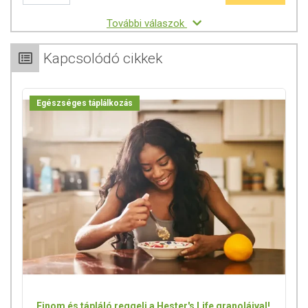
További válaszok
Kapcsolódó cikkek
Egészséges táplálkozás
Finom és tápláló reggeli a Hester's Life granoláival!