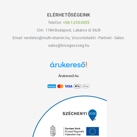
ELÉRHETŐSÉGEINK
Telefon:
+36-1-255-0555
Cím: 1184 Budapest, Lakatos út 36/B
Email: rendeles@multi-vitamin.hu, Viszonteladói - Partneri - Sales:
sales@bioegeszseg.hu
Árukereső.hu