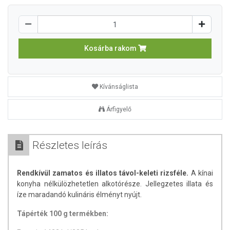
Kosárba rakom
Kívánságlista
Árfigyelő
Részletes leírás
Rendkívül zamatos és illatos távol-keleti rizsféle.
A kínai
konyha nélkülözhetetlen alkotórésze. Jellegzetes illata és
íze maradandó kulináris élményt nyújt.
Tápérték 100 g termékben: