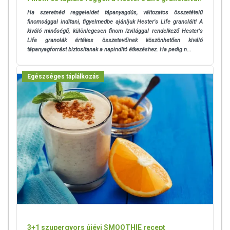
Ha szeretnéd reggeleidet tápanyagdús, változatos összetételű
finomsággal indítani, figyelmedbe ajánljuk Hester's Life granoláit! A
kiváló minőségű, különlegesen finom ízvilággal rendelkező Hester's
Life granolák értékes összetevőinek köszönhetően kiváló
tápanyagforrást biztosítanak a napindító étkezéshez. Ha pedig n...
Egészséges táplálkozás
3+1 szupergyors újévi SMOOTHIE recept