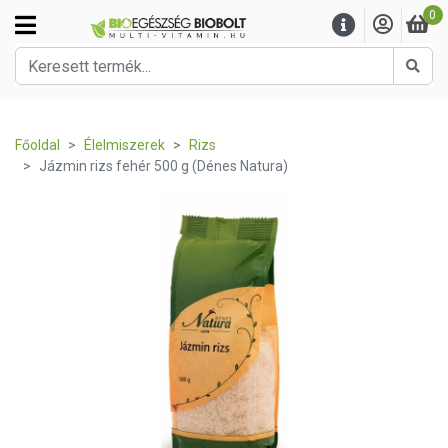
0
Kere
Főoldal
Élelmiszerek
Rizs
Jázmin rizs fehér 500 g (Dénes Natura)