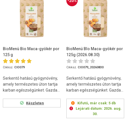
-20%
BioMenü Bio Maca-gyökér por
BioMenü BIo Maca-gyökér por
125 g
125g (2026.08.30)
Cikksz.
CIO079
Cikksz.
CIO079_20260830
Serkentő hatású gyógynövény,
Serkentő hatású gyógynövény,
amely természetes úton tartja
amely természetes úton tartja
karban egészségünket. Gazda...
karban egészségünket. Gazda...
Készleten
Kifutó, már csak:
5 db
Lejárati dátum:
2026. aug.
30.