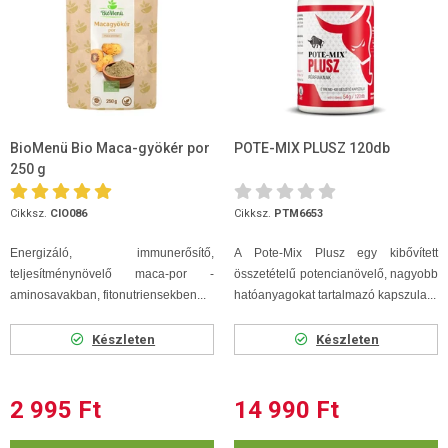
BioMenü Bio Maca-gyökér por
POTE-MIX PLUSZ 120db
250 g
Cikksz.
CIO086
Cikksz.
PTM6653
Energizáló, immunerősítő,
A Pote-Mix Plusz egy kibővített
teljesítménynövelő maca-por -
összetételű potencianövelő, nagyobb
aminosavakban, fitonutriensekben...
hatóanyagokat tartalmazó kapszula...
Készleten
Készleten
2 995 Ft
14 990 Ft