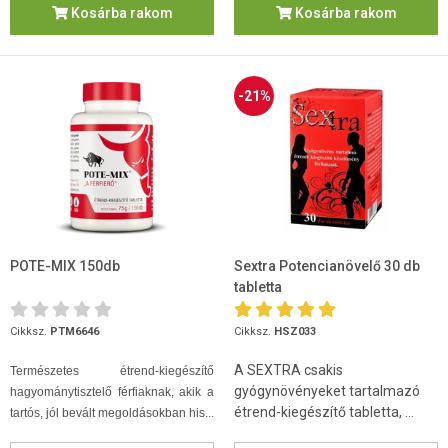
Kosárba rakom
Kosárba rakom
-21%
POTE-MIX 150db
Sextra Potencianövelő 30 db
tabletta
Cikksz.
PTM6646
Cikksz.
HSZ033
A SEXTRA csakis
Természetes étrend-kiegészítő
gyógynövényeket tartalmazó
hagyománytisztelő férfiaknak, akik a
étrend-kiegészítő tabletta, ...
tartós, jól bevált megoldásokban his...