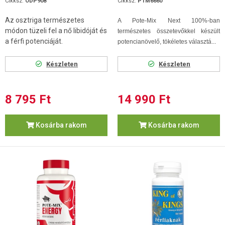
Cikksz.
ODP908
Cikksz.
PTM6660
Az osztriga természetes
A Pote-Mix Next 100%-ban
módon tüzeli fel a nő libidóját és
természetes összetevőkkel készült
a férfi potenciáját.
potencianövelő, tökéletes választá...
Készleten
Készleten
8 795 Ft
14 990 Ft
Kosárba rakom
Kosárba rakom