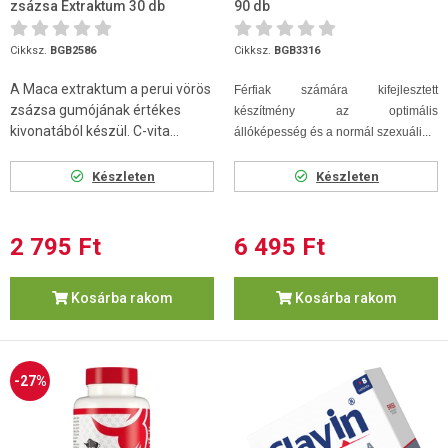
zsázsa Extraktum 30 db
90 db
Cikksz.
BGB2586
Cikksz.
BGB3316
A Maca extraktum a perui vörös
Férfiak számára kifejlesztett
zsázsa gumójának értékes
készítmény az optimális
kivonatából készül. C-vita...
állóképesség és a normál szexuáli...
Készleten
Készleten
2 795 Ft
6 495 Ft
Kosárba rakom
Kosárba rakom
-27%