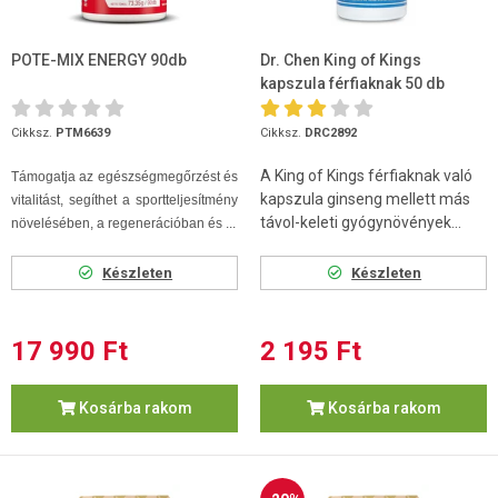
POTE-MIX ENERGY 90db
Dr. Chen King of Kings
kapszula férfiaknak 50 db
Cikksz.
PTM6639
Cikksz.
DRC2892
A King of Kings férfiaknak való
Támogatja az egészségmegőrzést és
kapszula ginseng mellett más
vitalitást, segíthet a sportteljesítmény
távol-keleti gyógynövények...
növelésében, a regenerációban és ...
Készleten
Készleten
17 990 Ft
2 195 Ft
Kosárba rakom
Kosárba rakom