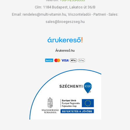
Cím: 1184 Budapest, Lakatos út 36/B
Email: rendeles@multi-vitamin.hu, Viszonteladói - Partneri - Sales:
sales@bioegeszseg.hu
Árukereső.hu