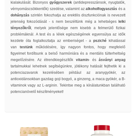
kialakulását. Bizonyos
gyógyszerek
(antidepresszánsok, nyugtatók,
vérnyomáscsökkentők) szedése, valamint az
alkoholfogyasztás
és a
dohányzás
szintén fokozhatja az erektilis diszfunkciónak is nevezett
jelenség fokozódását - s nem beszéltünk még a lehetséges
lelki
tényezőkről
, melyek jelentősége nem kisebb a felmerülő fizikai
problémáknál. A test és a lélek egészségének egyensúlya az idők
kezdete óta foglalkoztatja az emberiséget - a
psziché
kihatással
van
testünk
működésére, így nagyon fontos, hogy megfelelő
figyelmet fordítsunk a belső harmóniára és a mentális túlterheltség
megelőzésére. Az étrendkiegészítők
vitamin
- és
ásványi anyag
tartalmukkal lehetnek segítségünkre, jótékony hatását fejthetik ki a
potenciazavarok kezelésében például az aranygyökér, az
antioxidánsokban gazdag goji bogyó, a ginzeng, a maca gyökér, a B-
vitaminok vagy az L-arginin. Tekintse meg a kínálatunkban található
potencianövelő készítményeket!