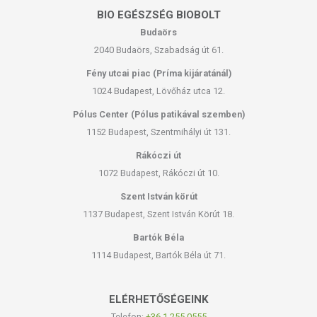
BIO EGÉSZSÉG BIOBOLT
Budaörs
2040 Budaörs, Szabadság út 61.
Fény utcai piac (Príma kijáratánál)
1024 Budapest, Lövőház utca 12.
Pólus Center (Pólus patikával szemben)
1152 Budapest, Szentmihályi út 131.
Rákóczi út
1072 Budapest, Rákóczi út 10.
Szent István körút
1137 Budapest, Szent István Körút 18.
Bartók Béla
1114 Budapest, Bartók Béla út 71.
ELÉRHETŐSÉGEINK
Telefon:
+36-1-255-0555