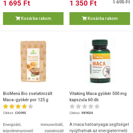
1 695 Ft
1 350 Ft
1 695 Ft
Kosárba rakom
Kosárba rakom
BioMenü Bio zselatinizált
Vitaking Maca gyökér 500 mg
Maca-gyökér por 125 g
kapszula 60 db
Cikksz.
CIO093
Cikksz.
VK9024
A maca hatóanyagai segítséget
Energizáló, immunerősítő,
nyújthatnak az energiatermelő
teljesítménynövelő zselatinizált