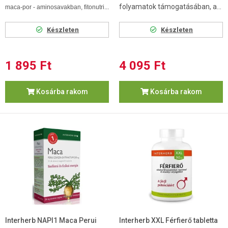
folyamatok támogatásában, a...
maca-por - aminosavakban, fitonutri...
Készleten
Készleten
1 895 Ft
4 095 Ft
Kosárba rakom
Kosárba rakom
Interherb NAPI1 Maca Perui
Interherb XXL Férfierő tabletta