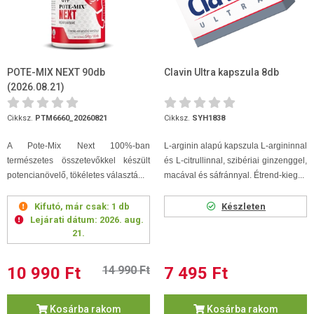
POTE-MIX NEXT 90db
Clavin Ultra kapszula 8db
(2026.08.21)
Cikksz.
PTM6660_20260821
Cikksz.
SYH1838
A Pote-Mix Next 100%-ban
L-arginin alapú kapszula L-argininnal
természetes összetevőkkel készült
és L-citrullinnal, szibériai ginzenggel,
potencianövelő, tökéletes választá...
macával és sáfránnyal. Étrend-kieg...
Kifutó, már csak:
1 db
Készleten
Lejárati dátum:
2026. aug.
21.
10 990 Ft
14 990 Ft
7 495 Ft
Kosárba rakom
Kosárba rakom