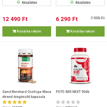
Készleten
Készleten
12 490 Ft
6 290 Ft
7 990 Ft
Kosárba rakom
Kosárba rakom
Sanct Bernhard Osztriga-Maca
POTE-MIX NEXT 90db
étrend-kiegészítő kapszula
120 db