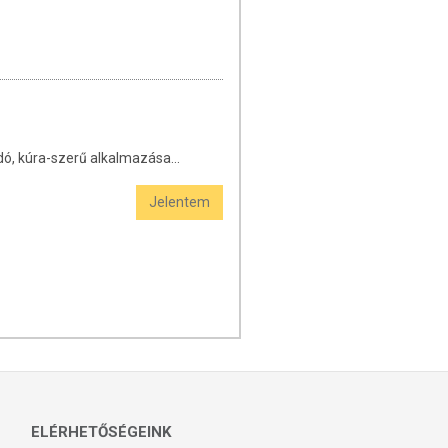
ó, kúra-szerű alkalmazása...
Jelentem
ELÉRHETŐSÉGEINK