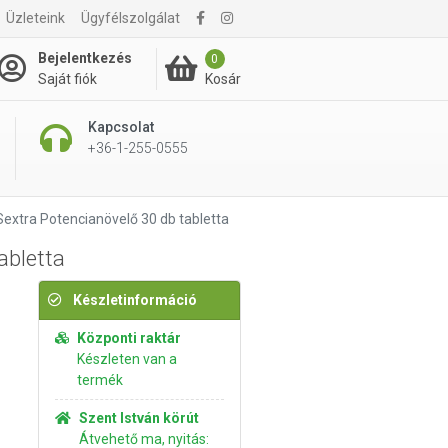
6 290 Ft
Üzleteink
Ügyfélszolgálat
Kosárba rakom
7 990 Ft
Bejelentkezés
0
Kosár
Saját fiók
Kapcsolat
+36-1-255-0555
Sextra Potencianövelő 30 db tabletta
abletta
Készletinformáció
Központi raktár
Készleten van a
termék
Szent István körút
Átvehető ma, nyitás: