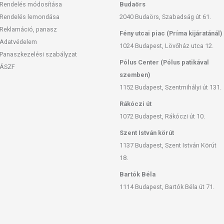
Rendelés módosítása
Budaörs
 feltüntetett időpontot.
Rendelés lemondása
2040 Budaörs, Szabadság út 61.
Reklamáció, panasz
 európai uniós szabályozás szerint élelmiszereknek minősülnek,
Fény utcai piac (Príma kijáratánál)
Adatvédelem
zítését szolgálják, és koncentrált formában tartalmaznak
1024 Budapest, Lövőház utca 12.
k kedvező élettani hatással rendelkezhetnek, amely egyénenként
Panaszkezelési szabályzat
Pólus Center (Pólus patikával
k, és reklámozásuk során nem engedélyezett a készítményeknek
ÁSZF
 tulajdonítani.
szemben)
1152 Budapest, Szentmihályi út 131.
ozott, vegyes étrendet és az egészséges életmódot! A termék nem
z orvosi kezelés helyettesítésére alkalmas! Betegség esetén
Rákóczi út
al. Az ajánlott napi fogyasztási mennyiséget ne lépje túl! Ne
1072 Budapest, Rákóczi út 10.
 bármelyikére érzékeny vagy allergiás! Kisgyermektől elzárva
Szent István körút
1137 Budapest, Szent István Körút
18.
Bartók Béla
1114 Budapest, Bartók Béla út 71.