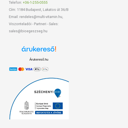
Telefon:
+36-1-255-0555
Cím: 1184 Budapest, Lakatos út 36/B
Email: rendeles@multi-vitamin.hu,
Viszonteladói - Partneri - Sales:
sales@bioegeszseg.hu
Árukereső.hu