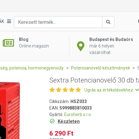
tabletta
ÁK
Keresés
Blog
Budapest és Budaörs
Online magazin
már 6 helyen
vásárolhat
zség, potencia, hormonegyensúly
Potencianövelő készítmények
Sextra Potencianövelő 30 db t
Ugrás az értékelésekhez
Cikkszám:
HSZ033
EAN:
5999883810033
Gyártó:
Euroherb s.r.o
Készleten
6 290 Ft