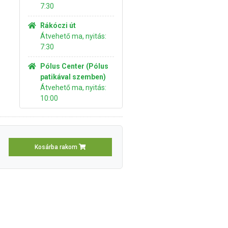
7:30
Rákóczi út
Átvehető ma, nyitás:
7:30
Pólus Center (Pólus
patikával szemben)
Átvehető ma, nyitás:
10:00
Kosárba rakom