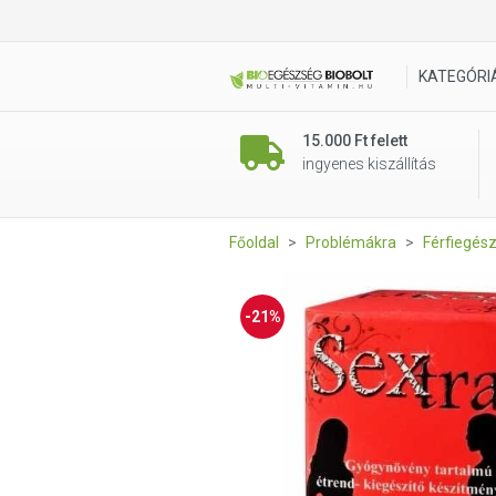
Sextra Potencianövelő 30 db 
KATEGÓRI
15.000 Ft felett
ingyenes kiszállítás
Főoldal
Problémákra
Férfiegés
-21%