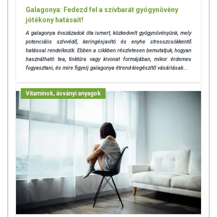
Galagonya: Fedezd fel a szívbarát gyógynövény
jótékony hatásait!
A galagonya évszázadok óta ismert, közkedvelt gyógynövényünk, mely
potenciális szívvédő, keringésjavító és enyhe stresszcsökkentő
hatással rendelkezik.
Ebben a cikkben részletesen bemutatjuk, hogyan
használható tea, tinktúra vagy kivonat formájában, mikor érdemes
fogyasztani, és mire figyelj galagonya étrend-kiegészítő vásárlásak...
Vitaminok, ásványi anyagok