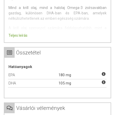
Mind a krill olaj, mind a halolaj Omega-3 zsírsavakban
gazdag, különösen DHA-ban és EPA-ban, amelyek
nélkülözhetetlenek az emberi egészség számára.
A krill olaj szervezet számára feldolgozhatóbb, mint a
halolaj.
Teljes leírás
Sok embernél gondot okoz a halolaj emésztése. Nekik kiváló
alternatíva a krill olaj.
Összetétel
A rákolajban nagyon sok a természetes antioxidáns amik
közül kiemelkedő az astaxantin tartama. Az astaxantin egy
Hatóanyagok
piros, zsírban oldódó festékanyag, amely algákban,
lazacban, rákokban található meg.
EPA
180 mg
DHA
105 mg
Hatóanyag 3db gélkapszulában
Krill olaj 1500 mg
Foszfolipidek 630 mg
EPA 180 mg
DHA 105 mg
Vásárlói vélemények
Asztaxantin 300µg