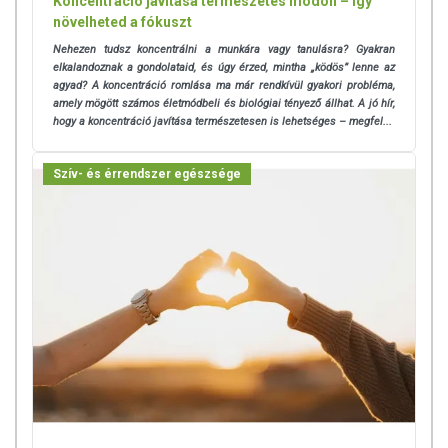
Koncentráció javítása természetes módon – így
növelheted a fókuszt
Nehezen tudsz koncentrálni a munkára vagy tanulásra? Gyakran
elkalandoznak a gondolataid, és úgy érzed, mintha „ködös” lenne az
agyad? A koncentráció romlása ma már rendkívül gyakori probléma,
amely mögött számos életmódbeli és biológiai tényező állhat.
A jó hír,
hogy a koncentráció javítása természetesen is lehetséges – megfel...
Szív- és érrendszer egészsége