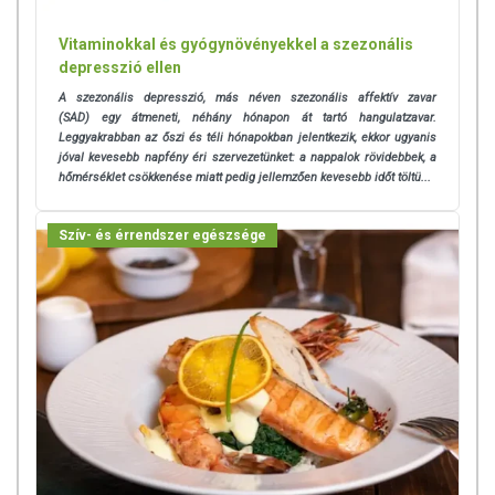
Vitaminokkal és gyógynövényekkel a szezonális
depresszió ellen
A szezonális depresszió, más néven szezonális affektív zavar
(SAD) egy átmeneti, néhány hónapon át tartó hangulatzavar.
Leggyakrabban az őszi és téli hónapokban jelentkezik, ekkor ugyanis
jóval kevesebb napfény éri szervezetünket: a nappalok rövidebbek, a
hőmérséklet csökkenése miatt pedig jellemzően kevesebb időt töltü...
Szív- és érrendszer egészsége