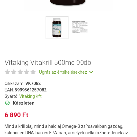
Vitaking Vitakrill 500mg 90db
Ugrás az értékelésekhez
Cikkszám:
VK7082
EAN:
5999561257082
Gyártó:
Vitaking Kft.
Készleten
6 890 Ft
Mind a krill olaj, mind a halolaj Omega-3 zsírsavakban gazdag,
különösen DHA-ban és EPA-ban, amelyek nélkülözhetetlenek az