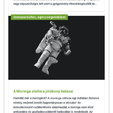
nagy népszerűségre tett szert a gyógynövény étrend-kiegészítők ke...
fogyasztási mennyiséget ne lépje túl! Ne szedje a készítményt, ha az
összetevők bármelyikére érzékeny vagy allergiás! Kisgyermektől
elzárva tartandó!
Immunerősítés, egészségvédelem
A Moringa oleifera jótékony hatásai
Hallottál már a moringáról? A
moringa olifeira
egy Indiában őshonos
növény, melynek levelét hagyományosan a vércukor- és
koleszterinszint csökkentésére alkalmazzák, a moringa ezen kívül
antioxidáns és gyulladáscsökkentő hatásokkal is rendelkezik. Az