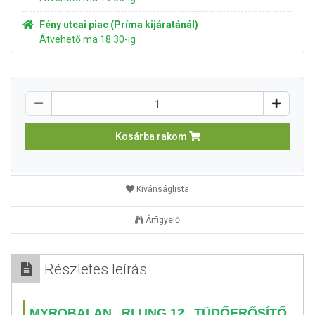
Fény utcai piac (Príma kijáratánál)
Átvehető ma 18:30-ig
Kosárba rakom
Kívánságlista
Árfigyelő
Részletes leírás
MYROBALAN RLUNG.12 TÜDŐERŐSÍTŐ