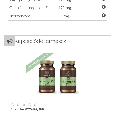
Kínai kúszómagnólia (Schizandra)
120 mg
100% természetes, 100% adalékanyagmentes, 100% hazai: 12
gyógynövény erejével
Ökörfarkkóró
60 mg
Az rLung.12 speciálisan összeválogatott, természetes tüdőtisztító,
regeneráló és erősítő hatású készítmény, amely támogatja a tüdő
működését és vitalitását.
Kapcsolódó termékek
Méregtelenítő, nyálkaürítő és hörgőtágító hatása miatt enyhítheti az
irritációt, köhögést, asztmát és hörghurutot, valamint szabaddá teszi a
légutakat és megkönnyíti a légzést. A gyógynövény-komplex
segítségével nemcsak vírusos betegségek után támogathatod a tüdőd
munkáját, hanem tartós tüdőbetegségek esetén is nagy segítséget
nyújthat.
A speciálisan összeválogatott gyógynövények természetes megoldást
kínálnak a tüdő regenerációjában vírusos betegségek alatt és után,
valamint tüdőt érintő betegségek esetén is kiváló választás.
A tibeti gyógyászat gyógyszerkészítési elvei alapján…
Cikkszám
MYT6193_2DB
Az rLung.12 a hagyományos tibeti gyógyászat gyógyszerkészítési