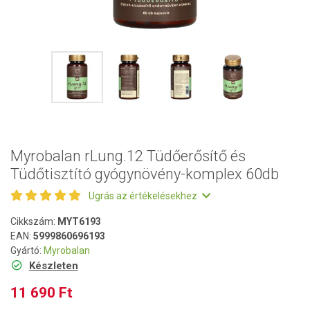
Myrobalan rLung.12 Tüdőerősítő és
Tüdőtisztító gyógynövény-komplex 60db
Ugrás az értékelésekhez
Cikkszám:
MYT6193
EAN:
5999860696193
Gyártó:
Myrobalan
Készleten
11 690 Ft