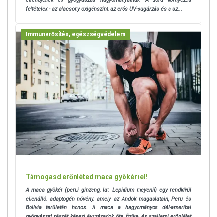
étrendjének és gyógyászati hagyományainak. A zord környezeti
feltételek - az alacsony oxigénszint, az erős UV-sugárzás és a sz...
Immunerősítés, egészségvédelem
TOVÁBBI TUDNIVALÓK
Minőségét megőrzi:
Lásd a csomagoláson feltüntetett időpontot.
Támogasd erőnléted maca gyökérrel!
Tárolás:
Száraz, sötét, hűvös helyen.
A maca gyökér (perui ginzeng, lat. Lepidium meyenii) egy rendkívül
Forgalmazza:
Myrobalan Herbal Med Kft.
ellenálló, adaptogén növény, amely az Andok magaslatain, Peru és
Bolívia területén honos. A maca a hagyományos dél-amerikai
gyógyászat részét képezi évszázadok óta, fizikai és szellemi erőnlétet