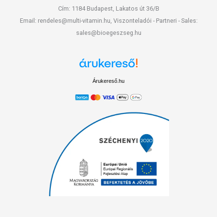
Cím: 1184 Budapest, Lakatos út 36/B
Email: rendeles@multi-vitamin.hu, Viszonteladói - Partneri - Sales:
sales@bioegeszseg.hu
Árukereső.hu