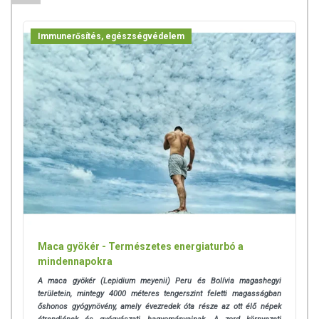
konzultálj orvosoddal, gyógyszerészeddel, mielőtt
megrendeled.
Immunerősítés, egészségvédelem
Ne lépd túl az ajánlott fogyasztási mennyiséget! Az étrend-
kiegészítő nem helyettesíti a kiegyensúlyozott, vegyes étrendet
és az egészséges életmódot. Kisgyermekek elől elzárva
tartandó.
ÖSSZETEVŐK
Kínai csüdfű, Kínai kúszómagnólia, Sárga mirobalán, Andrográfisz,
Aranygyökér, Fürtös spárga, Kerti kakukkfű, Édesgyökér, Indiai
hosszúbors, Mirrha, Molyhos ökörfarkkóró, Örménygyökér, cellulóz
(kapszula).
Maca gyökér - Természetes energiaturbó a
mindennapokra
A maca gyökér (Lepidium meyenii) Peru és Bolívia magashegyi
területein, mintegy 4000 méteres tengerszint feletti magasságban
őshonos gyógynövény, amely évezredek óta része az ott élő népek