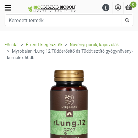
0
Kere
Főoldal
Étrend-kiegészítők
Növényi porok, kapszulák
Myrobalan rLung.12 Tüdőerősítő és Tüdőtisztító gyógynövény-
komplex 60db