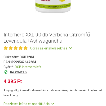
Interherb XXL 90 db Verbena Citromfű
Levendula+Ashwagandha
Ugrás az értékelésekhez
Cikkszám:
BGB7284
EAN:
5999542647284
Gyártó:
BGB Interherb Kft.
Készleten
4 395 Ft
A nyugodt, pihentető alvásért és az alvásminőség fenntartásáért kifejlesztett
készítmény.
Részletes leírás és specifikáció