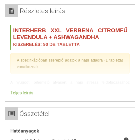
Részletes leírás
INTERHERB XXL VERBENA CITROMFŰ
LEVENDULA + ASHWAGANDHA
KISZERELÉS: 90 DB TABLETTA
A specifikációban szereplő adatok a napi adagra (1 tabletta)
vonatkoznak.
A nyugodt, pihentető alvásért, a napi stressz feldolgozásához
nélkülözhetetlen optimális relaxációhoz, az elalvás megkönnyítésére
Teljes leírás
és az alvás megfelelő minőségének fenntartására kifejlesztett
készítmény.
Összetétel
Fő hatóanyagok:
A
citromfű
álmatlanság esetén elősegíti az elalvást, hozzájárul
Hatóanyagok
az optimális relaxációhoz, az alvás nyugalmához.
A
verbena
támogatja a normál ellenálló képesség megőrzését.