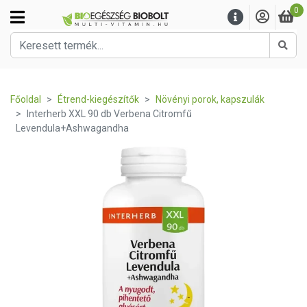
0
Kere
Főoldal
Étrend-kiegészítők
Növényi porok, kapszulák
Interherb XXL 90 db Verbena Citromfű
Levendula+Ashwagandha