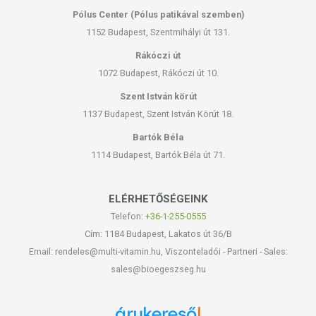
Pólus Center (Pólus patikával szemben)
1152 Budapest, Szentmihályi út 131.
Rákóczi út
1072 Budapest, Rákóczi út 10.
Szent István körút
1137 Budapest, Szent István Körút 18.
Bartók Béla
1114 Budapest, Bartók Béla út 71.
ELÉRHETŐSÉGEINK
Telefon:
+36-1-255-0555
Cím: 1184 Budapest, Lakatos út 36/B
Email: rendeles@multi-vitamin.hu, Viszonteladói - Partneri - Sales:
sales@bioegeszseg.hu