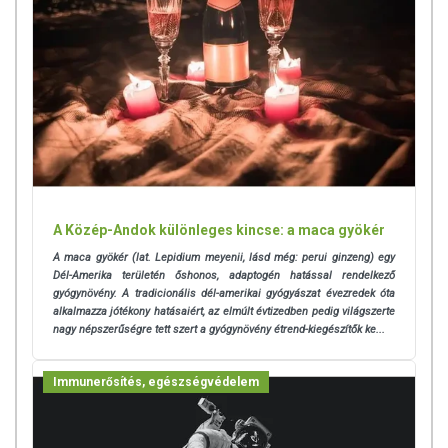
A Közép-Andok különleges kincse: a maca gyökér
A maca gyökér (lat. Lepidium meyenii, lásd még: perui ginzeng) egy
Dél-Amerika területén őshonos, adaptogén hatással rendelkező
gyógynövény. A tradicionális dél-amerikai gyógyászat évezredek óta
alkalmazza jótékony hatásaiért, az elmúlt évtizedben pedig világszerte
nagy népszerűségre tett szert a gyógynövény étrend-kiegészítők ke...
Immunerősítés, egészségvédelem