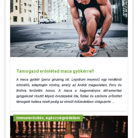
Támogasd erőnléted maca gyökérrel!
A maca gyökér (perui ginzeng, lat. Lepidium meyenii) egy rendkívül
ellenálló, adaptogén növény, amely az Andok magaslatain, Peru és
Bolívia területén honos. A maca a hagyományos dél-amerikai
gyógyászat részét képezi évszázadok óta, fizikai és szellemi erőnlétet
támogató hatása miatt pedig az elmúlt évtizedekben világszerte ...
Immunerősítés, egészségvédelem