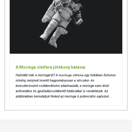
A Moringa oleifera jótékony hatásai
Hallottál már a moringáról? A
moringa olifeira
egy Indiában őshonos
növény, melynek levelét hagyományosan a vércukor- és
koleszterinszint csökkentésére alkalmazzák, a moringa ezen kívül
antioxidáns és gyulladáscsökkentő hatásokkal is rendelkezik. Az
alábbiakban bemutatjuk Neked az moringa 6 potenciális egészsé...