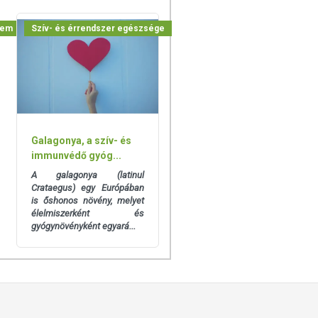
lem
Szív- és érrendszer egészsége
Galagonya, a szív- és
immunvédő gyóg...
A galagonya (latinul
Crataegus) egy Európában
is őshonos növény, melyet
élelmiszerként és
gyógynövényként egyará...