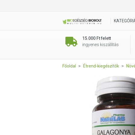
Galagonya kapszula 30 db Nu
KATEGÓRI
15.000 Ft felett
ingyenes kiszállítás
Főoldal
Étrend-kiegészítők
Növé