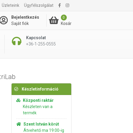
Üzleteink
Ügyfélszolgálat
1 950 Ft
Kosárba rakom
Bejelentkezés
0
Kosár
Saját fiók
Kapcsolat
+36-1-255-0555
triLab
Készletinformáció
Központi raktár
Készleten van a
termék
Szent István körút
Átvehető ma 19:00-ig