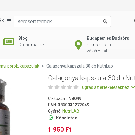
triLab
ÁK
Keresés
Blog
Budapest és Budaörs
Online magazin
már 6 helyen
vásárolhat
nyi porok, kapszulák
Galagonya kapszula 30 db NutriLab
Galagonya kapszula 30 db Nu
Ugrás az értékelésekhez
Cikkszám:
NB049
EAN:
3830031272049
Gyártó:
NutriLAB
Készleten
1 950 Ft