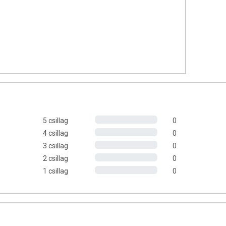
 a víz visszatartás
um kiválasztása
és
ségét
5 csillag
0
4 csillag
0
3 csillag
0
2 csillag
0
 Pinnatifida) 300 mg
1 csillag
0
tkezés közben, tetszőleges mennyiségű folyadékkal