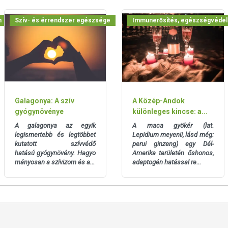
m
Szív- és érrendszer egészsége
Immunerősítés, egészségvéde
1 kapszula GALAGONYA fogyasztása ajánlott.
koricakeményítő, zselatin (kapszula)
 25 º C alatti hőmérsékleten tárolandó.
Galagonya: A szív
A Közép-Andok
gyógynövénye
különleges kincse: a...
ényben levő európai uniós szabályozás szerint
A galagonya az egyik
A maca gyökér (lat.
ek a hagyományos étrend kiegészítését szolgálják, és
legismertebb és legtöbbet
Lepidium meyenii, lásd még:
tápanyagokat. Bár az étrend-kiegészítők kedvező élettani
kutatott szívvédő
perui ginzeng) egy Dél-
gyénenként eltérő lehet, jelölésük, megjelenítésük, és
hatású
gyógynövény.
Hagyo
Amerika területén őshonos,
tt a készítményeknek betegséget megelőző vagy gyógyító
mányosan a szívizom és a...
adaptogén hatással re...
súlyozott, vegyes étrendet és az egészséges életmódot! A
! A termék nem az orvosi kezelés helyettesítésére
latát beszélje meg kezelőorvosával. Az ajánlott napi
l! Ne szedje a készítményt, ha az összetevők bármelyikére