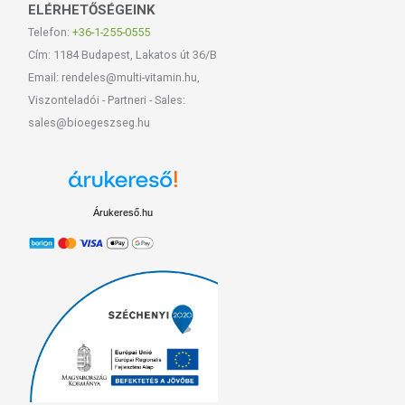
ELÉRHETŐSÉGEINK
Telefon:
+36-1-255-0555
Cím: 1184 Budapest, Lakatos út 36/B
Email: rendeles@multi-vitamin.hu,
Viszonteladói - Partneri - Sales:
sales@bioegeszseg.hu
Árukereső.hu