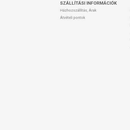
érzékeny vagy allergiás! Kisgyermektő
SZÁLLÍTÁSI INFORMÁCIÓK
Házhozszállítás, Árak
Átvételi pontok