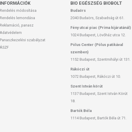
l elzárva tartandó!
INFORMÁCIÓK
BIO EGÉSZSÉG BIOBOLT
Rendelés módosítása
Budaörs
Rendelés lemondása
2040 Budaörs, Szabadság út 61.
Reklamáció, panasz
Fény utcai piac (Príma kijáratánál)
Adatvédelem
1024 Budapest, Lövőház utca 12.
Panaszkezelési szabályzat
Pólus Center (Pólus patikával
ÁSZF
szemben)
1152 Budapest, Szentmihályi út 131.
Rákóczi út
1072 Budapest, Rákóczi út 10.
Szent István körút
1137 Budapest, Szent István Körút
18.
Bartók Béla
1114 Budapest, Bartók Béla út 71.