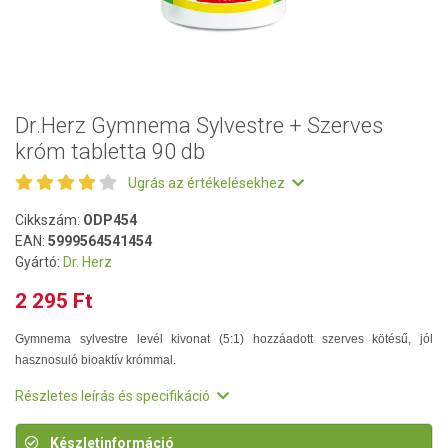
Dr.Herz Gymnema Sylvestre + Szerves
króm tabletta 90 db
Ugrás az értékelésekhez
Cikkszám:
ODP454
EAN:
5999564541454
Gyártó:
Dr. Herz
2 295 Ft
Gymnema sylvestre levél kivonat (5:1) hozzáadott szerves kötésű, jól
hasznosuló bioaktív krómmal.
Részletes leírás és specifikáció
Készletinformáció