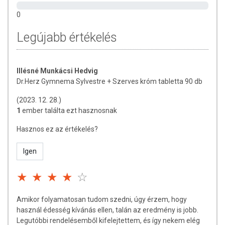
szerint élelmiszereknek minősülnek, amelyek a hagyományos étrend
0
kiegészítését szolgálják, és koncentrált formában tartalmaznak
tápanyagokat. Bár az étrend-kiegészítők kedvező élettani hatással
Legújabb értékelés
rendelkezhetnek, amely egyénenként eltérő lehet, jelölésük,
megjelenítésük, és reklámozásuk során nem engedélyezett a
készítményeknek betegséget megelőző vagy gyógyító hatást
tulajdonítani.
Illésné Munkácsi Hedvig
Dr.Herz Gymnema Sylvestre + Szerves króm tabletta 90 db
A termék nem helyettesíti a kiegyensúlyozott, vegyes étrendet és az
egészséges életmódot! A termék nem gyógyít betegségeket! A termék
(2023. 12. 28.)
nem az orvosi kezelés helyettesítésére alkalmas! Betegség esetén
1
ember találta ezt hasznosnak
használatát beszélje meg kezelőorvosával. Az ajánlott napi
fogyasztási mennyiséget ne lépje túl! Ne szedje a készítményt, ha az
Hasznos ez az értékelés?
összetevők bármelyikére érzékeny vagy allergiás! Kisgyermektől
elzárva tartandó!
Igen
Amikor folyamatosan tudom szedni, úgy érzem, hogy
használ édesség kívánás ellen, talán az eredmény is jobb.
Legutóbbi rendelésemből kifelejtettem, és így nekem elég