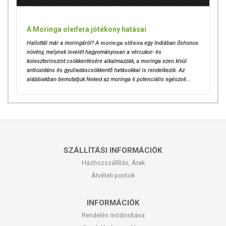
A Moringa oleifera jótékony hatásai
Hallottál már a moringáról? A
moringa olifeira
egy Indiában őshonos
növény, melynek levelét hagyományosan a vércukor- és
koleszterinszint csökkentésére alkalmazzák, a moringa ezen kívül
antioxidáns és gyulladáscsökkentő hatásokkal is rendelkezik. Az
alábbiakban bemutatjuk Neked az moringa 6 potenciális egészsé...
SZÁLLÍTÁSI INFORMÁCIÓK
Házhozszállítás, Árak
Átvételi pontok
INFORMÁCIÓK
Rendelés módosítása