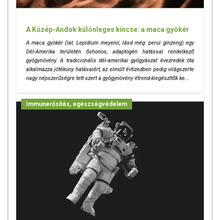
A Közép-Andok különleges kincse: a maca gyökér
A maca gyökér (lat. Lepidium meyenii, lásd még: perui ginzeng) egy
Dél-Amerika területén őshonos, adaptogén hatással rendelkező
gyógynövény. A tradicionális dél-amerikai gyógyászat évezredek óta
alkalmazza jótékony hatásaiért, az elmúlt évtizedben pedig világszerte
nagy népszerűségre tett szert a gyógynövény étrend-kiegészítők ke...
Immunerősítés, egészségvédelem