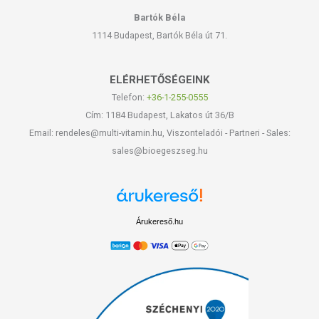
Bartók Béla
1114 Budapest, Bartók Béla út 71.
ELÉRHETŐSÉGEINK
Telefon:
+36-1-255-0555
Cím: 1184 Budapest, Lakatos út 36/B
Email: rendeles@multi-vitamin.hu, Viszonteladói - Partneri - Sales:
sales@bioegeszseg.hu
Árukereső.hu