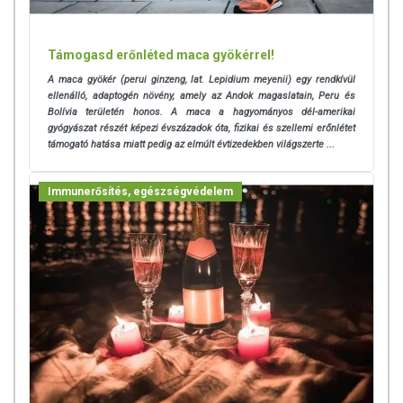
Támogasd erőnléted maca gyökérrel!
A maca gyökér (perui ginzeng, lat. Lepidium meyenii) egy rendkívül
ellenálló, adaptogén növény, amely az Andok magaslatain, Peru és
Bolívia területén honos. A maca a hagyományos dél-amerikai
gyógyászat részét képezi évszázadok óta, fizikai és szellemi erőnlétet
támogató hatása miatt pedig az elmúlt évtizedekben világszerte ...
Immunerősítés, egészségvédelem