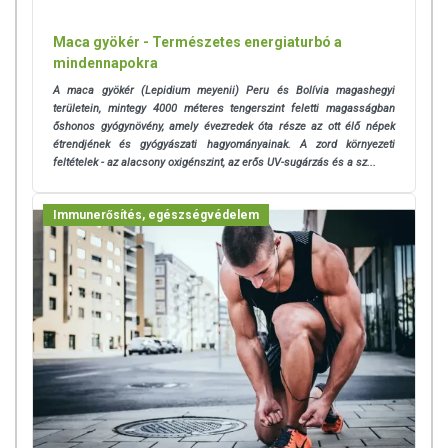
Maca gyökér - Természetes energiaturbó a
mindennapokra
A maca gyökér (Lepidium meyenii) Peru és Bolívia magashegyi
területein, mintegy 4000 méteres tengerszint feletti magasságban
őshonos gyógynövény, amely évezredek óta része az ott élő népek
étrendjének és gyógyászati hagyományainak. A zord környezeti
feltételek - az alacsony oxigénszint, az erős UV-sugárzás és a sz...
Immunerősítés, egészségvédelem