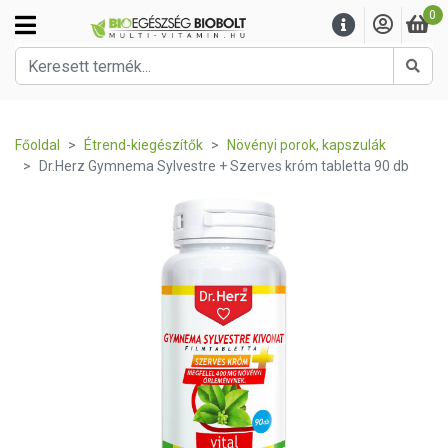
0
Kere
Főoldal
Étrend-kiegészítők
Növényi porok, kapszulák
Dr.Herz Gymnema Sylvestre + Szerves króm tabletta 90 db