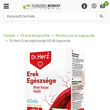
0
Kere
Főoldal
Étrend-kiegészítők
Növényi porok, kapszulák
Dr.Herz Erek egészsége 60 db kapszula