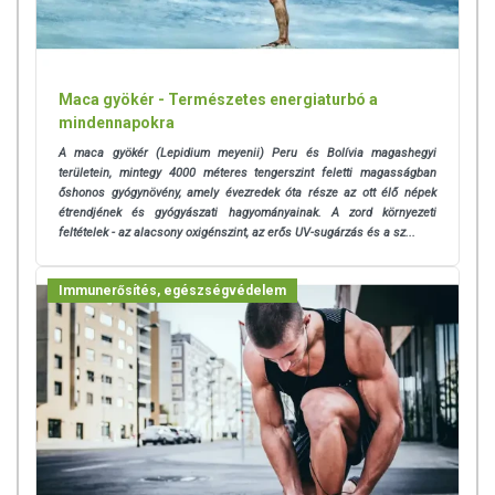
Maca gyökér - Természetes energiaturbó a
mindennapokra
A maca gyökér (Lepidium meyenii) Peru és Bolívia magashegyi
területein, mintegy 4000 méteres tengerszint feletti magasságban
őshonos gyógynövény, amely évezredek óta része az ott élő népek
étrendjének és gyógyászati hagyományainak. A zord környezeti
feltételek - az alacsony oxigénszint, az erős UV-sugárzás és a sz...
Immunerősítés, egészségvédelem