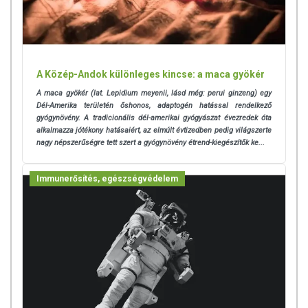
A Közép-Andok különleges kincse: a maca gyökér
A maca gyökér (lat. Lepidium meyenii, lásd még: perui ginzeng) egy
Dél-Amerika területén őshonos, adaptogén hatással rendelkező
gyógynövény. A tradicionális dél-amerikai gyógyászat évezredek óta
alkalmazza jótékony hatásaiért, az elmúlt évtizedben pedig világszerte
nagy népszerűségre tett szert a gyógynövény étrend-kiegészítők ke...
Immunerősítés, egészségvédelem