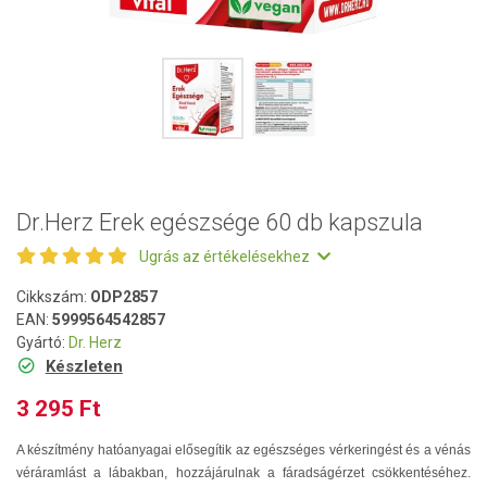
Dr.Herz Erek egészsége 60 db kapszula
Ugrás az értékelésekhez
Cikkszám:
ODP2857
EAN:
5999564542857
Gyártó:
Dr. Herz
Készleten
3 295 Ft
A készítmény hatóanyagai elősegítik az egészséges vérkeringést és a vénás
véráramlást a lábakban, hozzájárulnak a fáradságérzet csökkentéséhez.