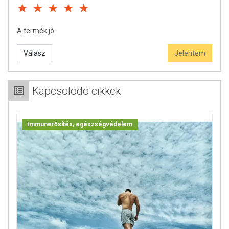
A termék nem helyettesíti a kiegyensúlyozott, vegyes étrendet és az
egészséges életmódot! A termék nem gyógyít betegségeket! A termék
A termék jó.
nem az orvosi kezelés helyettesítésére alkalmas! Betegség esetén
használatát beszélje meg kezelőorvosával. Az ajánlott napi
Válasz
Jelentem
fogyasztási mennyiséget ne lépje túl! Ne szedje a készítményt, ha az
összetevők bármelyikére érzékeny vagy allergiás! Kisgyermektől
elzárva tartandó!
Kapcsolódó cikkek
Immunerősítés, egészségvédelem