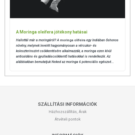
A Moringa oleifera jótékony hatásai
Hallottál már a moringáról? A
moringa olifeira
egy Indiában őshonos
növény, melynek levelét hagyományosan a vércukor- és
koleszterinszint csökkentésére alkalmazzák, a moringa ezen kívül
antioxidáns és gyulladáscsökkentő hatásokkal is rendelkezik. Az
alábbiakban bemutatjuk Neked az moringa 6 potenciális egészsé...
SZÁLLÍTÁSI INFORMÁCIÓK
Házhozszállítás, Árak
Átvételi pontok