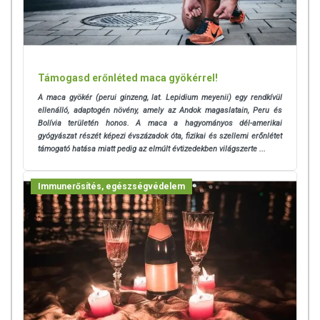
Támogasd erőnléted maca gyökérrel!
A maca gyökér (perui ginzeng, lat. Lepidium meyenii) egy rendkívül
ellenálló, adaptogén növény, amely az Andok magaslatain, Peru és
Bolívia területén honos. A maca a hagyományos dél-amerikai
gyógyászat részét képezi évszázadok óta, fizikai és szellemi erőnlétet
támogató hatása miatt pedig az elmúlt évtizedekben világszerte ...
Immunerősítés, egészségvédelem