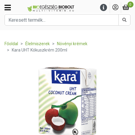
0
Kere
Főoldal
Élelmiszerek
Növényi krémek
Kara UHT Kókuszkrém 200ml