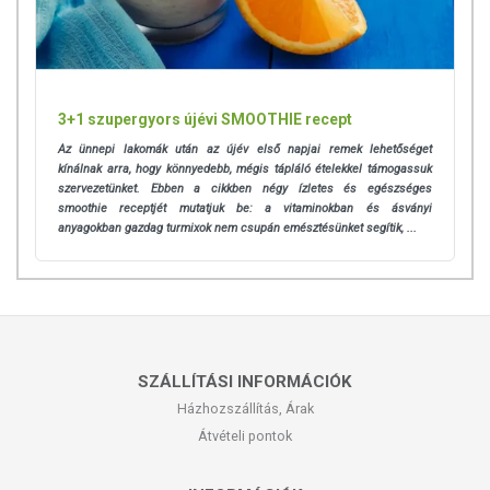
3+1 szupergyors újévi SMOOTHIE recept
Az ünnepi lakomák után az újév első napjai remek lehetőséget
kínálnak arra, hogy könnyedebb, mégis tápláló ételekkel támogassuk
szervezetünket. Ebben a cikkben négy ízletes és egészséges
smoothie receptjét mutatjuk be: a vitaminokban és ásványi
anyagokban gazdag turmixok nem csupán emésztésünket segítik, ...
SZÁLLÍTÁSI INFORMÁCIÓK
Házhozszállítás, Árak
Átvételi pontok