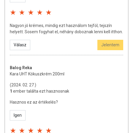
napon belül elfogyasztandó!
Az oldalunkon lévő adatokat folyamatosan frissítjük, törekszünk arra,
hogy naprakészek legyenek. Szeretnénk felhívni azonban a figyelmet,
Nagyon jó krémes, mindig ezt használom tejföl, tejszín
hogy ennek ellenére a webshopon szereplő adatok (beleértve a
helyett. Sosem fogyhat el, néhány doboznak lenni kell itthon.
termékfotókat, tápérték-, összetétel-, és allergén információkat is) csak
tájékoztató jellegűek, a tényleges értékek eltérhetnek az élelmiszerek
Válasz
Jelentem
természetéből adódóan. A friss, aktuális információkat a termékek
csomagolásán találják meg.
Balog Reka
Kara UHT Kókuszkrém 200ml
(2024. 02. 27.)
1
ember találta ezt hasznosnak
Hasznos ez az értékelés?
Igen