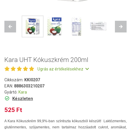
Previous
Next
Kara UHT Kókuszkrém 200ml
Ugrás az értékelésekhez
Cikkszám:
KKI0207
EAN:
8886303210207
Gyártó:
Kara
Készleten
525 Ft
A Kara Kókuszkrém 99,9%-ban színtiszta kókuszból készült! Laktózmentes,
gluténmentes, szójamentes, nem tartalmaz hozzáadott cukrot, aromákat,