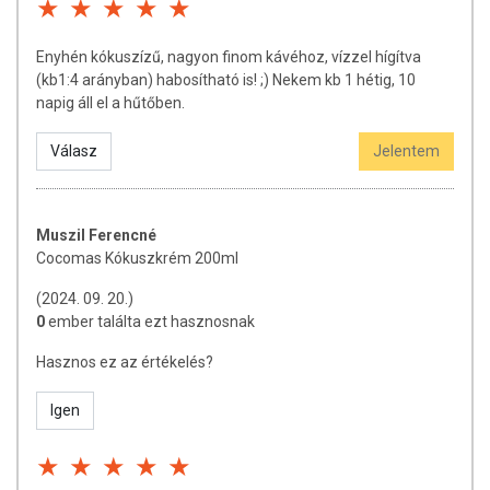
Enyhén kókuszízű, nagyon finom kávéhoz, vízzel hígítva
(kb1:4 arányban) habosítható is! ;) Nekem kb 1 hétig, 10
napig áll el a hűtőben.
Válasz
Jelentem
Muszil Ferencné
Cocomas Kókuszkrém 200ml
(2024. 09. 20.)
0
ember találta ezt hasznosnak
Hasznos ez az értékelés?
Igen