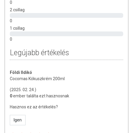
0
2 csillag
Az oldalunkon lévő adatokat folyamatosan frissítjük, törekszünk arra,
hogy naprakészek legyenek. Szeretnénk felhívni azonban a figyelmet,
0
hogy ennek ellenére a webshopon szereplő adatok (beleértve a
1 csillag
termékfotókat, tápérték-, összetétel-, és allergén információkat is) csak
tájékoztató jellegűek, a tényleges értékek eltérhetnek az élelmiszerek
0
természetéből adódóan. A friss, aktuális információkat a termékek
csomagolásán találják meg.
Legújabb értékelés
Földi Ildikó
Cocomas Kókuszkrém 200ml
(2025. 02. 24.)
0
ember találta ezt hasznosnak
Hasznos ez az értékelés?
Igen