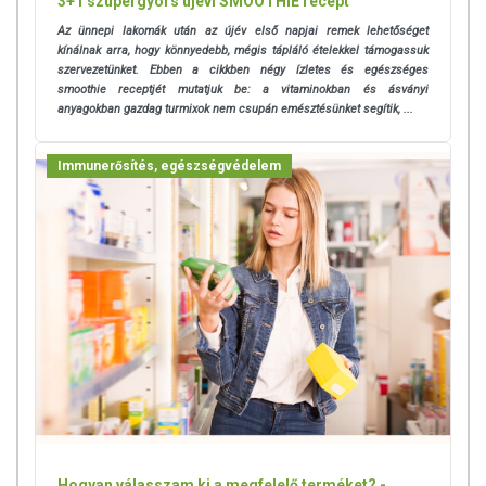
3+1 szupergyors újévi SMOOTHIE recept
Az ünnepi lakomák után az újév első napjai remek lehetőséget
kínálnak arra, hogy könnyedebb, mégis tápláló ételekkel támogassuk
szervezetünket. Ebben a cikkben négy ízletes és egészséges
smoothie receptjét mutatjuk be: a vitaminokban és ásványi
anyagokban gazdag turmixok nem csupán emésztésünket segítik, ...
Immunerősítés, egészségvédelem
Hogyan válasszam ki a megfelelő terméket? -