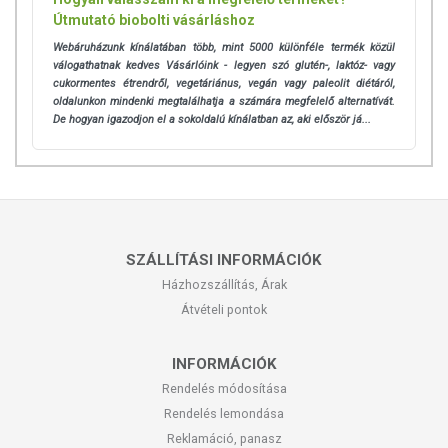
Útmutató biobolti vásárláshoz
Webáruházunk kínálatában több, mint 5000 különféle termék közül
válogathatnak kedves Vásárlóink - legyen szó glutén-, laktóz- vagy
cukormentes étrendről, vegetáriánus, vegán vagy paleolit diétáról,
oldalunkon mindenki megtalálhatja a számára megfelelő alternatívát.
De hogyan igazodjon el a sokoldalú kínálatban az, aki először já...
SZÁLLÍTÁSI INFORMÁCIÓK
Házhozszállítás, Árak
Átvételi pontok
INFORMÁCIÓK
Rendelés módosítása
Rendelés lemondása
Reklamáció, panasz