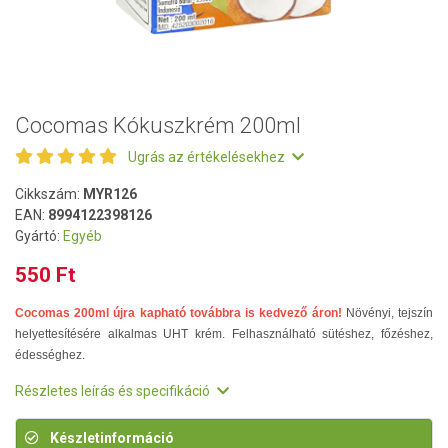
Cocomas Kókuszkrém 200ml
Ugrás az értékelésekhez
Cikkszám:
MYR126
EAN:
8994122398126
Gyártó:
Egyéb
550 Ft
Cocomas 200ml újra kapható továbbra is kedvező áron!
Növényi, tejszín
helyettesítésére alkalmas UHT krém. Felhasználható sütéshez, főzéshez,
édességhez.
Részletes leírás és specifikáció
Készletinformáció