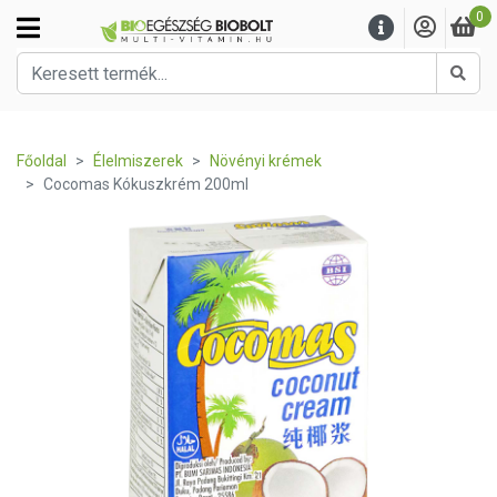
0
Kere
Főoldal
Élelmiszerek
Növényi krémek
Cocomas Kókuszkrém 200ml