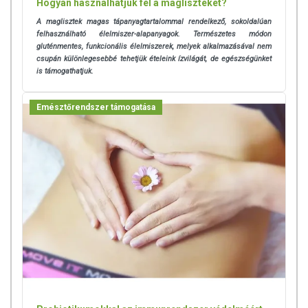
Hogyan használhatjuk fel a magliszteket?
A maglisztek magas tápanyagtartalommal rendelkező, sokoldalúan
felhasználható élelmiszer-alapanyagok. Természetes módon
gluténmentes, funkcionális élelmiszerek, melyek alkalmazásával nem
csupán különlegesebbé tehetjük ételeink ízvilágát, de egészségünket
is támogathatjuk.
Emésztőrendszer támogatása