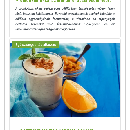
Probiotikumokkal az immunrendszer védelméért
A probiotikumok az egészséges bélflórában természetes módon jelen
lévő, hasznos baktériumok. Egysejtű organizmusok, melyek feladata a
bélflóra egyensúlyának fenntartása, a vitaminok és tápanyagok
bélfalon keresztül való felszívódásának elősegítése és az
immunrendszer egészségének megőrzése.
Egészséges táplálkozás