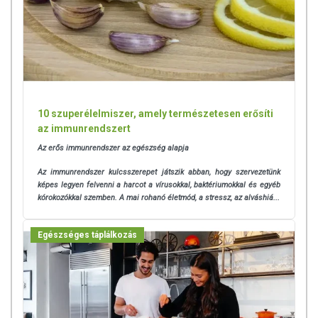
a készítményeknek betegséget megelőző vagy gyógyító
hatást tulajdonítani.
A termék nem helyettesíti a kiegyensúlyozott, vegyes
étrendet és az egészséges életmódot! A termék nem
gyógyít betegségeket! A termék nem az orvosi kezelés
helyettesítésére alkalmas! Betegség esetén használatát
beszélje meg kezelőorvosával. Az ajánlott napi fogyasztási
10 szuperélelmiszer, amely természetesen erősíti
mennyiséget ne lépje túl! Ne szedje a készítményt, ha az
az immunrendszert
összetevők bármelyikére érzékeny vagy allergiás!
Kisgyermektől elzárva tartandó!
Az erős immunrendszer az egészség alapja
Az immunrendszer kulcsszerepet játszik abban, hogy szervezetünk
képes legyen felvenni a harcot a vírusokkal, baktériumokkal és egyéb
kórokozókkal szemben. A mai rohanó életmód, a stressz, az alváshiá...
Egészséges táplálkozás