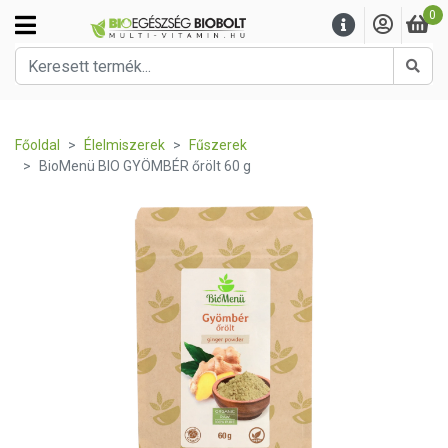
0
Kere
Főoldal
Élelmiszerek
Fűszerek
BioMenü BIO GYÖMBÉR őrölt 60 g