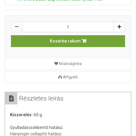
Kosárba rakom
Kívánságlista
Árfigyelő
Részletes leírás
Kiszerelés:
60 g
Gyulladáscsökkentő hatású
Hányinger csillapító hatású