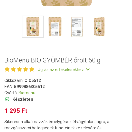
BioMenü BIO GYÖMBÉR őrölt 60 g
Ugrás az értékelésekhez
Cikkszám:
CIO5512
EAN:
5999886305512
Gyártó:
Biomenü
Készleten
1 295 Ft
Sikeresen alkalmazzák émelygésre, étvágytalanságra, a
mozgásszervi betegségek tüneteinek kezelésére és