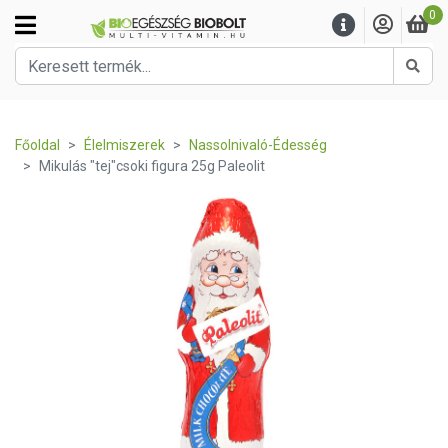
0
Kere
Főoldal
Élelmiszerek
Nassolnivaló-Édesség
Mikulás "tej"csoki figura 25g Paleolit