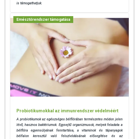
is támogathatjuk.
Emésztőrendszer támogatása
Probiotikumokkal az immunrendszer védelméért
A probiotikumok az egészséges bélflórában természetes módon jelen
lévő, hasznos baktériumok. Egysejtű organizmusok, melyek feladata a
bélflóra egyensúlyának fenntartása, a vitaminok és tápanyagok
bélfalon keresztül való felszívódásának elősegítése és az