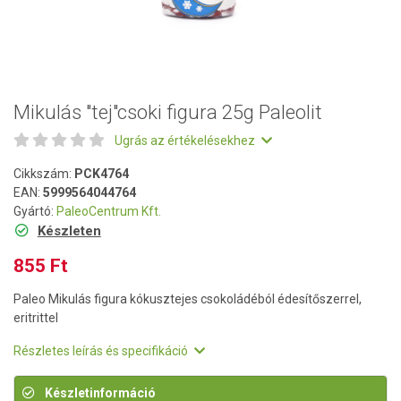
Mikulás "tej"csoki figura 25g Paleolit
Ugrás az értékelésekhez
Cikkszám:
PCK4764
EAN:
5999564044764
Gyártó:
PaleoCentrum Kft.
Készleten
855 Ft
Paleo Mikulás figura kókusztejes csokoládéból édesítőszerrel,
eritrittel
Részletes leírás és specifikáció
Készletinformáció