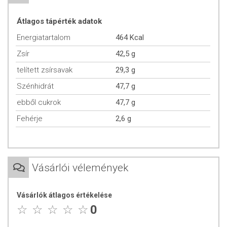
Átlagos tápérték adatok
Energiatartalom
464 Kcal
Zsír
42,5 g
telített zsírsavak
29,3 g
Szénhidrát
47,7 g
ebből cukrok
47,7 g
Fehérje
2,6 g
Vásárlói vélemények
Vásárlók átlagos értékelése
0