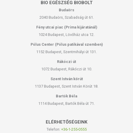
BIO EGÉSZSÉG BIOBOLT
Budaörs
2040 Budaörs, Szabadság út 61.
Fény utcai piac (Príma kijáratánál)
1024 Budapest, Lövőház utca 12.
Pólus Center (Pólus patikával szemben)
1152 Budapest, Szentmihályi út 131.
Rákóczi út
1072 Budapest, Rákóczi út 10.
Szent István körút
1137 Budapest, Szent István Körút 18.
Bartók Béla
1114 Budapest, Bartók Béla út 71.
ELÉRHETŐSÉGEINK
Telefon:
+36-1-255-0555