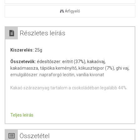
Árfigyelő
Részletes leírás
Kiszerelés:
25g
Összetevők:
édesítőszer: eritrit (37%), kakaóvaj,
kakaómassza, tápióka keményítő, kókusztejpor (7%), ghi vaj,
emulgálószer: napraforgó lecitin, vanília kivonat
Kakaó szárazanyag tartalom a csokoládéban legalább 44%.
Teljes leírás
Összetétel