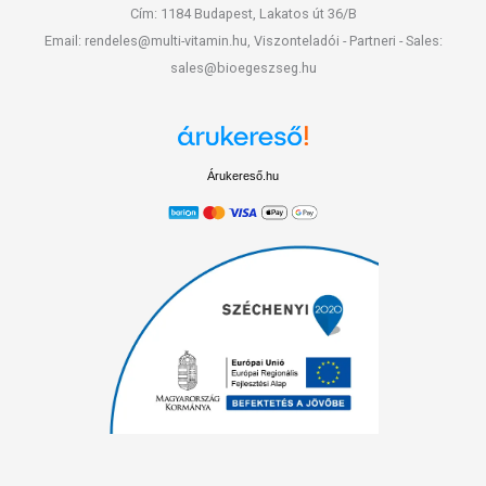
Cím: 1184 Budapest, Lakatos út 36/B
Email: rendeles@multi-vitamin.hu, Viszonteladói - Partneri - Sales:
sales@bioegeszseg.hu
Árukereső.hu