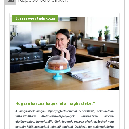
Egészséges táplálkozás
Hogyan használhatjuk fel a magliszteket?
A maglisztek magas tápanyagtartalommal rendelkező, sokoldalúan
felhasználható élelmiszer-alapanyagok. Természetes módon
gluténmentes, funkcionális élelmiszerek, melyek alkalmazásával nem
csupán különlegesebbé tehetjük ételeink ízvilágát, de egészségünket