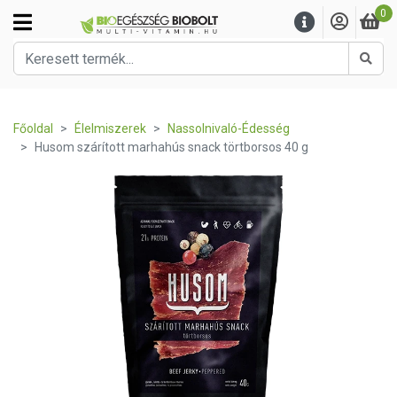
0
Kere
Főoldal
Élelmiszerek
Nassolnivaló-Édesség
Husom szárított marhahús snack törtborsos 40 g