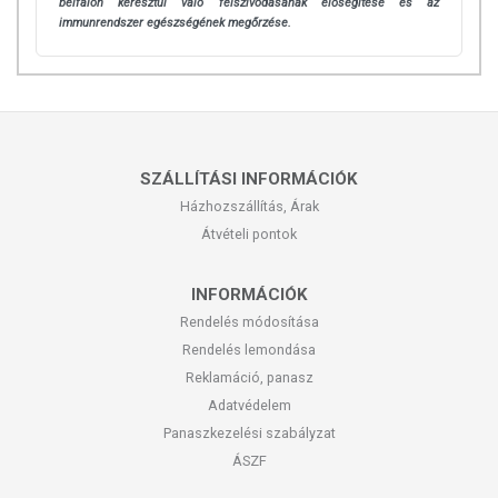
bélfalon keresztül való felszívódásának elősegítése és az
immunrendszer egészségének megőrzése.
SZÁLLÍTÁSI INFORMÁCIÓK
Házhozszállítás, Árak
Átvételi pontok
INFORMÁCIÓK
Rendelés módosítása
Rendelés lemondása
Reklamáció, panasz
Adatvédelem
Panaszkezelési szabályzat
ÁSZF