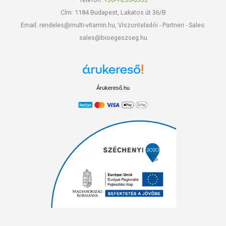
Cím: 1184 Budapest, Lakatos út 36/B
Email: rendeles@multi-vitamin.hu, Viszonteladói - Partneri - Sales:
sales@bioegeszseg.hu
Árukereső.hu