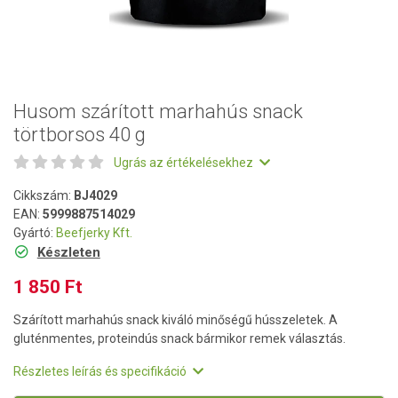
Husom szárított marhahús snack
törtborsos 40 g
Ugrás az értékelésekhez
Cikkszám:
BJ4029
EAN:
5999887514029
Gyártó:
Beefjerky Kft.
Készleten
1 850 Ft
Szárított marhahús snack kiváló minőségű hússzeletek. A
gluténmentes, proteindús snack bármikor remek választás.
Részletes leírás és specifikáció