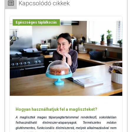
Kapcsolódó cikkek
Sportoláshoz:
Ha sportolás közben is szeretnél valami finom és tápláló
Egészséges táplálkozás
csemegét bedobni, Neked is szívből ajánljuk a HUSOM-at!
Sörkorcsolya:
Ha unod a mogyorót és a ropit, sör vagy fröccs mellé is
próbáld ki a HUSOMat, de vigyázz, mert jól fogsz lakni vele
hamar!
Összetevők:
Marhahús (100g termék 230g húsból készül), víz, hagyma,
só, bors (0,9%), fokhagyma, fruktóz, fűszerek.
Nyomokban zellert, szójababot, szezámmagot és mogyorót
tartalmazhat.
Hogyan használhatjuk fel a magliszteket?
Az allergéneket lásd félkövérrel. A tasak oxigén-
A maglisztek magas tápanyagtartalommal rendelkező, sokoldalúan
abszorbenst tartalmaz, amely nem ehető és felbontás után
felhasználható élelmiszer-alapanyagok. Természetes módon
kidobandó!
gluténmentes, funkcionális élelmiszerek, melyek alkalmazásával nem