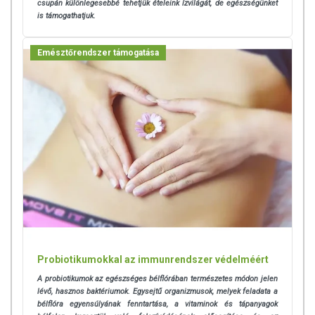
csupán különlegesebbé tehetjük ételeink ízvilágát, de egészségünket
Az étrend-kiegészítők az érvényben levő európai uniós
is támogathatjuk.
szabályozás szerint élelmiszereknek minősülnek, amelyek a
hagyományos étrend kiegészítését szolgálják, és koncentrált
Emésztőrendszer támogatása
formában tartalmaznak tápanyagokat. Bár az étrend-
kiegészítők kedvező élettani hatással rendelkezhetnek, amely
egyénenként eltérő lehet, jelölésük, megjelenítésük, és
reklámozásuk során nem engedélyezett a készítményeknek
betegséget megelőző vagy gyógyító hatást tulajdonítani.
A termék nem helyettesíti a kiegyensúlyozott, vegyes étrendet és
az egészséges életmódot! A termék nem gyógyít betegségeket!
A termék nem az orvosi kezelés helyettesítésére alkalmas!
Betegség esetén használatát beszélje meg kezelőorvosával. Az
ajánlott napi fogyasztási mennyiséget ne lépje túl! Ne szedje a
készítményt, ha az összetevők bármelyikére érzékeny vagy
allergiás! Kisgyermektől elzárva tartandó!
Probiotikumokkal az immunrendszer védelméért
A probiotikumok az egészséges bélflórában természetes módon jelen
lévő, hasznos baktériumok. Egysejtű organizmusok, melyek feladata a
bélflóra egyensúlyának fenntartása, a vitaminok és tápanyagok