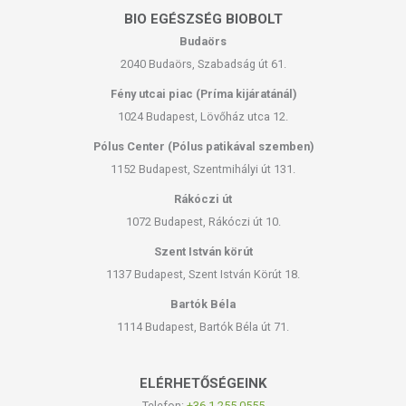
BIO EGÉSZSÉG BIOBOLT
Budaörs
2040 Budaörs, Szabadság út 61.
Fény utcai piac (Príma kijáratánál)
1024 Budapest, Lövőház utca 12.
Pólus Center (Pólus patikával szemben)
1152 Budapest, Szentmihályi út 131.
Rákóczi út
1072 Budapest, Rákóczi út 10.
Szent István körút
1137 Budapest, Szent István Körút 18.
Bartók Béla
1114 Budapest, Bartók Béla út 71.
ELÉRHETŐSÉGEINK
Telefon:
+36-1-255-0555