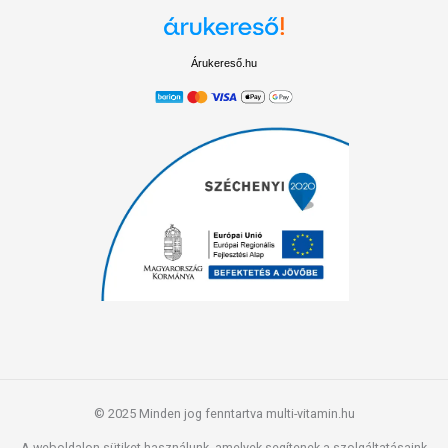
Árukereső.hu
© 2025 Minden jog fenntartva multi-vitamin.hu
A weboldalon sütiket használunk, amelyek segítenek a szolgáltatásaink