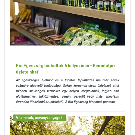
Bio Egészség bioboltok 6 helyszínen - Bemutatjuk
üzleteinket!
Az egészséges életmód és a tudatos táplálkozás ma már sokak
számára alapvető fontosságú. Sokan keresnek olyan üzleteket, ahol
minden szükséges terméket egy helyen megtalálnak, legyen szó
gluténmentes, laktózmentes, vegán, paleolit vagy más speciális
étrendbe illeszkedő árucikkekről. A Bio Egészség bioboltok pontosa...
Vitaminok, ásványi anyagok