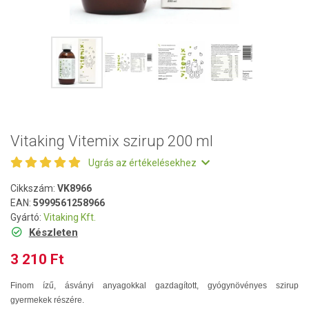
Vitaking Vitemix szirup 200 ml
Ugrás az értékelésekhez
Cikkszám:
VK8966
EAN:
5999561258966
Gyártó:
Vitaking Kft.
Készleten
3 210 Ft
Finom ízű, ásványi anyagokkal gazdagított, gyógynövényes szirup
gyermekek részére.