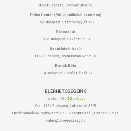
1024 Budapest, Lövőház utca 12.
Pólus Center (Pólus patikával szemben)
1152 Budapest, Szentmihályi út 131.
Rákóczi út
1072 Budapest, Rákóczi út 10.
Szent István körút
1137 Budapest, Szent István Körút 18.
Bartók Béla
1114 Budapest, Bartók Béla út 71.
ELÉRHETŐSÉGEINK
Telefon:
+36-1-255-0555
Cím: 1184 Budapest, Lakatos út 36/B
Email: rendeles@multi-vitamin.hu, Viszonteladói - Partneri - Sales:
sales@bioegeszseg.hu