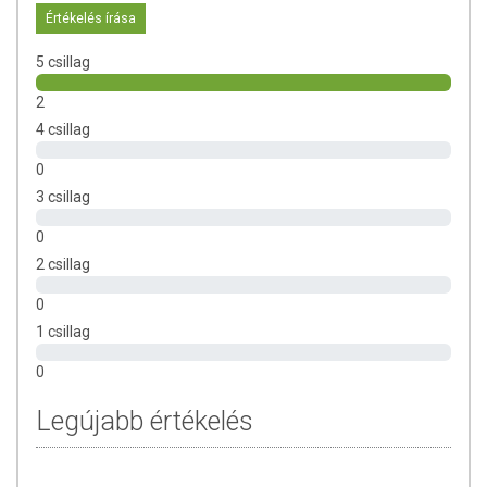
az A-vitamin elővitaminja, az A-vitaminról pedig
Értékelés írása
köztudott, hogy hozzájárul a normál látás
fenntartásához. a répa C-vitamint is tartalmaz
5 csillag
hozzájárulhat az immunrendszer normál
működéséhez. A répa remek kalciumforrás, ami
2
különösen hasznos a fejlődő szervezet számára.
4 csillag
Búzacsíra kivonat:
Azt mindenki tudja, hogy minden
csíra egészséges és értékes tápanyagforrás. A
0
búzacsírát, és az összes többi csírát már évezredek
3 csillag
óta ismerik és használják. A búzacsíra rengeteg
0
ásványi anyagot tartalmaz, főleg vasat,
magnéziumot, kalciumot, káliumot, foszfort, klórt,
2 csillag
ként, cinket, mangánt, kobaltot, rezet és jódot. Ezen
0
kívül a tele van a szervezet számára hasznos növényi
vegyületekkel eznzimekkel, és jelentős a klorofill
1 csillag
tartalma is.
0
Hogyan fogyasszuk?
Napi ajánlott mennyiség: 1 evőkanál =
15 ml étkezés előtt. Közvetlenül lenyelhető, vagy hígítható
Legújabb értékelés
vízzel vagy gyümölcslével. Használat előtt felrázandó.A napi
ajánlott mennyiséget ne lépje túl! A termék nem helyettesíti
a vegyes étrendet, és az egészséges életmódot.