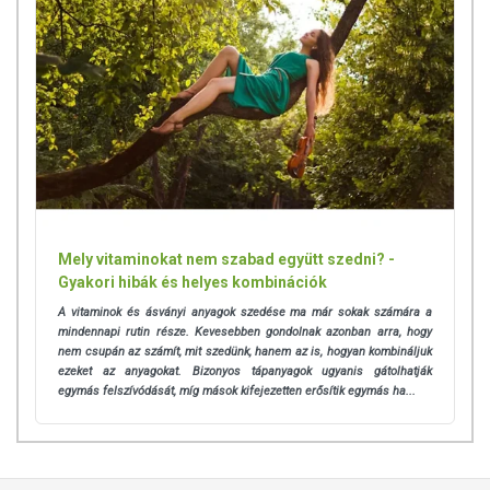
Mely vitaminokat nem szabad együtt szedni? -
Gyakori hibák és helyes kombinációk
A vitaminok és ásványi anyagok szedése ma már sokak számára a
mindennapi rutin része. Kevesebben gondolnak azonban arra, hogy
nem csupán az számít, mit szedünk, hanem az is, hogyan kombináljuk
ezeket az anyagokat.
Bizonyos tápanyagok ugyanis gátolhatják
egymás felszívódását, míg mások kifejezetten erősítik egymás ha...