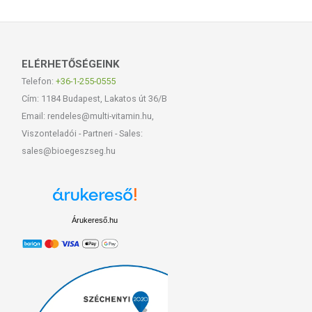
ELÉRHETŐSÉGEINK
Telefon:
+36-1-255-0555
Cím: 1184 Budapest, Lakatos út 36/B
Email: rendeles@multi-vitamin.hu,
Viszonteladói - Partneri - Sales:
sales@bioegeszseg.hu
Árukereső.hu