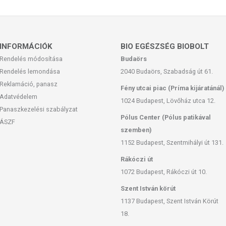
 európai uniós szabályozás szerint élelmiszereknek minősülnek,
zítését szolgálják, és koncentrált formában tartalmaznak
k kedvező élettani hatással rendelkezhetnek, amely egyénenként
k, és reklámozásuk során nem engedélyezett a készítményeknek
INFORMÁCIÓK
BIO EGÉSZSÉG BIOBOLT
 tulajdonítani.
Rendelés módosítása
Budaörs
ozott, vegyes étrendet és az egészséges életmódot! A termék nem
Rendelés lemondása
2040 Budaörs, Szabadság út 61.
z orvosi kezelés helyettesítésére alkalmas! Betegség esetén
Reklamáció, panasz
Fény utcai piac (Príma kijáratánál)
al. Az ajánlott napi fogyasztási mennyiséget ne lépje túl! Ne
Adatvédelem
 bármelyikére érzékeny vagy allergiás! Kisgyermektől elzárva
1024 Budapest, Lövőház utca 12.
Panaszkezelési szabályzat
Pólus Center (Pólus patikával
ÁSZF
szemben)
1152 Budapest, Szentmihályi út 131.
Rákóczi út
1072 Budapest, Rákóczi út 10.
Szent István körút
1137 Budapest, Szent István Körút
18.