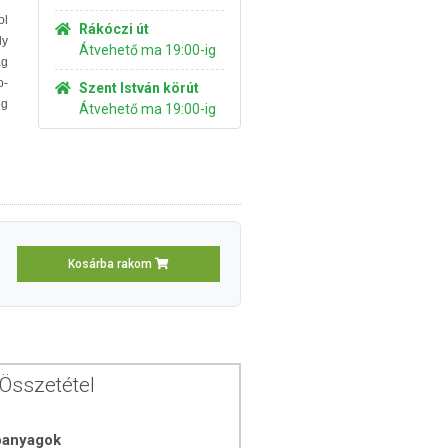
ol
Rákóczi út
ly
Átvehető ma 19:00-ig
ag
o-
Szent István körút
ég
Átvehető ma 19:00-ig
Kosárba rakom
Összetétel
óanyagok