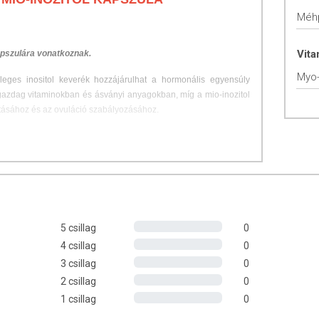
Méh
Vit
apszulára vonatkoznak.
Myo-
ges inositol keverék hozzájárulhat a hormonális egyensúly
 gazdag vitaminokban és ásványi anyagokban, míg a mio-inozitol
ításához és az ovuláció szabályozásához.
 folyadékkal, szétrágás nélkül nyelje le.
rmekeknek, továbbá méhekre, méhészeti termékekre vagy
 ajánlott! Várandósság, szoptatás vagy más gyógyszerek
5 csillag
0
alkalmazása előtt kérje ki szakorvosa véleményét!
4 csillag
0
3 csillag
0
2 csillag
0
1 csillag
0
(4% 10-hidroxi-dekánsav), mio-inozitol, tömegnövelő szer
yag (mikrokristályos cellulóz), kapszulahéj (hidroxipropil-