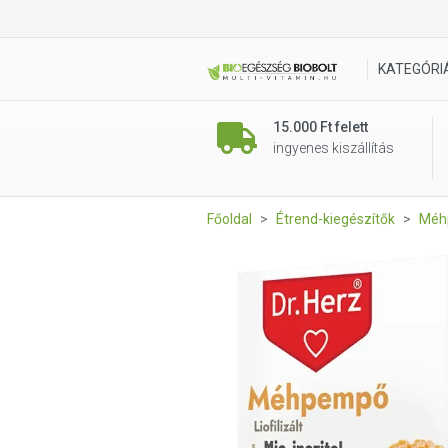
Dr. Herz Méhpempő + Mio-Ino
KATEGÓRI
15.000 Ft felett
ingyenes kiszállítás
Főoldal
Étrend-kiegészítők
Méh