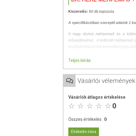
Kiszerelés:
60 db kapszula
A specifikációban szereplő adatok 1 k
A nagy dózisú méhpempő és a különle
elősegítéséhez. A liofilizált méhpempő
hozzájárulhat az inzulinérzékenység jav
ADAGOLÁS
Teljes leírás
Napi 1 kapszula, főétkezés előtt, bőséges
Vásárlói vélemények
Figyelmeztetés:
A készítmény gye
pollenre allergiások számára nem
Vásárlók átlagos értékelése
rendszeres szedése esetén a termék 
0
ÖSSZETÉTEL
Összes értékelés :
0
Összetevők:
liofilizált méhpempő 
Értékelés írása
(rizskeményítő), csomósodást gátló an