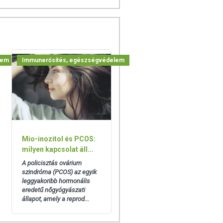
lem
Immunerősítés, egészségvédelem
Mio-inozitol és PCOS:
milyen kapcsolat áll...
A policisztás ovárium
szindróma (PCOS) az egyik
leggyakoribb hormonális
eredetű nőgyógyászati
állapot, amely a reprod...