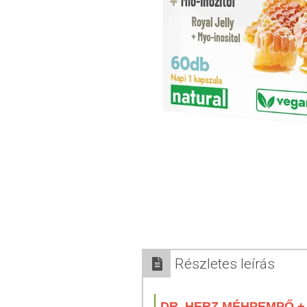
Részletes leírás
DR. HERZ MÉHPEMPŐ +