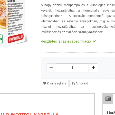
A nagy dózisú méhpempő és a különleges inosit
keverék hozzájárulhat a hormonális egyensú
elősegítéséhez. A liofilizált méhpempő gazd
vitaminokban és ásványi anyagokban, míg a mi
inozitol hozzájárulhat az inzulinérzékenys
javításához és az ovuláció szabályozásához.
Részletes leírás és specifikáció
Kívánságlista
Árfigyelő
Hat
 MIO-INOZITOL KAPSZULA