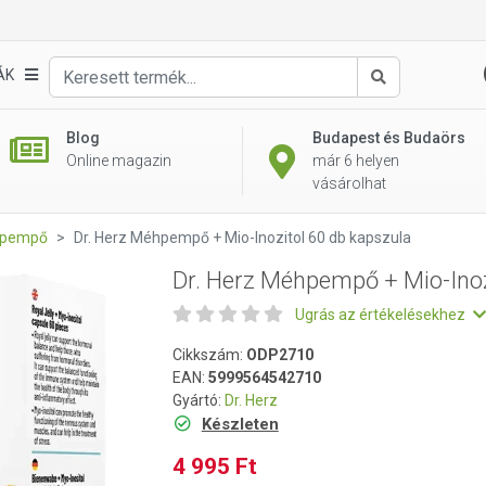
zitol 60 db kapszula
ÁK
Keresés
Blog
Budapest és Budaörs
Online magazin
már 6 helyen
vásárolhat
pempő
Dr. Herz Méhpempő + Mio-Inozitol 60 db kapszula
Dr. Herz Méhpempő + Mio-Inoz
Ugrás az értékelésekhez
Cikkszám:
ODP2710
EAN:
5999564542710
Gyártó:
Dr. Herz
Készleten
4 995 Ft