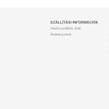
Az étrend-kiegészítők az érvényben levő
amelyek a hagyományos étrend kiegés
tápanyagokat. Bár az étrend-kiegészítő
eltérő lehet, jelölésük, megjelenítésü
SZÁLLÍTÁSI INFORMÁCIÓK
betegséget megelőző vagy gyógyító hatást
Házhozszállítás, Árak
A termék nem helyettesíti a kiegyensúly
Átvételi pontok
gyógyít betegségeket! A termék nem a
használatát beszélje meg kezelőorvosáv
szedje a készítményt, ha az összetevők
tartandó!