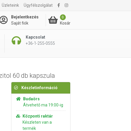
Üzleteink
Ügyfélszolgálat
4 995 Ft
Kosárba rakom
Bejelentkezés
0
Kosár
Saját fiók
Kapcsolat
+36-1-255-0555
itol 60 db kapszula
Készletinformáció
Budaörs
Átvehető ma 19:00-ig
Központi raktár
Készleten van a
termék