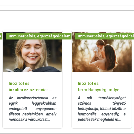
m
Immunerősítés, egészségvédelem
Immunerősítés, egészségvéde
 elől elzárva!
 feltüntetett időpontot.
Inozitol és
Inozitol és
inzulinrezisztencia: ...
termékenység: milye...
san frissítjük, törekszünk arra, hogy naprakészek legyenek.
Az inzulinrezisztencia az
A női termékenységet
egyik leggyakrabban
számos tényező
, hogy ennek ellenére a webshopon szereplő adatok (beleértve a
emlegetett anyagcsere-
befolyásolja, többek között a
 allergén információkat is) csak tájékoztató jellegűek, a tényleges
állapot napjainkban, amely
hormonális egyensúly, a
mészetéből adódóan. A friss, aktuális információkat a termékek
nemcsak a vércukorszi...
petefészek megfelelő m...