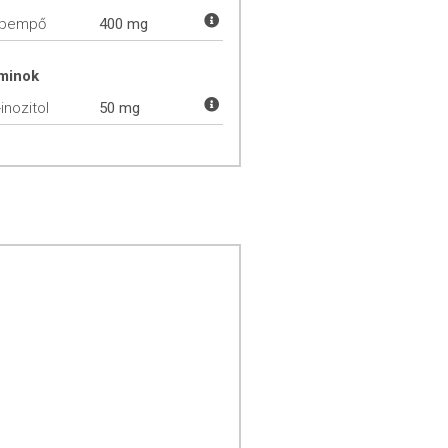
pempő
400 mg
aminok
inozitol
50 mg