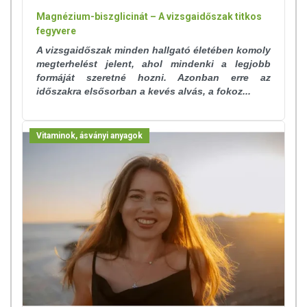
Magnézium-biszglicinát – A vizsgaidőszak titkos
fegyvere
A vizsgaidőszak minden hallgató életében komoly
megterhelést jelent, ahol mindenki a legjobb
formáját szeretné hozni. Azonban erre az
időszakra elsősorban a kevés alvás, a fokoz...
Vitaminok, ásványi anyagok