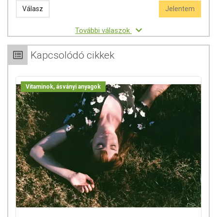
Válasz
Jelentem
További válaszok
Kapcsolódó cikkek
Vitaminok, ásványi anyagok