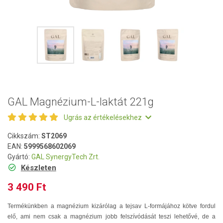
GAL Magnézium-L-laktát 221g
Ugrás az értékelésekhez
Cikkszám:
ST2069
EAN:
5999568602069
Gyártó:
GAL SynergyTech Zrt.
Készleten
3 490 Ft
Termékünkben a magnézium kizárólag a tejsav L-formájához kötve fordul
elő, ami nem csak a magnézium jobb felszívódását teszi lehetővé, de a