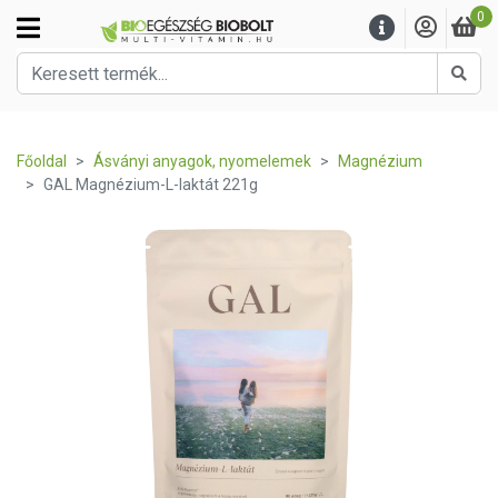
0
Kere
Főoldal
Ásványi anyagok, nyomelemek
Magnézium
GAL Magnézium-L-laktát 221g