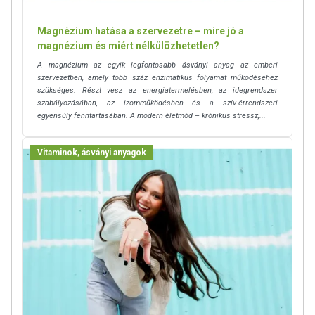
Magnézium hatása a szervezetre – mire jó a
magnézium és miért nélkülözhetetlen?
A magnézium az egyik legfontosabb ásványi anyag az emberi
szervezetben, amely több száz enzimatikus folyamat működéséhez
szükséges. Részt vesz az energiatermelésben, az idegrendszer
szabályozásában, az izomműködésben és a szív-érrendszeri
egyensúly fenntartásában. A modern életmód – krónikus stressz,...
Vitaminok, ásványi anyagok