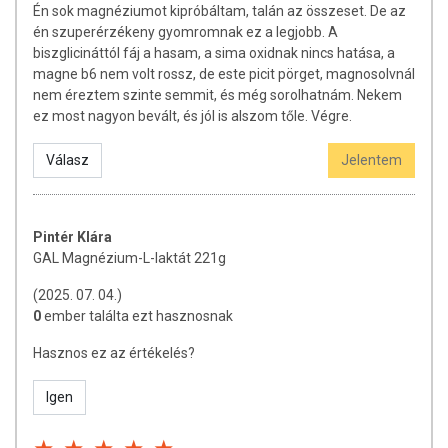
Én sok magnéziumot kipróbáltam, talán az összeset. De az
én szuperérzékeny gyomromnak ez a legjobb. A
Az étrend-kiegészítők az érvényben levő európai uniós szabályozás
biszglicináttól fáj a hasam, a sima oxidnak nincs hatása, a
szerint élelmiszereknek minősülnek, amelyek a hagyományos étrend
magne b6 nem volt rossz, de este picit pörget, magnosolvnál
kiegészítését szolgálják, és koncentrált formában tartalmaznak
nem éreztem szinte semmit, és még sorolhatnám. Nekem
tápanyagokat. Bár az étrend-kiegészítők kedvező élettani
ez most nagyon bevált, és jól is alszom tőle. Végre.
hatással rendelkezhetnek, amely egyénenként eltérő lehet, jelölésük,
megjelenítésük, és reklámozásuk során nem engedélyezett a
Válasz
Jelentem
készítményeknek betegséget megelőző vagy gyógyító
hatást tulajdonítani.
A termék nem helyettesíti a kiegyensúlyozott, vegyes étrendet és az
Pintér Klára
egészséges életmódot! A termék nem gyógyít betegségeket! A termék
GAL Magnézium-L-laktát 221g
nem az orvosi kezelés helyettesítésére alkalmas! Betegség esetén
használatát beszélje meg kezelőorvosával. Az ajánlott napi
(2025. 07. 04.)
fogyasztási mennyiséget ne lépje túl! Ne szedje a készítményt, ha az
0
ember találta ezt hasznosnak
összetevők bármelyikére érzékeny vagy allergiás! Kisgyermektől
Hasznos ez az értékelés?
elzárva tartandó!
Igen