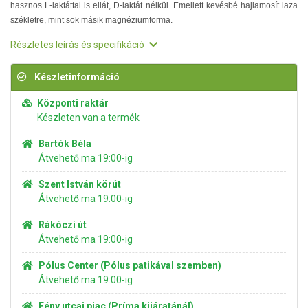
hasznos L-laktáttal is ellát, D-laktát nélkül. Emellett kevésbé hajlamosít laza
székletre, mint sok másik magnéziumforma.
Részletes leírás és specifikáció
Készletinformáció
Központi raktár
Készleten van a termék
Bartók Béla
Átvehető ma 19:00-ig
Szent István körút
Átvehető ma 19:00-ig
Rákóczi út
Átvehető ma 19:00-ig
Pólus Center (Pólus patikával szemben)
Átvehető ma 19:00-ig
Fény utcai piac (Príma kijáratánál)