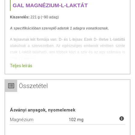
GAL MAGNÉZIUM-L-LAKTÁT
Kiszerelés:
221 g (~90 adag)
A specifikációban szereplő adatok 1 adagra vonatkoznak.
A tejsavnak két formája van: D- és L-tejsav. Ezek D- illetve L-laktáttá
alakulnak a szervezetben. Az egészséges emberek vérében szinte
csak L-laktát található, ami többek közt a szív és az agy számára is
fontos tápanyag.
Teljes leírás
Termékünkben a magnézium kizárólag a tejsav L-formájához kötve
fordul elő, ami nem csak a magnézium jobb felszívódását teszi
lehetővé, de a hasznos L-laktáttal is ellát, D-laktát nélkül. Emellett
Összetétel
kevésbé hajlamosít laza székletre, mint sok másik magnéziumforma.
Fontos tudnivaló:
A magnézium-laktát nem tartalmaz
Ásványi anyagok, nyomelemek
tejszármazékot (laktózt, kazeint), csak a nevében hasonlít a
laktózra. A magnézium-laktát a magnéziumnak a tejsavval
Magnézium
102 mg
alkotott sója. Tejsavat az izmaink is termelnek erős fizikai
munkát követően, és az agynak és a szívnek is preferált