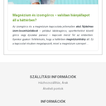
Magnézium és izomgörcs – valóban hiányállapot
áll a háttérben?
Az izomgörcs és a magnézium kapcsolata jellemzően
akut
,
fájdalmas
izom
-
összehúzódások
– például lábikragörcs, sportterhelést követő
görcs vagy éjszakai panasz – kapcsán merül fel az emberben.
Ilyenkor gyakori feltételezés, hogy a háttérben
magnéziumhiány
áll. Ez
a kapcsolat részben megalapozott, mivel a magnézium szerepet ...
SZÁLLÍTÁSI INFORMÁCIÓK
Házhozszállítás, Árak
Átvételi pontok
INFORMÁCIÓK