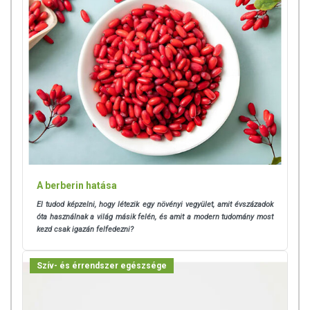
Az étrend-kiegészítők az érvényben levő európai uniós szabályozás
szerint élelmiszereknek minősülnek, amelyek a hagyományos étrend
kiegészítését szolgálják, és koncentrált formában tartalmaznak
tápanyagokat. Bár az étrend-kiegészítők kedvező élettani
hatással rendelkezhetnek, amely egyénenként eltérő lehet, jelölésük,
megjelenítésük, és reklámozásuk során nem engedélyezett a
készítményeknek betegséget megelőző vagy gyógyító
hatást tulajdonítani.
A berberin hatása
El tudod képzelni, hogy létezik egy növényi vegyület, amit évszázadok
óta használnak a világ másik felén, és amit a modern tudomány most
kezd csak igazán felfedezni?
Szív- és érrendszer egészsége