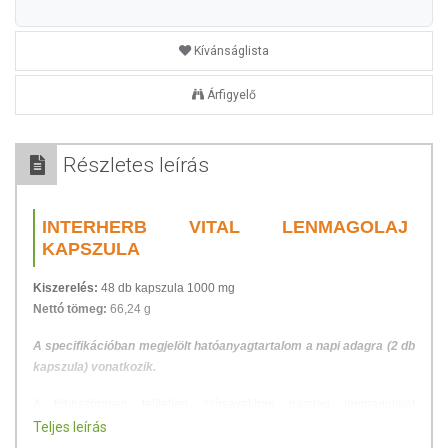
Kívánságlista
Árfigyelő
Részletes leírás
INTERHERB VITAL LENMAGOLAJ
KAPSZULA
Kiszerelés:
48 db kapszula 1000 mg
Nettó tömeg:
66,24 g
A specifikációban megjelölt hatóanyagtartalom a napi adagra (2 db
kapszula) vonatkozik.
A többszörösen telítetlen zsírsavakban gazdag lenmagolajat
tartalmazó étrend-kiegészítőnket a normál koleszterintszint
Teljes leírás
fenntartásához ajánljuk.