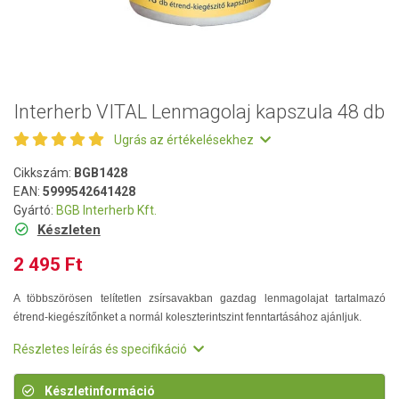
Interherb VITAL Lenmagolaj kapszula 48 db
Ugrás az értékelésekhez
Cikkszám:
BGB1428
EAN:
5999542641428
Gyártó:
BGB Interherb Kft.
Készleten
2 495 Ft
A többszörösen telítetlen zsírsavakban gazdag lenmagolajat tartalmazó
étrend-kiegészítőnket a normál koleszterintszint fenntartásához ajánljuk.
Részletes leírás és specifikáció
Készletinformáció