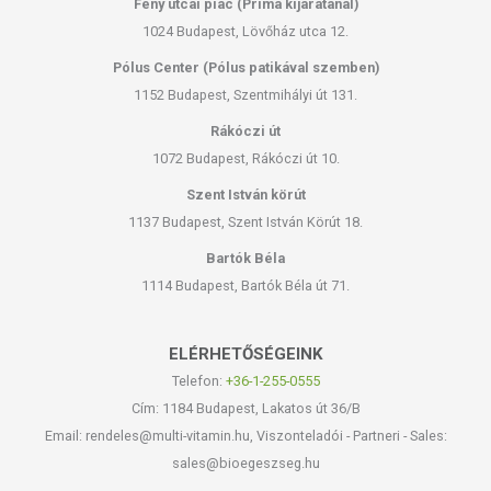
Fény utcai piac (Príma kijáratánál)
1024 Budapest, Lövőház utca 12.
Pólus Center (Pólus patikával szemben)
1152 Budapest, Szentmihályi út 131.
Rákóczi út
1072 Budapest, Rákóczi út 10.
Szent István körút
1137 Budapest, Szent István Körút 18.
Bartók Béla
1114 Budapest, Bartók Béla út 71.
ELÉRHETŐSÉGEINK
Telefon:
+36-1-255-0555
Cím: 1184 Budapest, Lakatos út 36/B
Email: rendeles@multi-vitamin.hu, Viszonteladói - Partneri - Sales:
sales@bioegeszseg.hu