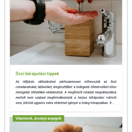
Őszi bőrápolási tippek
Az időjárás változásával párhuzamosan elővesszük az őszi
ruhadarabokat, lábbeliket, kiegészítőket:
a hidegebb hőmérséklet ellen
melegebb öltözékkel védekezünk. A megfelelő ruházat megválasztása
mellett nem szabad megfeledkeznünk a helyes bőrápolási rutinról
sem,
bőrünk ugyanis extra védelmet igényel a hideg hónapokban. Ír...
Vitaminok, ásványi anyagok