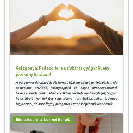
Galagonya: Fedezd fel a szívbarát gyógynövény
jótékony hatásait!
A galagonya évszázadok óta ismert, közkedvelt gyógynövényünk, mely
potenciális szívvédő, keringésjavító és enyhe stresszcsökkentő
hatással rendelkezik.
Ebben a cikkben részletesen bemutatjuk, hogyan
használható tea, tinktúra vagy kivonat formájában, mikor érdemes
fogyasztani, és mire figyelj galagonya étrend-kiegészítő vásárlásak...
Bőrápolás, natúr kozmetikumok