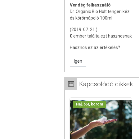
Minőségét megőrzi:
Vendég felhasználó
A dobozon jelzett hónap végéig (na
Dr. Organic Bio Holt tengeri kéz
és körömápoló 100ml
Tárolás
:
Száraz, hűvös helyen tartandó!
(2019. 07. 21.)
0
ember találta ezt hasznosnak
A termék belső fogyasztásra nem al
az orvosi kezelés helyettesítésére a
Hasznos ez az értékelés?
kezelőorvosával! Kerülni kell a szemb
lépje túl! Ne használja irritált vagy s
Igen
ha az összetevők bármelyikére érzéken
a használatát! Gyermekektől elzárva t
Kapcsolódó cikkek
Haj, bőr, köröm