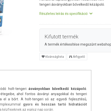
tengeri ásványokban bővelkedő kézápoló.
Részletes leírás és specifikáció
Kifutott termék
A termék értékesítése megszűnt websho
Kívánságlista
Árfigyelő
ívódó holt-tengeri
ásványokban bővelkedő kézápoló
.
étegeibe, ahol fontos ásványi anyagokkal és tengeri
a el a bőrt. A holt-tengeri só az egyedi fejlesztésű,
komplexummal
gyors és hosszan tartó hidratációt
a kézfejeknek az egész nap során.