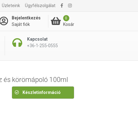
Üzleteink
Ügyfélszolgálat
3 490 Ft
Bejelentkezés
0
Kosár
Saját fiók
Kapcsolat
+36-1-255-0555
kéz és körömápoló 100ml
Készletinformáció