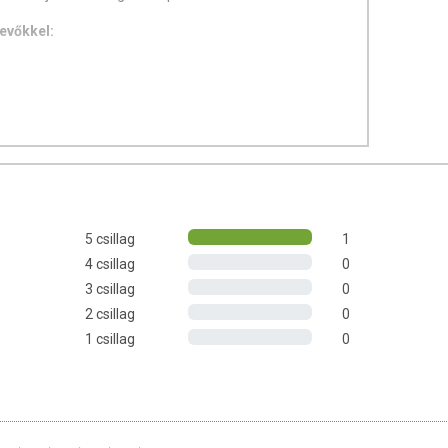
evőkkel:
5 csillag
1
4 csillag
0
3 csillag
0
2 csillag
0
1 csillag
0
fej megviselt bőrét
ezett bőrt