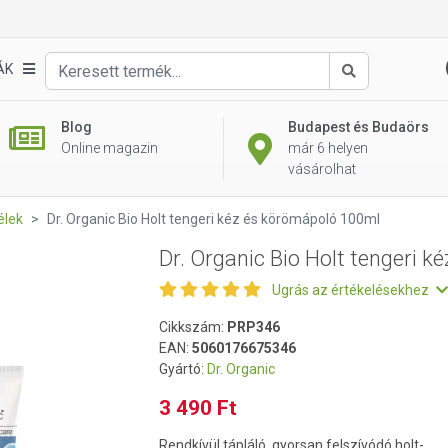
 kéz és körömápoló 100ml
ÁK
Keresés
Blog
Budapest és Budaörs
Online magazin
már 6 helyen
vásárolhat
élek
Dr. Organic Bio Holt tengeri kéz és körömápoló 100ml
Dr. Organic Bio Holt tengeri 
Ugrás az értékelésekhez
Cikkszám:
PRP346
EAN:
5060176675346
Gyártó:
Dr. Organic
3 490 Ft
Rendkívül tápláló, gyorsan felszívódó holt-