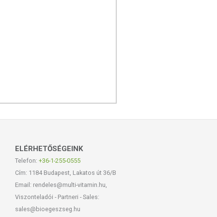
ELÉRHETŐSÉGEINK
Telefon:
+36-1-255-0555
Cím: 1184 Budapest, Lakatos út 36/B
Email: rendeles@multi-vitamin.hu,
Viszonteladói - Partneri - Sales:
sales@bioegeszseg.hu