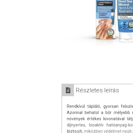
Részletes leírás
Rendkívül tápláló, gyorsan felsz
Azonnal behatol a bőr mélyebb r
növények értékes kivonatával látj
díjnyertes, bioaktív hatóanyag-
biztosít,
miközben védelmet nyújt 