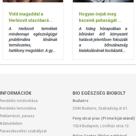
Vidd magaddal a
Hogyan óvjuk meg
Herbiovit utazóbará...
kezeink puhaságát ...
A Herbiovit termékek
A hideg hónapokban a
mindennapi egészségügyi
bőrünket érő környezeti
problémákra kínálnak
hatások jelentősen fokozzák
természetes,
a bőrszárazság
hatékony megoldást. A gy...
kialakulásának kockázatá...
INFORMÁCIÓK
BIO EGÉSZSÉG BIOBOLT
Rendelés módosítása
Budaörs
Rendelés lemondása
2040 Budaörs, Szabadság út 61.
Reklamáció, panasz
Fény utcai piac (Príma kijáratánál)
Adatvédelem
1024 Budapest, Lövőház utca 12.
Panaszkezelési szabályzat
Pólus Center (Pólus patikával