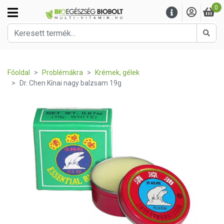
0
Kere
Főoldal
Problémákra
Krémek, gélek
Dr. Chen Kínai nagy balzsam 19g