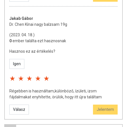
Jakab Gábor
Dr. Chen Kínai nagy balzsam 19g
(2023. 04. 18.)
0
ember találta ezt hasznosnak
Hasznos ez az értékelés?
Igen
Régebben is használtam,különböző, ízületi, izom
fájdalmakat enyhítette, örülök, hogy itt újra találtam
Válasz
Jelentem