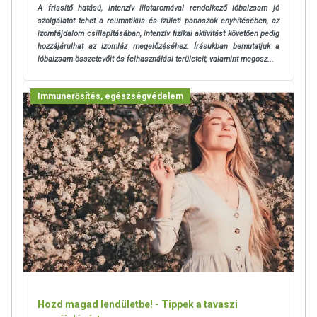
A frissítő hatású, intenzív illataromával rendelkező lóbalzsam jó
szolgálatot tehet a reumatikus és ízületi panaszok enyhítésében, az
izomfájdalom csillapításában, intenzív fizikai aktivitást követően pedig
hozzájárulhat az izomláz megelőzéséhez. Írásukban bemutatjuk a
lóbalzsam összetevőit és felhasználási területeit, valamint megosz...
Immunerősítés, egészségvédelem
Hozd magad lendületbe! - Tippek a tavaszi