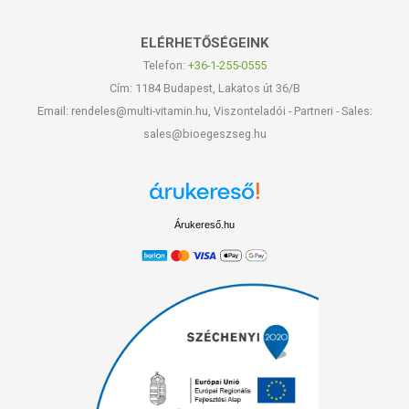
ELÉRHETŐSÉGEINK
Telefon:
+36-1-255-0555
Cím: 1184 Budapest, Lakatos út 36/B
Email: rendeles@multi-vitamin.hu, Viszonteladói - Partneri - Sales:
sales@bioegeszseg.hu
Árukereső.hu