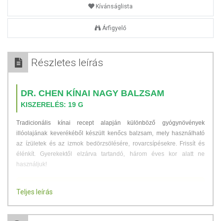
Kívánságlista
Árfigyelő
Részletes leírás
DR. CHEN KÍNAI NAGY BALZSAM
KISZERELÉS: 19 G
Tradicionális kínai recept alapján különböző gyógynövények
illóolajának keverékéből készült kenőcs balzsam, mely használható
az ízületek és az izmok bedörzsölésére, rovarcsípésekre. Frissít és
élénkít. Gyerekektől elzárva tartandó, három éves kor alatt ne
használjuk!
Csak külsőleg alkalmazzuk! 3 éves kor alatt ne alkalmazzuk!!
Teljes leírás
ÖSSZETEVŐK