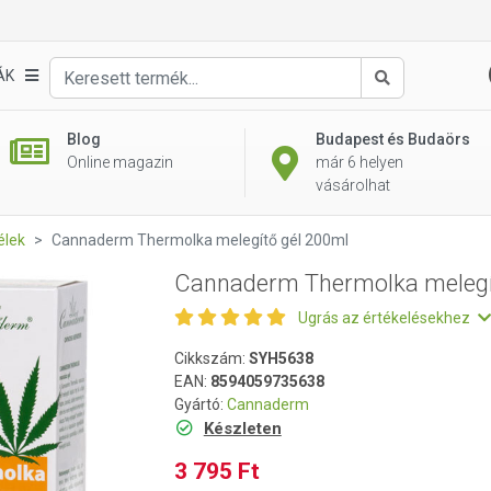
tő gél 200ml
ÁK
Keresés
Blog
Budapest és Budaörs
Online magazin
már 6 helyen
vásárolhat
élek
Cannaderm Thermolka melegítő gél 200ml
Cannaderm Thermolka melegí
Ugrás az értékelésekhez
Cikkszám:
SYH5638
EAN:
8594059735638
Gyártó:
Cannaderm
Készleten
3 795 Ft