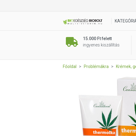
Cannaderm Thermolka melegí
KATEGÓRI
15.000 Ft felett
ingyenes kiszállítás
Főoldal
Problémákra
Krémek, g