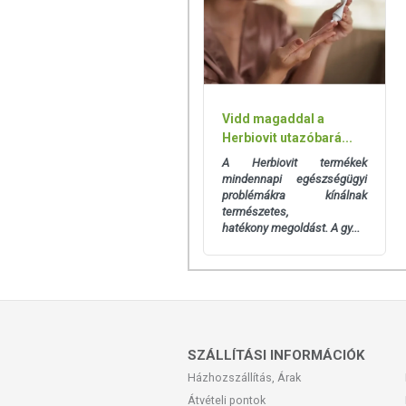
Minőségét megőrzi: Lásd a csomagoláson
belül felhasználandó.
Tárolás: Száraz helyen, +10 és +25 °C kö
Forgalmaző: Simply You Hungary Kft.
Vidd magaddal a
Herbiovit utazóbará...
A Herbiovit termékek
A termék belső fogyasztásra nem alkalm
mindennapi egészségügyi
kezelés helyettesítésére alkalmas. Bet
problémákra kínálnak
kell a szembejutást. Az ajánlott napi alka
természetes,
bőrfelületen! Ne használja a készítmén
hatékony megoldást. A gy...
kiütés jelentkezik, függessze fel a haszn
SZÁLLÍTÁSI INFORMÁCIÓK
Házhozszállítás, Árak
Átvételi pontok