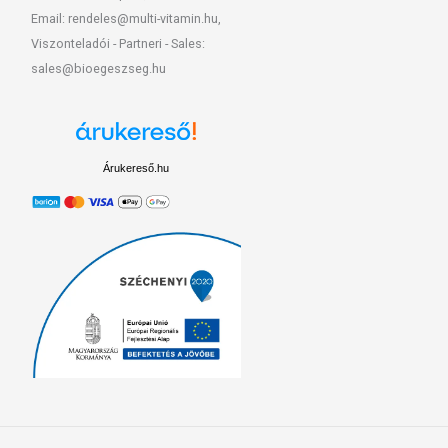
Email: rendeles@multi-vitamin.hu,
Viszonteladói - Partneri - Sales:
sales@bioegeszseg.hu
Árukereső.hu