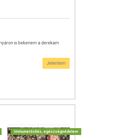
 nyáron is bekenem a derekam
Jelentem
Immunerősítés, egészségvédelem