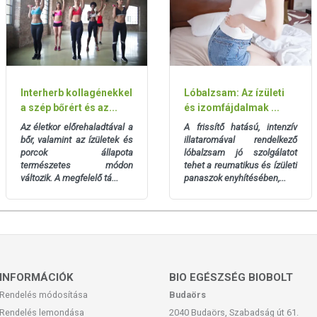
 feltüntetett időpontot. Az első felbontást követően 6 hónapon
zött.
Interherb kollagénekkel
Lóbalzsam: Az ízületi
a szép bőrért és az...
és izomfájdalmak ...
Az életkor előrehaladtával a
A frissítő hatású, intenzív
as. A termék nem gyógyít betegségeket. A termék nem az orvosi
bőr, valamint az ízületek és
illataromával rendelkező
egség esetén használatát beszélje meg kezelőorvosával! Kerülni
porcok állapota
lóbalzsam jó szolgálatot
lmazási mennyiséget ne lépje túl! Ne használja irritált vagy sérült
természetes módon
tehet a reumatikus és ízületi
yt, ha az összetevők bármelyikére érzékeny vagy allergiás! Ha
változik. A megfelelő tá...
panaszok enyhítésében,...
álatát! Gyermekektől elzárva tartandó.
INFORMÁCIÓK
BIO EGÉSZSÉG BIOBOLT
Rendelés módosítása
Budaörs
Rendelés lemondása
2040 Budaörs, Szabadság út 61.