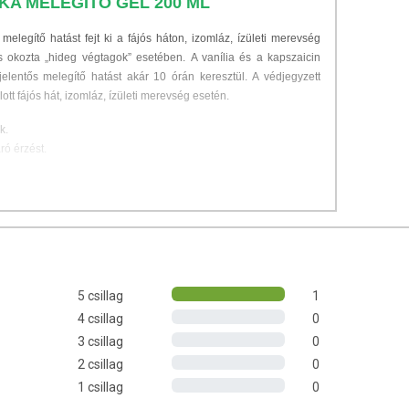
A MELEGÍTŐ GÉL 200 ML
egítő hatást fejt ki a fájós háton, izomláz, ízületi merevség
s okozta „hideg végtagok” esetében.
A vanília és a kapszaicin
jelentős melegítő hatást akár 10 órán keresztül.
A védjegyzett
tt fájós hát, izomláz, ízületi merevség esetén.
k.
ró érzést.
inőségű)
5 csillag
1
4 csillag
0
3 csillag
0
cin
2 csillag
0
1 csillag
0
kum.
Nem tartalmaz szintetikus illatanyagot és színezéket,