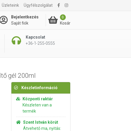
Üzleteink
Ügyfélszolgálat
3 795 Ft
Kosárba rakom
Bejelentkezés
0
Kosár
Saját fiók
Kapcsolat
+36-1-255-0555
tő gél 200ml
Készletinformáció
Központi raktár
Készleten van a
termék
Szent István körút
Átvehető ma, nyitás: