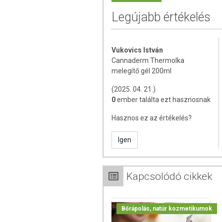
szintetikus tartósítószert és parabén
Legújabb értékelés
ásványi olajok), genetikailag módo
szűrőt.
Vukovics István
ALKALMAZÁS
Cannaderm Thermolka
melegítő gél 200ml
Vékony rétegben vigye fel gélt az éri
alkalmazza nyálkahártyán, sérült bőrön
(2025. 04. 21.)
Alkalmazás után ala­posan mosson kezet.
0
ember találta ezt hasznosnak
Hasznos ez az értékelés?
Nem alkalmazható gyermekek számára
Igen
ÖSSZETEVŐK
Víz, Denaturált alkohol, Orvosi kender
Kapcsolódó cikkek
Hippocastanum), PEG-40 hidrogénezett rici
Eukaliptusz levél-olaj (Eucalyptus Globu
kivonat (Capsicum Annuum), Napraforgó 
Bőrápolás, natúr kozmetikumok
TOVÁBBI TUDNIVALÓK