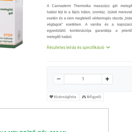
A Cannaderm Thermolka masszázs gél melegí
hatást fejt ki a fájós háton, izomláz, ízületi merevs
esetén és a nem megfelelő vérkeringés okozta „hid
végtagok” esetében. A vanília és a kapszaic
egyedülálló kombinációja garantálja a jelent
melegítő hatást.
Részletes leírás és specifikáció
Kívánságlista
Árfigyelő