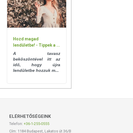
Hozd magad
lendületbe! - Tippek a ...
A tavasz
beköszöntével itt az
idő, hogy újra
lendületbe hozzuk m...
ELÉRHETŐSÉGEINK
Telefon:
+36-1-255-0555
Cím: 1184 Budapest, Lakatos út 36/B