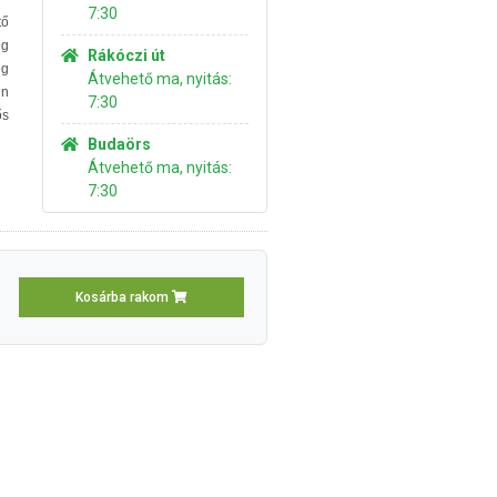
7:30
tő
ég
Rákóczi út
eg
Átvehető ma, nyitás:
in
7:30
ős
Budaörs
Átvehető ma, nyitás:
7:30
Kosárba rakom