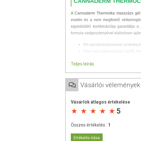
CANNADERM THERMOLK
A Cannaderm Thermolka masszázs gél mel
esetén és a nem megfelelő vérkeringé
egyedülálló kombinációja garantálja a 
formula vadgesztenyével különösen ajánlo
6% kendertartalommal rendelkezi
Nem okoz kipirosodást, égető, ma
3 éves kortól alkalmazható.
Teljes leírás
Fő hatóanyagai:
kendermagolaj (gyógyszeripari m
Vásárlói vélemények
szibériai fenyő
gesztenye
kámfor
Vásárlók átlagos értékelése
eukaliptusz
5
vanília
csilipaprikából származó kapszai
Összes értékelés :
1
Tanúsított természetes kozmeti
Értékelés írása