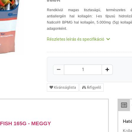
5 490 Ft
Rendkívül magas tisztaságú, természetes 
antiallergén hal kollagén: I-es típusú hidrolizá
Naticol® BPMG hal kollagén, 5.000mg (5g) kollag
adagonként.
Részletes leírás és specifikáció
Kívánságlista
Árfigyelő
Hat
ISH 165G - MEGGY
Koll