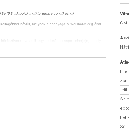
Vit
5,5g (0,5 adagolókanál) termékre vonatkoznak.
C-vi
lkollagén
nel bővült, melynek alapanyaga a Weishardt cég által
Ásv
 kötőszövete
, valamit egy kulcsfontosságú fehérjéje, amely
Nátr
k kohézióját, rugalmasságát
. Szerkezeti építőeleme továbbá a
 ínaknak, izmoknak, ízületi porcoknak
. Bőrünk 75%-át,
g 30%-át kollagén alkotja.
Átla
llagén termelődése lelassul, majd lecsökken és végül teljesen
Ener
Zsír
lálható adagolókanálnak köszönhetően.
telít
Szén
 BPMG hal kollagén
ebbő
agban
Fehé
Só