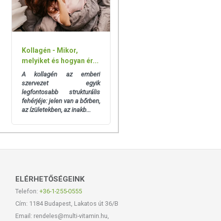
Kollagén - Mikor,
melyiket és hogyan ér...
A kollagén az emberi
szervezet egyik
legfontosabb strukturális
fehérjéje: jelen van a bőrben,
az ízületekben, az inakb...
ELÉRHETŐSÉGEINK
Telefon:
+36-1-255-0555
Cím: 1184 Budapest, Lakatos út 36/B
Email: rendeles@multi-vitamin.hu,