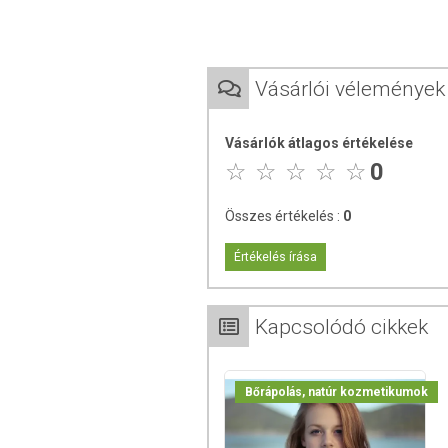
Természetes színezékkel
Könnyen és gyorsan oldódik, csup
Collango Collagen Fish előnyei:
Vásárlói vélemények
Könnyen és gyorsan oldódik, hideg
Nincs kellemetlen illata és íze s
Vásárlók átlagos értékelése
Ellenáll a hőmérséklet ingadozá
0
Elérhető kutatási eredmények az 
Tartósítószer, csomósodás gátló 
Mindig frissen készíthető
Összes értékelés :
0
Könnyen adagolható a csomagolá
Értékelés írása
A KOLLAGÉN
A kollagén szervezetünk elsődleges kötős
bőr, a porcok és a csontok kohézióját, 
Kapcsolódó cikkek
hajnak, körömnek, ínaknak, izmoknak,
tömegének pedig 30%-át kollagén alkot
lelassul, majd lecsökken és végül teljesen
Bőrápolás, natúr kozmetikumok
MIÉRT FONTOS, HOGY A KOLLAGÉN H