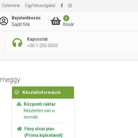
5 190 Ft
Üzleteink
Ügyfélszolgálat
Kosárba rakom
5 490 Ft
Bejelentkezés
0
Kosár
Saját fiók
Kapcsolat
+36-1-255-0555
- meggy
Készletinformáció
Központi raktár
Készleten van a
termék
Fény utcai piac
(Príma kijáratánál)