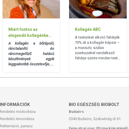
n hosszú molekula láncait "felvagdossák", az emberi szervezet
é és hasznosíthatóvá téve. A köznyelvben sokszor tévesen
ott nem tehető egyenlőségjel közéjük. A háztartási zselatin nincs
i hatóanyag hasznosuljon, mint a hidrolizált kollagénből, jóval
ni belőle. Ugyanez a helyzet a kocsonyával, disznóbőrrel,
Miért fontos az
Kollagén ABC
elegendő kollagénbe...
A testünket alkotó fehérjék
 COLLAGEN FISH -BEN?
70%-át a kollagén képezi –
A kollagén a bőrápoló,
a masszív, szálas
ránctalanító és
asztott Naticol® BPMG kollagén a világ egyik vezető kollagén
szerkezettel rendelkező
ráncmegelőző hatású
ioaktív peptidekből áll, mely kíméletes enzimatikus hidrolízissel
fehérje szinte minden test...
készítmények egyik
természetes és antiallergén. Számtalan kutatási és klinikai
leggyakoribb összetevője, ...
át. Ha esetleg valamilyen egészségügyi problémád van a vörös
en Fish-t nyugodtan fogyaszthatod.
llagént?
dig tudod, hogy mit fogyasztasz.
INFORMÁCIÓK
BIO EGÉSZSÉG BIOBOLT
Rendelés módosítása
Budaörs
tod vele
Rendelés lemondása
2040 Budaörs, Szabadság út 61.
Reklamáció, panasz
Fény utcai piac (Príma kijáratánál)