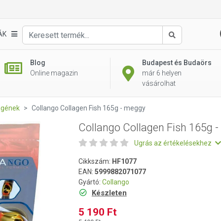
 - meggy
ÁK
Keresés
Blog
Budapest és Budaörs
Online magazin
már 6 helyen
vásárolhat
agének
Collango Collagen Fish 165g - meggy
Collango Collagen Fish 165g 
Ugrás az értékelésekhez
Cikkszám:
HF1077
EAN:
5999882071077
Gyártó:
Collango
Készleten
5 190 Ft