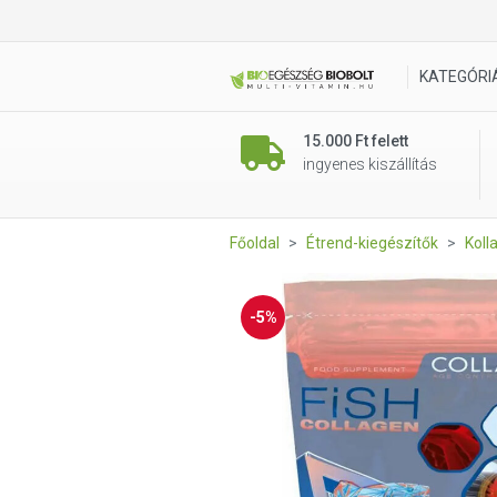
Collango Collagen Fish 165g
KATEGÓRI
15.000 Ft felett
ingyenes kiszállítás
Főoldal
Étrend-kiegészítők
Koll
-5%