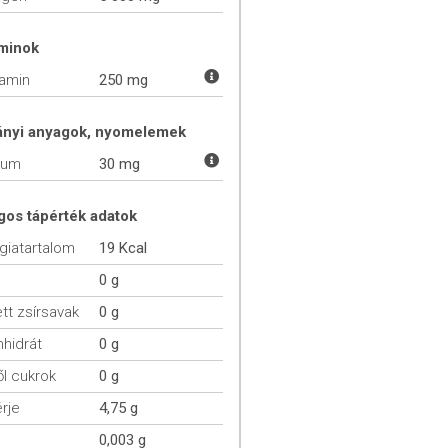
aminok
tamin
250 mg
ányi anyagok, nyomelemek
ium
30 mg
gos tápérték adatok
giatartalom
19 Kcal
0 g
ett zsírsavak
0 g
hidrát
0 g
l cukrok
0 g
rje
4,75 g
0,003 g