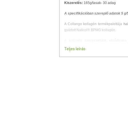
Kiszerelés:
165g/tasak- 30 adag
A specifikációban szereplő adatok 5 g/
A Collango kollagén termékpalettája
ha
gyártott Naticol® BPMG kollagén.
A kollagén
szervezetünk elsődleges
biztosítja
a bőr, a porcok és a csonto
Teljes leírás
kötőszöveteknek,
hajnak, körömnek,
szervezetünk összfehérje tömegének pedi
Az idő előrehaladtával szervezetünk ko
eláll.
Könnyen adagolható a csomagolásban ta
Jellemzői:
I-es típusú hidrolizált Naticol®
5.000mg (5gramm) kollagén/ ad
250mg C-vitamin/adag
Natúr, kékmálna és meggy ízben