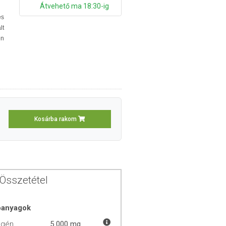
Átvehető ma 18:30-ig
és
lt
én
Kosárba rakom
Összetétel
óanyagok
agén
5 000 mg