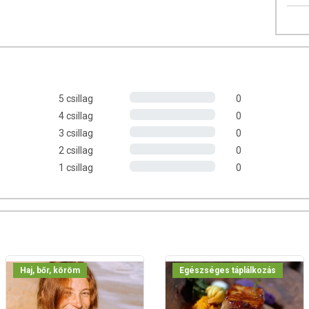
án hideg vízben is víztisztán
 vízben is víztisztán
em-
semleges ízű és szagú
!
5 csillag
0
soknak
4 csillag
0
alapanyagként felhasznált Naticol® kollagénre
mentes
3 csillag
0
2 csillag
0
sban található adagolókanálnak köszönhetően
1 csillag
0
zövete, valamit egy kulcsfontosságú fehérjéje, amely biztosítja a
rugalmasságát. Szerkezeti építőeleme továbbá a kötőszöveteknek,
 ízületi porcoknak. Bőrünk 75%-át, szervezetünk összfehérje
ja. Az idő előrehaladtával szervezetünk kollagén termelődése
 eláll.
Haj, bőr, köröm
Egészséges táplálkozás
IDROLIZÁLT LEGYEN?