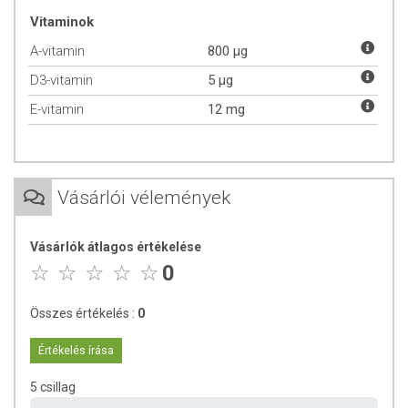
fenntartásához és az immunrendszer normál működéséhez.
Vitaminok
Részt vesz a megfelelő vasanyagcserében. Hozzájárul a bőr
A-vitamin
800 µg
és a látás normál állapotának fenntartásához. Hozzájárul az
immunrendszer normál működéséhez.
D3-vitamin
5 µg
D-vitamin: hozzájárul a kalcium és a foszfor normál
E-vitamin
felszívódásához. Hozzájárul az egészséges csontozat, fogazat
12 mg
és az egészséges izomfunkciók fenntartásához. Hozzájárul az
immunrendszer normál működéséhez.
Ajánlott napi adag:
5 ml (1 mérőkanál, amit a csomag tartalmaz vagy
Vásárlói vélemények
1 teáskanál). A terméket önmagban vagy turmixokba, salátára öntve
ajánljuk fogyasztásra.
Vásárlók átlagos értékelése
ÖSSZETÉTEL
0
Hatóanyag a napi adagban (5 ml):
Összes értékelés :
0
MCT olajok: 4400 mg
Artemisinin: 60 mg
Értékelés írása
E-vitamin: 12 mg
Klorofill: 1 mg
5 csillag
A-vitamin: 800 mcg