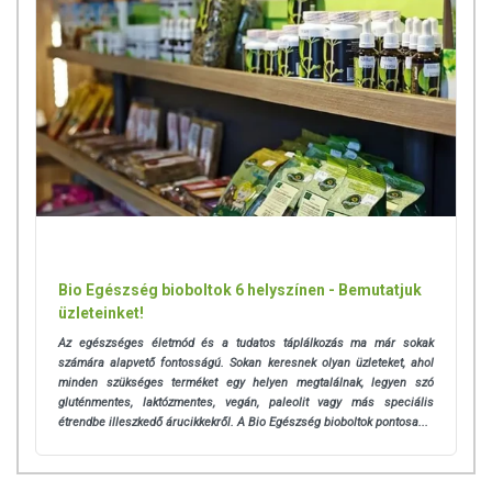
Bio Egészség bioboltok 6 helyszínen - Bemutatjuk
üzleteinket!
Az egészséges életmód és a tudatos táplálkozás ma már sokak
számára alapvető fontosságú. Sokan keresnek olyan üzleteket, ahol
minden szükséges terméket egy helyen megtalálnak, legyen szó
gluténmentes, laktózmentes, vegán, paleolit vagy más speciális
étrendbe illeszkedő árucikkekről. A Bio Egészség bioboltok pontosa...