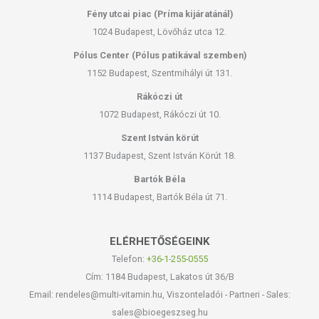
Fény utcai piac (Príma kijáratánál)
1024 Budapest, Lövőház utca 12.
Pólus Center (Pólus patikával szemben)
1152 Budapest, Szentmihályi út 131.
Rákóczi út
1072 Budapest, Rákóczi út 10.
Szent István körút
1137 Budapest, Szent István Körút 18.
Bartók Béla
1114 Budapest, Bartók Béla út 71.
ELÉRHETŐSÉGEINK
Telefon:
+36-1-255-0555
Cím: 1184 Budapest, Lakatos út 36/B
Email: rendeles@multi-vitamin.hu, Viszonteladói - Partneri - Sales:
sales@bioegeszseg.hu