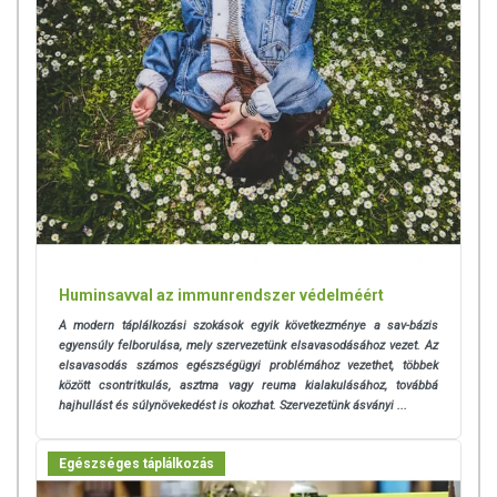
Huminsavval az immunrendszer védelméért
A modern táplálkozási szokások egyik következménye a sav-bázis
egyensúly felborulása, mely szervezetünk elsavasodásához vezet. Az
elsavasodás számos egészségügyi problémához vezethet, többek
között csontritkulás, asztma vagy reuma kialakulásához, továbbá
hajhullást és súlynövekedést is okozhat. Szervezetünk ásványi ...
Egészséges táplálkozás