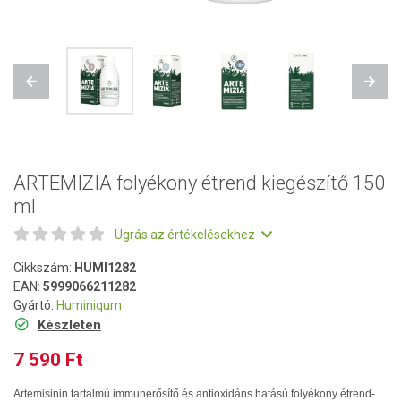
Previous
Next
ARTEMIZIA folyékony étrend kiegészítő 150
ml
Ugrás az értékelésekhez
Cikkszám:
HUMI1282
EAN:
5999066211282
Gyártó:
Huminiqum
Készleten
7 590 Ft
Artemisinin tartalmú immunerősítő és antioxidáns hatású folyékony étrend-