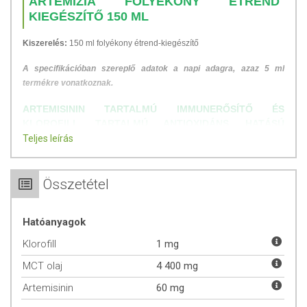
ARTEMIZIA FOLYÉKONY ÉTREND
KIEGÉSZÍTŐ 150 ML
Kiszerelés:
150 ml folyékony étrend-kiegészítő
A specifikációban szereplő adatok a napi adagra, azaz 5 ml
termékre vonatkoznak.
ARTEMISININ TARTALMÚ IMMUNERŐSÍTŐ ÉS
KLOROFILL TARTALMÚ ANTIOXIDÁNS HATÁSÚ
FOLYÉKONY ÉTREND-KIEGÉSZÍTŐ KÉSZÍTMÉNY E-, A-
Teljes leírás
ÉS D-VITAMINOKKAL MCT OLAJBAN.
Az artemisinin az egynyári üröm (Artemisia annua) cserjének a
Összetétel
leveleiből és szirmaiból kivont hatóanyag. Ezt a gyógynövényt a
hagyományos kínai gyógyászatban több ezer éve használják
antivirális és immunerősítő hatás
a miatt.
Hatóanyagok
Klorofill
1 mg
ÉLETTANI HATÁS:
MCT olaj
4 400 mg
E-vitamin: hozzájárul a sejtek oxidatív stresszel szembeni
Artemisinin
60 mg
védelméhez.
A-vitamin: hozzájárul a nyálkahártyák normál állapotának