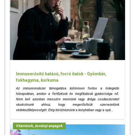
A termék nem helyettesíti a kiegyensúlyozott, vegyes étrendet és az
egészséges életmódot!
A termék nem gyógyít betegségeket! A termék nem az orvosi kezelés
helyettesítésére alkalmas! Betegség esetén használatát beszélje meg
kezelőorvosával. Az ajánlott napi fogyasztási mennyiséget ne lépje túl!
Ne szedje a készítményt, ha az összetevők bármelyikére érzékeny
vagy allergiás! Kisgyermektől elzárva tartandó!
Immunerősítő hatású, forró italok - Gyömbér,
fokhagyma, kurkuma
Az immunrendszer támogatása különösen fontos a hidegebb
hónapokban, amikor a fertőzések és megfázások gyakorisága nő.
Nem kell azonban messzire mennünk vagy drága csodaszereket
vásárolnunk ahhoz, hogy megerősítsük szervezetünk
védekezőképességét. Elég körülnéznünk a konyhában vagy a spá...
Vitaminok, ásványi anyagok