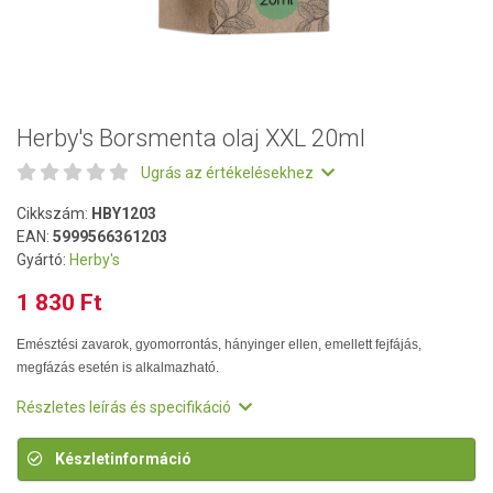
Herby's Borsmenta olaj XXL 20ml
Ugrás az értékelésekhez
Cikkszám:
HBY1203
EAN:
5999566361203
Gyártó:
Herby's
1 830 Ft
Emésztési zavarok, gyomorrontás, hányinger ellen, emellett fejfájás,
megfázás esetén is alkalmazható.
Részletes leírás és specifikáció
Készletinformáció