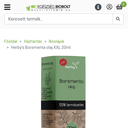
0
Kere
Főoldal
Háztartás
Illóolajok
Herby's Borsmenta olaj XXL 20ml