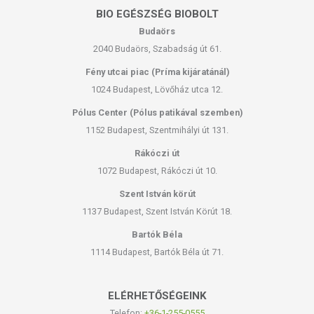
BIO EGÉSZSÉG BIOBOLT
Minőségét megőrzi:
Lásd a csomagoláson feltüntetett időpontig.
Budaörs
2040 Budaörs, Szabadság út 61.
Tárolás:
Szobahőmérsékleten, napfénytől védett helyen.
Fény utcai piac (Príma kijáratánál)
1024 Budapest, Lövőház utca 12.
A termék belső fogyasztásra nem alkalmas. A termék nem gyógyít
betegségeket. A termék nem az orvosi kezelés helyettesítésére
Pólus Center (Pólus patikával szemben)
alkalmas. Betegség esetén használatát beszélje
1152 Budapest, Szentmihályi út 131.
meg kezelőorvosával! Kerülni kell a szembejutást. Az ajánlott napi
alkalmazási mennyiséget ne lépje túl! Ne használja irritált vagy sérült
Rákóczi út
bőrfelületen! Ne használja a készítményt, ha az összetevők
1072 Budapest, Rákóczi út 10.
bármelyikére érzékeny vagy allergiás! Ha kiütés jelentkezik,
Szent István körút
függessze fel a használatát! Gyermekektől elzárva tartandó.
1137 Budapest, Szent István Körút 18.
Bartók Béla
1114 Budapest, Bartók Béla út 71.
ELÉRHETŐSÉGEINK
Telefon:
+36-1-255-0555