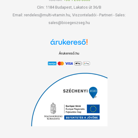
Cím: 1184 Budapest, Lakatos út 36/B
Email: rendeles@multi-vitamin.hu, Viszonteladói - Partneri - Sales:
sales@bioegeszseg.hu
Árukereső.hu