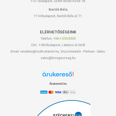
1137 Budapest, Szent István Körút 18.
Bartók Béla
1114 Budapest, Bartók Béla út 71.
ELÉRHETŐSÉGEINK
Telefon:
+36-1-255-0555
Cím: 1184 Budapest, Lakatos út 36/B
Email: rendeles@multi-vitamin.hu, Viszonteladói - Partneri - Sales:
sales@bioegeszseg.hu
Árukereső.hu