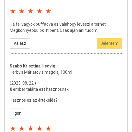
sportsérülések esetén is elősegítheti a tünetek enyhülését és a bőr
regenerálódását. Ha a hidegtől, vagy a náthától érzékennyé vált a
bőröd, kend be egy csöppnyi máriatövismag olajjal, ettől gyorsabban
regenerálódhat az érintett terület. Bátran kend a szádra is, csak
Ha fel vagyok puffadva ez valahogy leveszi a terhet.
előnyödre válik, ha picikét lenyelnél belőle. Pár csepp máriatövismag
Megkönnyebbülök itt bent. Csak ajánlani tudom.
olaj kúraszerű használatától a száraz, érdes könyök (vagy sarok) is
puhább, rugalmasabb és kellemesebb tapintásúvá válhat.
Válasz
Jelentem
Ekcéma:
Népi megfigyelések alapján a máriatövismag olajjal történő
bőrápolással, ekcéma esetén is javulhatnak a tünetek. Ezért ezeknél a
problémáknál is bátran alkalmazhatod. A még optimálisabb hatás
Szabó Krisztina Hedvig
eléréséhez más magolajokkal is keverheted (pl.: bio argán olaj, bio
Herby's Máriatövis magolaj 100ml
mandula olaj, bio kendermag olaj, csipkebogyómag olaj, dióolaj).
(2023. 08. 22.)
Körömápolás:
A máriatövismag olaj a gyenge, berepedezett és
0
ember találta ezt hasznosnak
igénybe vett körmök ápolására is kitűnő lehet. Mivel hidratálhatja és
regenerálhatja a bőrt is, ezért azt javasoljuk, hogy kend be vele a
Hasznos ez az értékelés?
kézfejed, majd alaposan masszírozd be a körmeidet és azok
környékét is. A máriatövismag olajtól finoman ápolttá és kellemes
Igen
tapintásúvá válhatnak a kezeid és a körmeid is.
Hajápolás:
Hajpakolás készítése: máriatövismag olajjal kend be- és