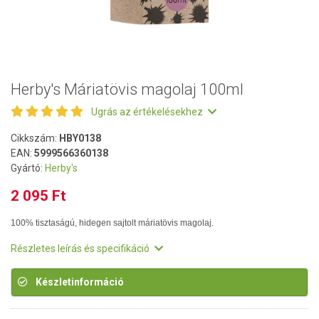
Herby's Máriatövis magolaj 100ml
Ugrás az értékelésekhez
Cikkszám:
HBY0138
EAN:
5999566360138
Gyártó:
Herby's
2 095 Ft
100% tisztaságú, hidegen sajtolt máriatövis magolaj.
Részletes leírás és specifikáció
Készletinformáció