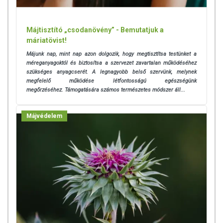
Májtisztító „csodanövény” - Bemutatjuk a
máriatövist!
Májunk nap, mint nap azon dolgozik, hogy megtisztítsa testünket a
méreganyagoktól és biztosítsa a szervezet zavartalan működéséhez
szükséges anyagcserét. A legnagyobb belső szervünk, melynek
megfelelő működése létfontosságú egészségünk
megőrzéséhez.
Támogatására számos természetes módszer áll...
Májvédelem