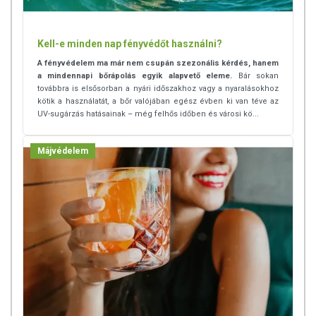
Figyelmeztetés:
Az ajánlott napi adagot ne lépje túl! Gyerekektől
elzárva tartandó! Tárolása fénytől védett, száraz, hűvös helyen és zárt
Kell-e minden nap fényvédőt használni?
kupakkal javasolt.
A fényvédelem ma már nem csupán szezonális kérdés, hanem
a mindennapi bőrápolás egyik alapvető eleme.
Bár sokan
ÖSSZETEVŐK
továbbra is elsősorban a nyári időszakhoz vagy a nyaralásokhoz
kötik a használatát, a bőr valójában egész évben ki van téve az
máriatövis magolaj
UV-sugárzás hatásainak – még felhős időben és városi kö...
Zellert, mustármagot, diót, szezámmagot és mandulát felhasználó
üzemben készült.
Májvédelem
TOVÁBBI TUDNIVALÓK A TERMÉKRŐL:
Tárolás:
Hűvös, fénytől védett helyen, zárt kupakkal. Hűtőben tárolva
az olaj zavarossá válhat, de ez nincs hatással a termék minőségére.
Forgalmazza:
Farkas Péter e. v., Pécs
Származási hely:
EU