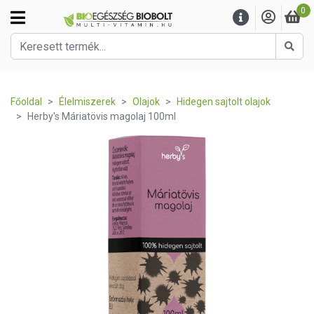
0
Kere
Főoldal
Élelmiszerek
Olajok
Hidegen sajtolt olajok
Herby's Máriatövis magolaj 100ml