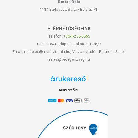
Bartók Béla
1114 Budapest, Bartók Béla út 71.
ELÉRHETŐSÉGEINK
Telefon:
+36-1-255-0555
Cím: 1184 Budapest, Lakatos út 36/B
Email: rendeles@multi-vitamin.hu, Viszonteladói - Partneri - Sales:
sales@bioegeszseg.hu
Árukereső.hu