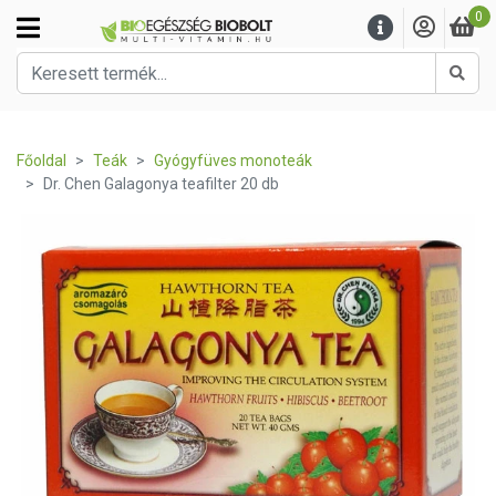
0
Kere
Főoldal
Teák
Gyógyfüves monoteák
Dr. Chen Galagonya teafilter 20 db