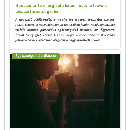
Hosszantartó energizáló hatás: matcha teával a
tavaszi fáradtság ellen
A népszerű zöldtea-fajta, a matcha tea a japán teakultúra szerves
részét képezi. A nagy becsben tartott, értékes hatóanyagokban gazdag
teaféle számos potenciális egészségvédő hatással bír. Egyszerre
frissít és nyugtat, éberré tesz és segíti a koncentrációt. Sokoldalú
jótékony hatása miatt már világszerte nagy érdeklődés övezi.
Egészséges táplálkozás