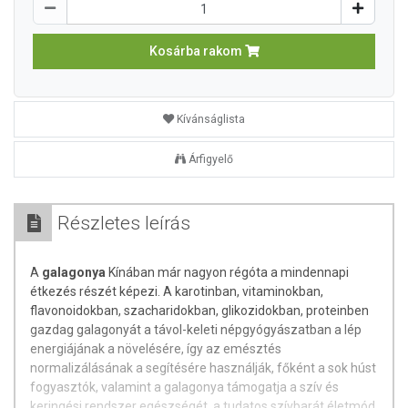
Kosárba rakom
Kívánságlista
Árfigyelő
Részletes leírás
A
galagonya
Kínában már nagyon régóta a mindennapi
étkezés részét képezi. A karotinban, vitaminokban,
flavonoidokban, szacharidokban, glikozidokban, proteinben
gazdag galagonyát a távol-keleti népgyógyászatban a lép
energiájának a növelésére, így az emésztés
normalizálásának a segítésére használják, főként a sok húst
fogyasztók, valamint a galagonya támogatja a szív és
keringési rendszer egészségét, a tudatos szívbarát életmód