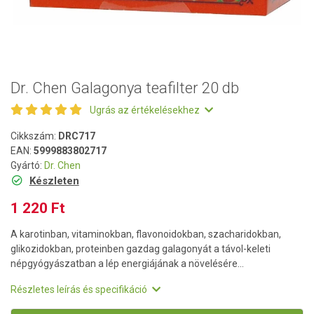
Dr. Chen Galagonya teafilter 20 db
Ugrás az értékelésekhez
Cikkszám:
DRC717
EAN:
5999883802717
Gyártó:
Dr. Chen
Készleten
1 220 Ft
A karotinban, vitaminokban, flavonoidokban, szacharidokban,
glikozidokban, proteinben gazdag galagonyát a távol-keleti
népgyógyászatban a lép energiájának a növelésére...
Részletes leírás és specifikáció