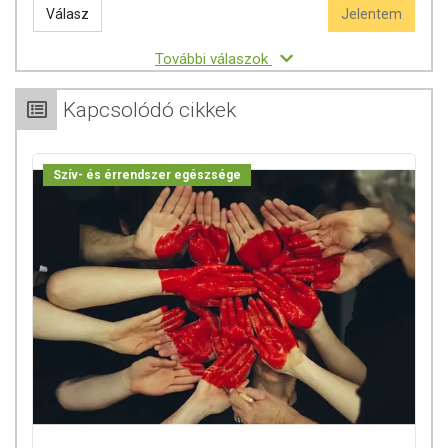
Válasz
Jelentem
További válaszok
Kapcsolódó cikkek
Szív- és érrendszer egészsége