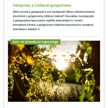
Galagonya, a szívbarát gyógynövény
Miért nevezik a galagonyát a szív barátjának? Milyen alkotóelemeknek
köszönheti a gyógynövény jótékony hatását? Írásunkban összegezzük
a galagonyával kapcsolatos legfőbb tudnivalókat és röviden
bemutatunk néhány, a gyógynövény hatásmechanizmusára vonatkozó
tudományos kutatást is.
Szív- és érrendszer egészsége