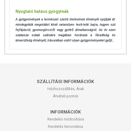
Nyugtató hatású gyógyteák
A gyógynövények a természet szelíd ölelésének élményét nyújtják át:
mindegyikük megoldást kínál valamilyen testi-lelki bajra, legyen szó
fejfájásról, gyomorgörcsről vagy gyötrő álmatlanságról. Az év ezen
szakasza sokak számára magában hordozza a fáradtság és
kimerültség élményét, írásunkban ezért olyan gyógynövényeket gyűjt...
SZÁLLÍTÁSI INFORMÁCIÓK
Házhozszállítás, Árak
Átvételi pontok
INFORMÁCIÓK
Rendelés módosítása
Rendelés lemondása