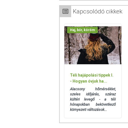
A termék nem gyógyít betegségek
alkalmas! Betegség esetén haszná
Kapcsolódó cikkek
fogyasztási mennyiséget ne lépje tú
érzékeny vagy allergiás! Kisgyermektő
Haj, bőr, köröm
Téli hajápolási tippek I.
- Hogyan óvjuk ha...
Alacsony hőmérséklet,
szeles időjárás, száraz
kültéri levegő - a téli
hónapokban bekövetkező
környezeti változások...