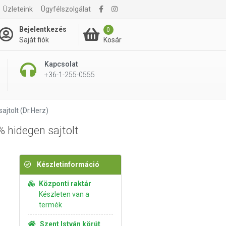
Üzleteink
Ügyfélszolgálat
3 895 Ft
Kosárba rakom
Bejelentkezés
0
Kosár
Saját fiók
Kapcsolat
+36-1-255-0555
jtolt (Dr.Herz)
 hidegen sajtolt
Készletinformáció
Központi raktár
Készleten van a
termék
Szent István körút