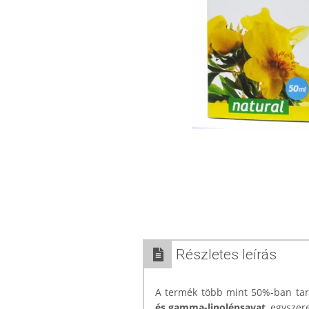
Részletes leírás
A termék több mint 50%-ban tart
és gamma-linolénsavat
, egyszer