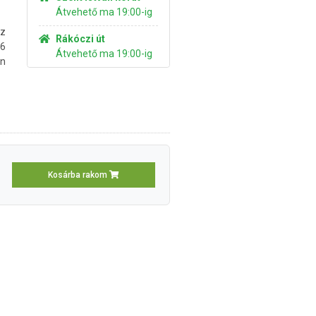
Átvehető ma 19:00-ig
z
Rákóczi út
-6
Átvehető ma 19:00-ig
en
Kosárba rakom