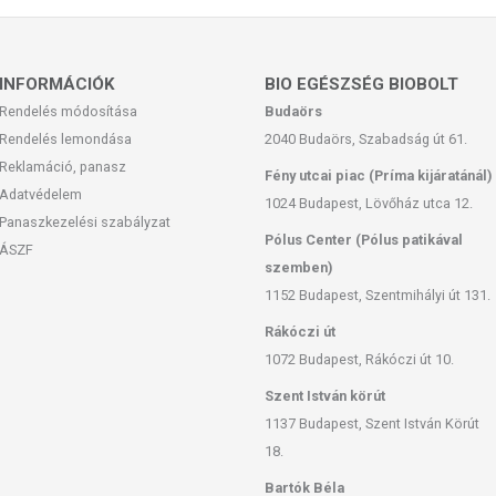
INFORMÁCIÓK
BIO EGÉSZSÉG BIOBOLT
Rendelés módosítása
Budaörs
Rendelés lemondása
2040 Budaörs, Szabadság út 61.
Reklamáció, panasz
Fény utcai piac (Príma kijáratánál)
Adatvédelem
1024 Budapest, Lövőház utca 12.
Panaszkezelési szabályzat
Pólus Center (Pólus patikával
ÁSZF
szemben)
1152 Budapest, Szentmihályi út 131.
Rákóczi út
1072 Budapest, Rákóczi út 10.
Szent István körút
1137 Budapest, Szent István Körút
18.
Bartók Béla