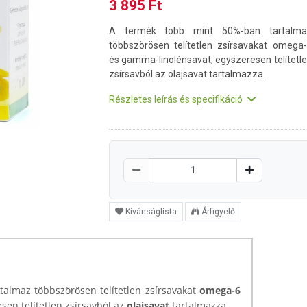
3 895 Ft
A termék több mint 50%-ban tartalma
többszörösen telítetlen zsírsavakat omega
és gamma-linolénsavat, egyszeresen telítetl
zsírsavból az olajsavat tartalmazza.
Részletes leírás és specifikáció
Kívánságlista
Árfigyelő
almaz többszörösen telítetlen zsírsavakat
omega-6
esen telítetlen zsírsavból az
olajsavat
tartalmazza.