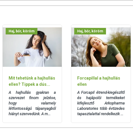
et! A termék nem az orvosi kezelés helyettesítésére
latát beszélje meg kezelőorvosával. Az ajánlott napi
l! Ne szedje a készítményt, ha az összetevők bármelyikére
l elzárva tartandó!
Haj, bőr, köröm
Haj, bőr, köröm
Mit tehetünk a hajhullás
Forcapillal a hajhullás
ellen? Tippek a dús...
ellen
A hajhullás gyakran a
A Forcapil étrend-kiegészítő
szervezet finom jelzése,
és hajápolói termékeket
hogy valamely
kifejlesztő Arkopharma
létfontosságú tápanyagból
Laboratories több évtizedes
hiányt szenvedünk. A m...
tapasztalattal rendelkezik ...