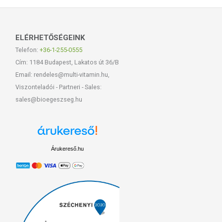
ELÉRHETŐSÉGEINK
Telefon:
+36-1-255-0555
Cím: 1184 Budapest, Lakatos út 36/B
Email: rendeles@multi-vitamin.hu,
Viszonteladói - Partneri - Sales:
sales@bioegeszseg.hu
Árukereső.hu