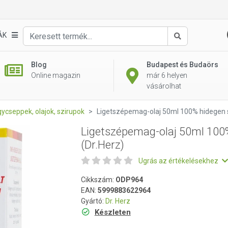
 hidegen sajtolt (Dr.Herz)
ÁK
Keresés
Blog
Budapest és Budaörs
Online magazin
már 6 helyen
vásárolhat
ycseppek, olajok, szirupok
Ligetszépemag-olaj 50ml 100% hidegen sa
Ligetszépemag-olaj 50ml 100%
(Dr.Herz)
Ugrás az értékelésekhez
Cikkszám:
ODP964
EAN:
5999883622964
Gyártó:
Dr. Herz
Készleten