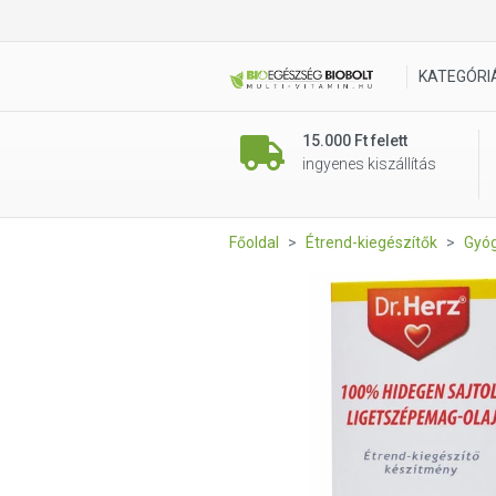
Ligetszépemag-olaj 50ml 100%
KATEGÓRI
15.000 Ft felett
ingyenes kiszállítás
Főoldal
Étrend-kiegészítők
Gyóg