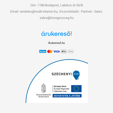
Cím: 1184 Budapest, Lakatos út 36/B
Email: rendeles@multi-vitamin.hu, Viszonteladói - Partneri - Sales:
sales@bioegeszseg.hu
Árukereső.hu