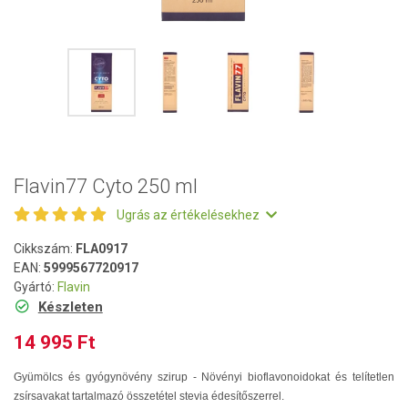
Flavin77 Cyto 250 ml
Ugrás az értékelésekhez
Cikkszám:
FLA0917
EAN:
5999567720917
Gyártó:
Flavin
Készleten
14 995 Ft
Gyümölcs és gyógynövény szirup - Növényi bioflavonoidokat és telítetlen
zsírsavakat tartalmazó összetétel stevia édesítőszerrel.