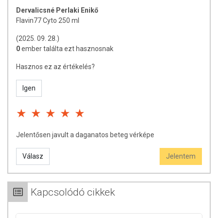
(Steviol-glikozid), meggyszár őrlemény, búzacsíra szárítmány,
Dervalicsné Perlaki Enikő
brokkolicsíra szárítmány, lucernacsíra szárítmány, EGCG, Kamilla virág
Flavin77 Cyto 250 ml
kivonat (Apigenin), Máriatövis kivonat (Sylimarin), Polygonum
cuspidatum gyökér (Resveratrol).
(2025. 09. 28.)
0
ember találta ezt hasznosnak
TOVÁBBI TUDNIVALÓK
Hasznos ez az értékelés?
Nettó térfogat:
250 ml
Igen
Minőségét megőrzi: Lásd a csomagoláson feltüntetett időpontot.
Tárolás: 10-20°C között, felbontás után csak hűtőben. Kérjük, ne igyon
bele, külön pohárba töltse ki az elfogyasztani kívánt mennyiséget.
Tartósítószert nem tartalmaz, ezért a szájban található emésztést
Jelentősen javult a daganatos beteg vérképe
segítő anyagoktól erjedés kezdődhet az üvegben. Kisgyermek elől
elzárva tartandó. Fogyasztás előtt felrázandó!
Válasz
Jelentem
Forgalmazza:
Slimbios Kft.
Kapcsolódó cikkek
Az oldalunkon lévő adatokat folyamatosan frissítjük, törekszünk arra,
hogy naprakészek legyenek. Szeretnénk felhívni azonban a figyelmet,
hogy ennek ellenére a webshopon szereplő adatok (beleértve a