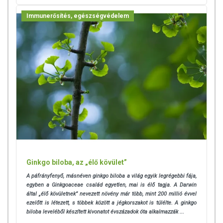
Immunerősítés, egészségvédelem
Ginkgo biloba, az „élő kövület”
A páfrányfenyő, másnéven ginkgo biloba a világ egyik legrégebbi fája,
egyben a Ginkgoaceae család egyetlen, mai is élő tagja. A Darwin
által „élő kövületnek” nevezett növény már több, mint 200 millió évvel
ezelőtt is létezett, s többek között a jégkorszakot is túlélte.
A ginkgo
biloba leveléből készített kivonatot évszázadok óta alkalmazzák ...