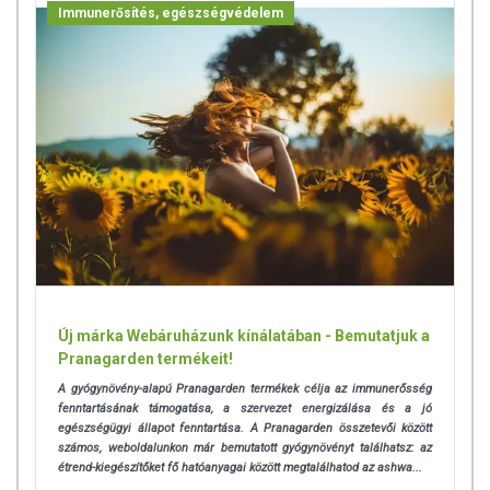
Immunerősítés, egészségvédelem
termékfotókat, tápérték-, összetétel-, és allergén információkat is) csak
tájékoztató jellegűek, a tényleges értékek eltérhetnek az élelmiszerek
természetéből adódóan. A friss, aktuális információkat a termékek
csomagolásán találják meg.
A termék nem helyettesíti a kiegyensúlyozott, vegyes étrendet és az
egészséges életmódot! A termék nem gyógyít betegségeket! A termék
nem az orvosi kezelés helyettesítésére alkalmas! Betegség esetén
használatát beszélje meg kezelőorvosával. Az ajánlott napi
fogyasztási mennyiséget ne lépje túl! Ne szedje a készítményt, ha az
összetevők bármelyikére érzékeny vagy allergiás! Kisgyermektől
elzárva tartandó!
Az étrend-kiegészítők az érvényben levő európai uniós szabályozás
Új márka Webáruházunk kínálatában - Bemutatjuk a
szerint élelmiszereknek minősülnek, amelyek a hagyományos étrend
Pranagarden termékeit!
kiegészítését szolgálják, és koncentrált formában tartalmaznak
A gyógynövény-alapú Pranagarden termékek célja az immunerősség
tápanyagokat. Bár az étrend-kiegészítők kedvező élettani
fenntartásának támogatása, a szervezet energizálása és a jó
hatással rendelkezhetnek, amely egyénenként eltérő lehet, jelölésük,
egészségügyi állapot fenntartása. A Pranagarden összetevői között
megjelenítésük, és reklámozásuk során nem engedélyezett a
számos, weboldalunkon már bemutatott gyógynövényt találhatsz: az
készítményeknek betegséget megelőző vagy gyógyító
étrend-kiegészítőket fő hatóanyagai között megtalálhatod az ashwa...
hatást tulajdonítani.