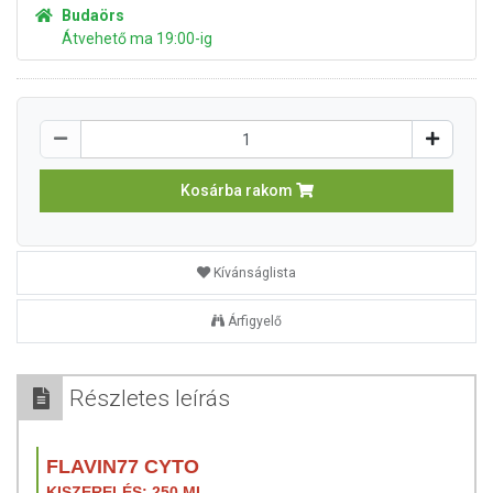
Budaörs
Átvehető ma 19:00-ig
Kosárba rakom
Kívánságlista
Árfigyelő
Részletes leírás
FLAVIN77 CYTO
KISZERELÉS: 250 ML