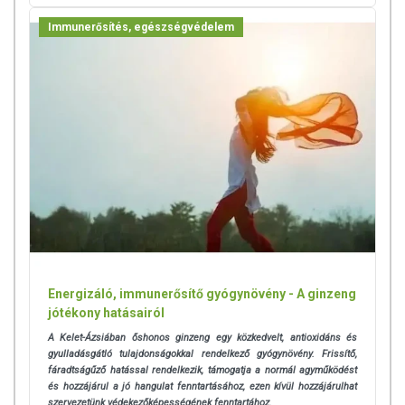
Immunerősítés, egészségvédelem
Energizáló, immunerősítő gyógynövény - A ginzeng
jótékony hatásairól
A Kelet-Ázsiában őshonos ginzeng egy közkedvelt, antioxidáns és
gyulladásgátló tulajdonságokkal rendelkező gyógynövény. Frissítő,
fáradtságűző hatással rendelkezik, támogatja a normál agyműködést
és hozzájárul a jó hangulat fenntartásához, ezen kívül hozzájárulhat
szervezetünk védekezőképességének fenntartához.