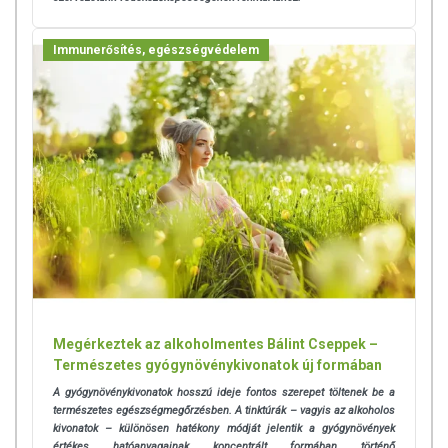
Immunerősítés, egészségvédelem
Megérkeztek az alkoholmentes Bálint Cseppek –
Természetes gyógynövénykivonatok új formában
A gyógynövénykivonatok hosszú ideje fontos szerepet töltenek be a
természetes egészségmegőrzésben. A tinktúrák – vagyis az alkoholos
kivonatok – különösen hatékony módját jelentik a gyógynövények
értékes hatóanyagainak koncentrált formában történő