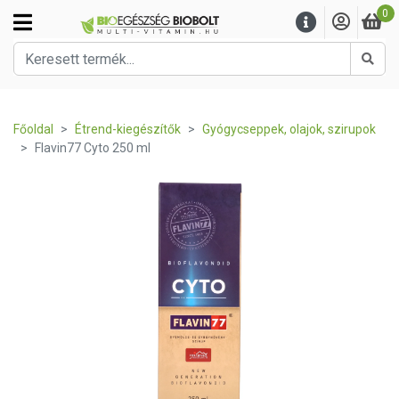
0
Kere
Főoldal
Étrend-kiegészítők
Gyógycseppek, olajok, szirupok
Flavin77 Cyto 250 ml