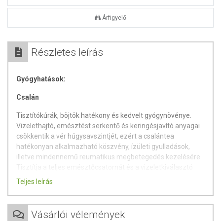
Árfigyelő
Részletes leírás
Gyógyhatások:
Csalán
Tisztítókúrák, böjtök hatékony és kedvelt gyógynövénye.
Vizelethajtó, emésztést serkentő és keringésjavító anyagai
csökkentik a vér húgysavszintjét, ezért a csalántea
hatékonyan alkalmazható köszvény, ízületi gyulladások,
illetve mindennemű reumatikus megbetegedés kezelésére.
Tisztítja a teljes emésztőcsatornát és a vizeletkiválasztó
rendszert, s fokozza a szervezet védekező erejét. A vese és
Teljes leírás
hólyagkő képződésre hajlamosaknak érdemes
rendszeresen csalánteát fogyasztaniuk. Vértisztító
hatásának köszönhetően enyhítheti az allergiás tüneteket,
Vásárlói vélemények
így az ekcémát, szénanáthát, asztmát és a csalánkiütést.