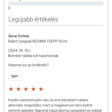
Stimulálja a hasnyál-mirigy működését, ezáltal az inzulint
0
termelő béta-sejteket, így csökkenthető a vér cukorszintje.
Legújabb értékelés
Jótékony hatásai:
-Hatékony vesetisztító, vizelethajtó, epehajtó,
étvágygerjesztő. A népi gyógyászatban emésztést
serkentőként használták, keserűanyag tartalma miatt
Garai Szilvia
görcsoldó és megnyugtatja a gyomor nyálkahártyáját.
Bálint Cseppek INZUMIX CSEPP 50 ml
-Hurutos megbetegedésekben és magas vérnyomás
ellenszereként alkalmazható.
(2024. 06. 30.)
-Kellemes ízű fűszernövény, mely gyakran megtalálható
0
ember találta ezt hasznosnak
parfümök, likőrök összetevőjeként is.
Hasznos ez az értékelés?
-Teájában is hordozza gyógyító tulajdonságait.
-Vizelethajtó és féregűző.
Igen
-A-vitamint, kalciumot, vasat és niacint tartalmaz.
-Csökkenti a vércukorszintet.
Babhéj (fehér héjú bab)
Cukorbetegség esetén vércukorszint csökkentő és
Inzulin rezisztenciám van, és erre kerestem valami
fogyasztó, a cukorbetegség tüneteinek csökkentése,
alternatív megoldást, mert a magánorvos nem tudott
vesebetegségek, vesekőképződés megelőzése,
semmit ajánlani. Naponta használoma cseppeket és sokkal