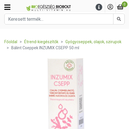
0
Kere
Főoldal
Étrend-kiegészítők
Gyógycseppek, olajok, szirupok
Bálint Cseppek INZUMIX CSEPP 50 ml