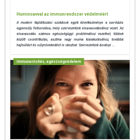
Huminsavval az immunrendszer védelméért
A modern táplálkozási szokások egyik következménye a sav-bázis
egyensúly felborulása, mely szervezetünk elsavasodásához vezet. Az
elsavasodás számos egészségügyi problémához vezethet, többek
között csontritkulás, asztma vagy reuma kialakulásához, továbbá
hajhullást és súlynövekedést is okozhat. Szervezetünk ásványi ...
Immunerősítés, egészségvédelem