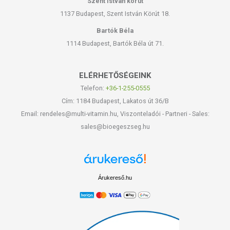
Szent István körút
1137 Budapest, Szent István Körút 18.
Bartók Béla
1114 Budapest, Bartók Béla út 71.
ELÉRHETŐSÉGEINK
Telefon:
+36-1-255-0555
Cím: 1184 Budapest, Lakatos út 36/B
Email: rendeles@multi-vitamin.hu, Viszonteladói - Partneri - Sales:
sales@bioegeszseg.hu
Árukereső.hu