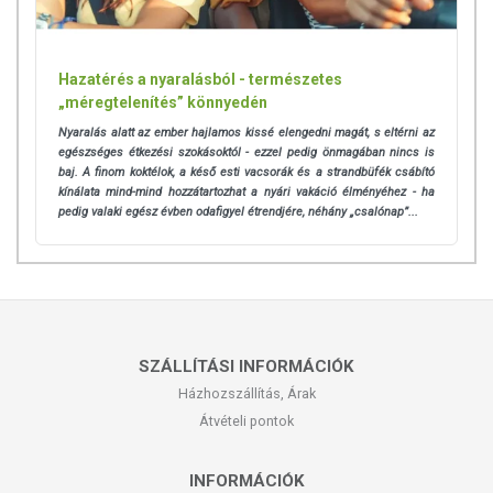
Hazatérés a nyaralásból - természetes
„méregtelenítés” könnyedén
Nyaralás alatt az ember hajlamos kissé elengedni magát, s eltérni az
egészséges étkezési szokásoktól - ezzel pedig önmagában nincs is
baj. A finom koktélok, a késő esti vacsorák és a strandbüfék csábító
kínálata mind-mind hozzátartozhat a nyári vakáció élményéhez - ha
pedig valaki egész évben odafigyel étrendjére, néhány „csalónap”...
SZÁLLÍTÁSI INFORMÁCIÓK
Házhozszállítás, Árak
Átvételi pontok
INFORMÁCIÓK