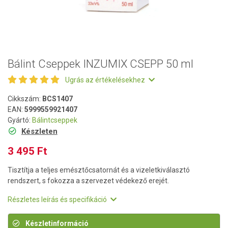
Bálint Cseppek INZUMIX CSEPP 50 ml
Ugrás az értékelésekhez
Cikkszám:
BCS1407
EAN:
5999559921407
Gyártó:
Bálintcseppek
Készleten
3 495 Ft
Tisztítja a teljes emésztőcsatornát és a vizeletkiválasztó
rendszert, s fokozza a szervezet védekező erejét.
Részletes leírás és specifikáció
Készletinformáció