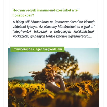
Hogyan védjük immunrendszerünket a téli
hónapokban?
A hideg téli hónapokban az immunrendszerünk kiemelt
védelmet igényel. Az alacsony hőmérséklet és a gyakori
hidegfrontok fokozzák a betegségek kialakulásának
kockázatát, így nagyon fontos különös figyelmet fordí...
Immunerősítés, egészségvédelem