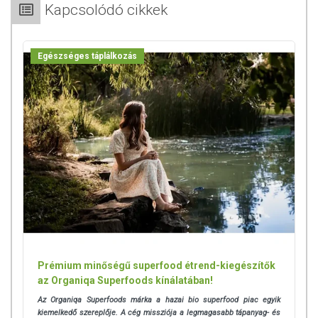
Kapcsolódó cikkek
A termék nem helyettesíti a kiegyensúlyozott, vegyes étrendet és az
egészséges életmódot! A termék nem gyógyít betegségeket! A termék
nem az orvosi kezelés helyettesítésére alkalmas! Betegség esetén
Egészséges táplálkozás
használatát beszélje meg kezelőorvosával. Az ajánlott napi
fogyasztási mennyiséget ne lépje túl! Ne szedje a készítményt, ha az
összetevők bármelyikére érzékeny vagy allergiás! Kisgyermektől
elzárva tartandó!
Prémium minőségű superfood étrend-kiegészítők
az Organiqa Superfoods kínálatában!
Az Organiqa Superfoods márka a hazai bio superfood piac egyik
kiemelkedő szereplője. A cég missziója a legmagasabb tápanyag- és