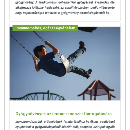
gyógynövény. A tradicionális dél-amerikai gyógyászat évezredek óta
alkalmazza jótékony hatásaiért, az elmúlt évtizedben pedig világszerte
nagy népszerűségre tett szert a gyógynövény étrend-kiegészítők ke...
Immunerősítés, egészségvédelem
Gyógynövények az immunrendszer támogatására
Immunrendszerünk erősségének fenntartásához hatékony segítséget
nyújthatnak a gyógynövényekből készült teák, cseppek, szirupok egyéb