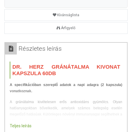
Kívánságlista
Árfigyelő
Részletes leírás
DR. HERZ GRÁNÁTALMA KIVONAT
KAPSZULA 60DB
A specifikációban szereplő adatok a napi adagra (2 kapszula)
vonatkoznak.
A gránátalma kivételesen erős antioxidáns gyümölcs. Olyan
hatóanyagokban bővelkedik, amelyek számos betegség esetén
megelőző hatásúak. Különleges növényi immunanyagai segíthetnek a
szív- és a keringési rendszer problémáinál, segít szabályozni a
Teljes leírás
hormonháztartást, és megszépítik a bőrt.