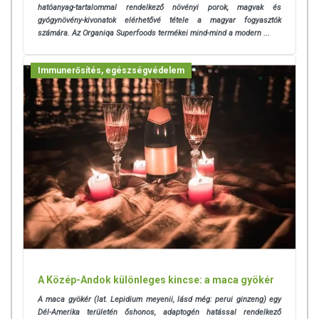
hatóanyag-tartalommal rendelkező növényi porok, magvak és
gyógynövény-kivonatok elérhetővé tétele a magyar fogyasztók
számára. Az Organiqa Superfoods termékei mind-mind a modern ...
Immunerősítés, egészségvédelem
A Közép-Andok különleges kincse: a maca gyökér
A maca gyökér (lat. Lepidium meyenii, lásd még: perui ginzeng) egy
Dél-Amerika területén őshonos, adaptogén hatással rendelkező