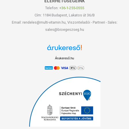
ELÉRHETŐSÉGEINK
Telefon:
+36-1-255-0555
Cím: 1184 Budapest, Lakatos út 36/B
Email: rendeles@multi-vitamin.hu, Viszonteladói - Partneri - Sales:
sales@bioegeszseg.hu
Árukereső.hu