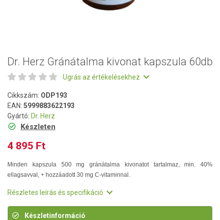
Dr. Herz Gránátalma kivonat kapszula 60db
Ugrás az értékelésekhez
Cikkszám:
ODP193
EAN:
5999883622193
Gyártó:
Dr. Herz
Készleten
4 895 Ft
Minden kapszula 500 mg gránátalma kivonatot tartalmaz, min. 40%
ellagsavval, + hozzáadott 30 mg C-vitaminnal.
Részletes leírás és specifikáció
Készletinformáció