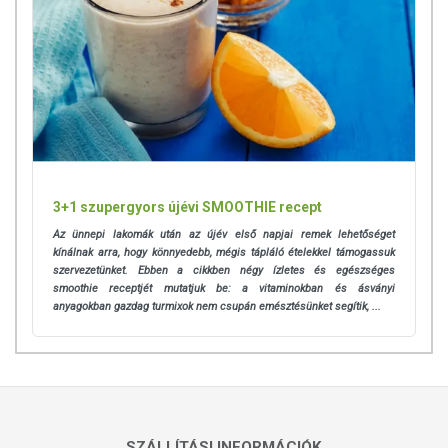
3+1 szupergyors újévi SMOOTHIE recept
Az ünnepi lakomák után az újév első napjai remek lehetőséget
kínálnak arra, hogy könnyedebb, mégis tápláló ételekkel támogassuk
szervezetünket. Ebben a cikkben négy ízletes és egészséges
smoothie receptjét mutatjuk be: a vitaminokban és ásványi
anyagokban gazdag turmixok nem csupán emésztésünket segítik, ...
SZÁLLÍTÁSI INFORMÁCIÓK