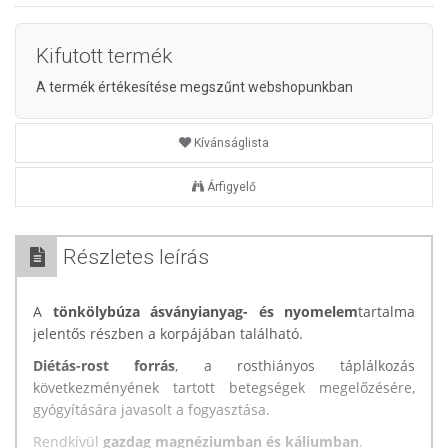
Kifutott termék
A termék értékesítése megszűnt webshopunkban
Kívánságlista
Árfigyelő
Részletes leírás
A
tönkölybúza
ásványianyag- és nyomelem
tartalma
jelentős részben a korpájában található.
Diétás-rost forrás
, a rosthiányos táplálkozás
következményének tartott betegségek megelőzésére,
gyógyítására javasolt a fogyasztása.
Rendkívül
gazdag magnéziumban és káliumban
.