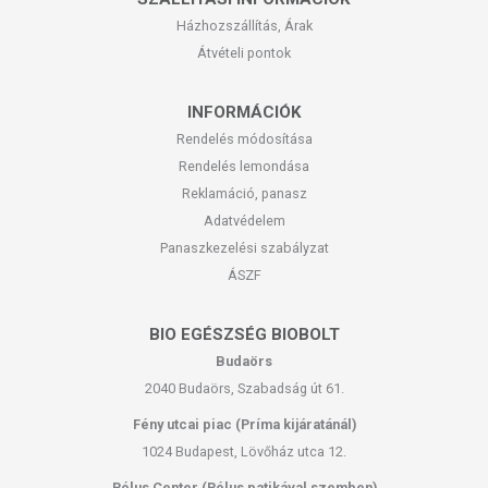
Házhozszállítás, Árak
Átvételi pontok
INFORMÁCIÓK
Rendelés módosítása
Rendelés lemondása
Reklamáció, panasz
Adatvédelem
Panaszkezelési szabályzat
ÁSZF
BIO EGÉSZSÉG BIOBOLT
Budaörs
2040 Budaörs, Szabadság út 61.
Fény utcai piac (Príma kijáratánál)
1024 Budapest, Lövőház utca 12.
Pólus Center (Pólus patikával szemben)