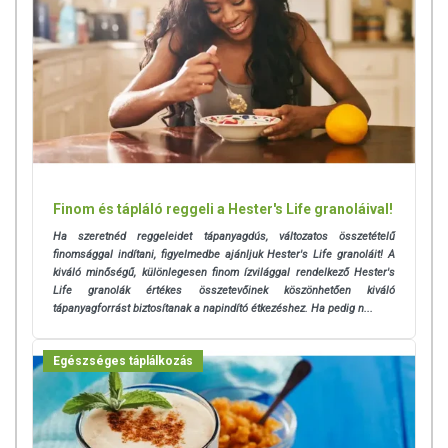
Finom és tápláló reggeli a Hester's Life granoláival!
Ha szeretnéd reggeleidet tápanyagdús, változatos összetételű
finomsággal indítani, figyelmedbe ajánljuk Hester's Life granoláit! A
kiváló minőségű, különlegesen finom ízvilággal rendelkező Hester's
Life granolák értékes összetevőinek köszönhetően kiváló
tápanyagforrást biztosítanak a napindító étkezéshez. Ha pedig n...
Egészséges táplálkozás