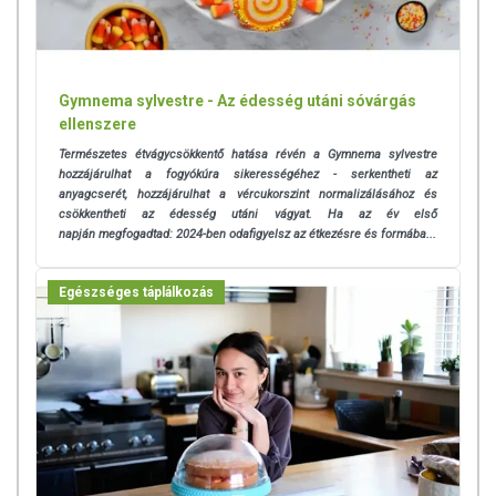
Gymnema sylvestre - Az édesség utáni sóvárgás
ellenszere
Természetes étvágycsökkentő hatása révén a Gymnema sylvestre
hozzájárulhat a fogyókúra sikerességéhez - serkentheti az
anyagcserét, hozzájárulhat a vércukorszint normalizálásához és
csökkentheti az édesség utáni vágyat. Ha az év első
napján
megfogadtad: 2024-ben odafigyelsz az étkezésre és formába...
Egészséges táplálkozás