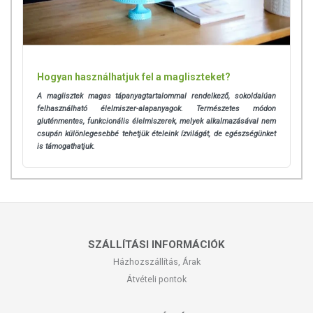
Hogyan használhatjuk fel a magliszteket?
A maglisztek magas tápanyagtartalommal rendelkező, sokoldalúan
felhasználható élelmiszer-alapanyagok. Természetes módon
gluténmentes, funkcionális élelmiszerek, melyek alkalmazásával nem
csupán különlegesebbé tehetjük ételeink ízvilágát, de egészségünket
is támogathatjuk.
SZÁLLÍTÁSI INFORMÁCIÓK
Házhozszállítás, Árak
Átvételi pontok