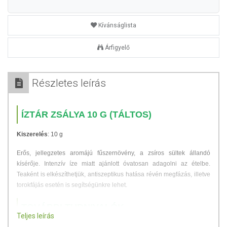
Kívánságlista
Árfigyelő
Részletes leírás
ÍZTÁR ZSÁLYA 10 G (TÁLTOS)
Kiszerelés
: 10 g
Erős, jellegzetes aromájú fűszernövény, a zsíros sültek állandó
kísérője. Intenzív íze miatt ajánlott óvatosan adagolni az ételbe.
Teaként is elkészíthetjük, antiszeptikus hatása révén megfázás, illetve
torokfájás esetén is segítségünkre lehet.
TOVÁBBI TUDNIVALÓK
Teljes leírás