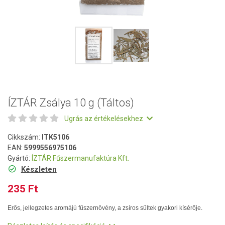
ÍZTÁR Zsálya 10 g (Táltos)
Ugrás az értékelésekhez
Cikkszám:
ITK5106
EAN:
5999556975106
Gyártó:
ÍZTÁR Fűszermanufaktúra Kft.
Készleten
235 Ft
Erős, jellegzetes aromájú fűszernövény, a zsíros sültek gyakori kísérője.