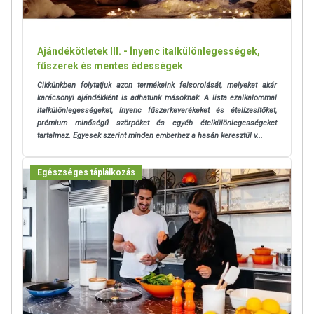
Ajándékötletek III. - Ínyenc italkülönlegességek,
fűszerek és mentes édességek
Cikkünkben folytatjuk azon termékeink felsorolását, melyeket akár
karácsonyi ajándékként is adhatunk másoknak. A lista ezalkalommal
italkülönlegességeket, ínyenc fűszerkeverékeket és ételízesítőket,
prémium minőségű szörpöket és egyéb ételkülönlegességeket
tartalmaz. Egyesek szerint minden emberhez a hasán keresztül v...
Egészséges táplálkozás