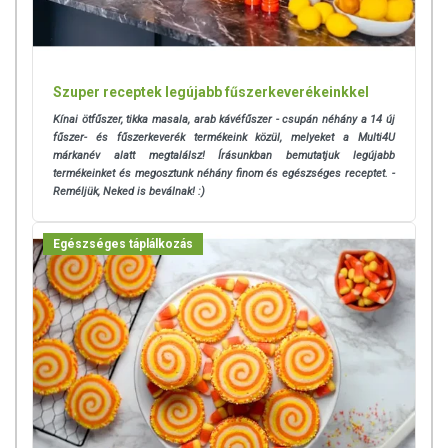
Szuper receptek legújabb fűszerkeverékeinkkel
Kínai ötfűszer, tikka masala, arab kávéfűszer - csupán néhány a 14 új
fűszer- és fűszerkeverék termékeink közül, melyeket a Multi4U
márkanév alatt megtalálsz! Írásunkban bemutatjuk legújabb
termékeinket és megosztunk néhány finom és egészséges receptet. -
Reméljük, Neked is beválnak! :)
Egészséges táplálkozás