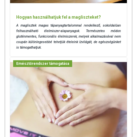
Hogyan használhatjuk fel a magliszteket?
A maglisztek magas tápanyagtartalommal rendelkező, sokoldalúan
felhasználható élelmiszer-alapanyagok. Természetes módon
gluténmentes, funkcionális élelmiszerek, melyek alkalmazásával nem
csupán különlegesebbé tehetjük ételeink ízvilágát, de egészségünket
is támogathatjuk.
Emésztőrendszer támogatása