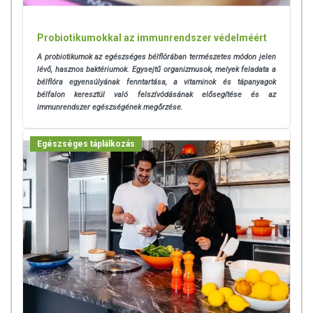
Probiotikumokkal az immunrendszer védelméért
A probiotikumok az egészséges bélflórában természetes módon jelen
lévő, hasznos baktériumok. Egysejtű organizmusok, melyek feladata a
bélflóra egyensúlyának fenntartása, a vitaminok és tápanyagok
bélfalon keresztül való felszívódásának elősegítése és az
immunrendszer egészségének megőrzése.
Egészséges táplálkozás