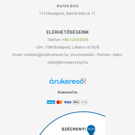
Bartók Béla
1114 Budapest, Bartók Béla út 71.
ELÉRHETŐSÉGEINK
Telefon:
+36-1-255-0555
Cím: 1184 Budapest, Lakatos út 36/B
Email: rendeles@multi-vitamin.hu, Viszonteladói - Partneri - Sales:
sales@bioegeszseg.hu
Árukereső.hu