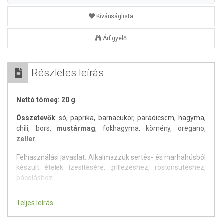
Kívánságlista
Árfigyelő
Részletes leírás
Nettó tömeg: 20 g
Összetevők
: só, paprika, barnacukor, paradicsom, hagyma,
chili, bors,
mustármag
, fokhagyma, kömény, oregano,
zeller
.
Felhasználási javaslat: Alkalmazzuk sertés- és marhahúsból
készült ételek ízesítésére, grillezéshez, rostonsütéshez,
pácoláshoz.
Származási hely:
Magyarország
Teljes leírás
Gyártja és forgalmazza:
ÍZTÁR-Fűszermanufaktúra Kft.