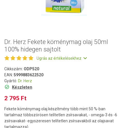
Dr. Herz Fekete köménymag olaj 50ml
100% hidegen sajtolt
Ugrás az értékelésekhez
Cikkszám:
ODP520
EAN:
5999883622520
Gyártó:
Dr. Herz
Készleten
2 795 Ft
Fekete köménymag olaj készítmény több mint 50 %-ban
tartalmaz többszörösen telítetlen zsírsavakat, - omega-3 és -6
zsírsavakat- egyszeresen telítetlen zsírsavakból az olajsavat
tartalmazza).