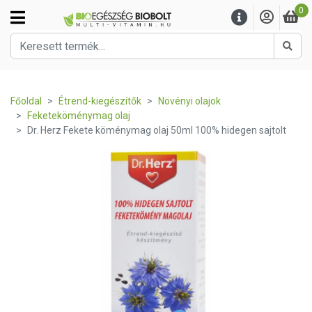
0
Kere
Főoldal
Étrend-kiegészítők
Növényi olajok
Feketeköménymag olaj
Dr. Herz Fekete köménymag olaj 50ml 100% hidegen sajtolt