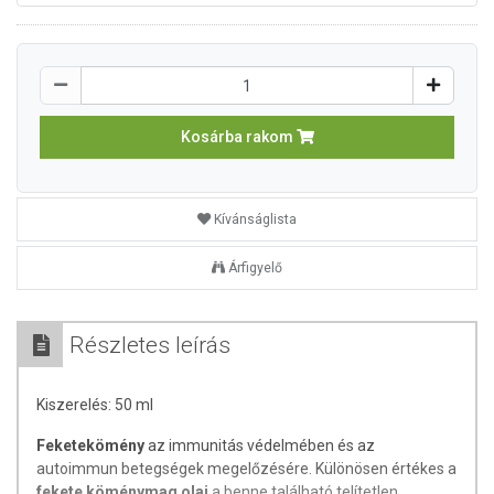
Kosárba rakom
Kívánságlista
Árfigyelő
Részletes leírás
Kiszerelés: 50 ml
Feketekömény
az immunitás védelmében és az
autoimmun betegségek megelőzésére. Különösen értékes a
fekete köménymag olaj
a benne található telítetlen