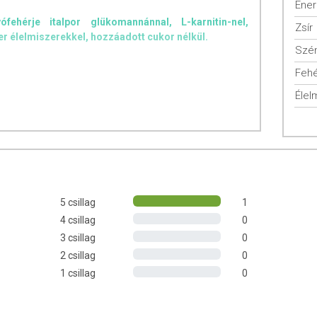
Ener
fehérje italpor glükomannánnal, L-karnitin-nel,
Zsír
r élelmiszerekkel, hozzáadott cukor nélkül.
Szén
Fehé
Élel
láshoz - magas minőségű étrend-kiegészítő. Kiknek
diétás étrendjüket
 fenntartani izomtömegüket
5 csillag
1
hoz gyors és egyszerű megoldásokat keresnek
minőségi tápanyagokat fogyasztanának
4 csillag
0
rnatívát keresnek
3 csillag
0
hozzáadott cukrot tartalmazó termékeket
2 csillag
0
étás módszert kipróbáltak már
1 csillag
0
m?
rcukorszint fenntartásához, illetve részt vesz a