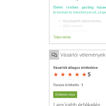
Élelmi rostban gazdag tejsavó
krómmal és édesítőszerrel, szupe
Hozzáadott cukormentes
GMO mentes
Pálmaolaj mentes
Titán-dioxid mentes
Teljes leírás
Komplett megoldás az alakformá
ajánljuk?
Vásárlói vélemények
Akik szeretnék kiegészíteni 
Akik diéta közben szeretnék
Vásárlók átlagos értékelése
Akik a diétájuk támogatásá
5
Akik üres kalóriák helyett 
Akik egy rostban gazdag alte
Akik szeretnék elkerülni a 
Összes értékelés :
1
Édesszájúaknak, akik sok di
Értékelés írása
Miben nyújthat segítséget a kró
Legújabb értékelés
A króm hozzájárul a normál vé