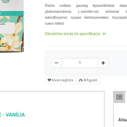
Élelmi rostban gazdag tejsavófehérje italp
glükomannánnal, L-karnitin-nel, krómmal 
édesítőszerrel, szuper élelmiszerekkel, hozzáado
cukor nélkül.
Részletes leírás és specifikáció
Kívánságlista
Árfigyelő
 - VANÍLIA
Átla