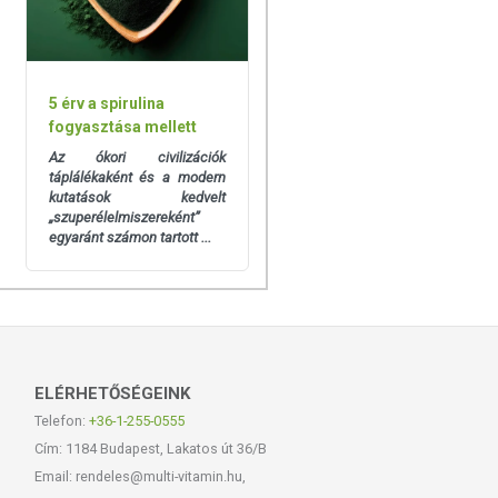
5 érv a spirulina
fogyasztása mellett
Az ókori civilizációk
táplálékaként és a modern
kutatások kedvelt
„szuperélelmiszereként”
egyaránt számon tartott ...
ELÉRHETŐSÉGEINK
Telefon:
+36-1-255-0555
Cím: 1184 Budapest, Lakatos út 36/B
Email: rendeles@multi-vitamin.hu,