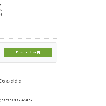
or
és
tt
Kosárba rakom
Összetétel
gos tápérték adatok