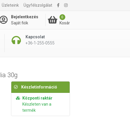
Üzleteink
Ügyfélszolgálat
650 Ft
Kosárba rakom
Bejelentkezés
0
Kosár
Saját fiók
Kapcsolat
+36-1-255-0555
lia 30g
Készletinformáció
Központi raktár
Készleten van a
termék