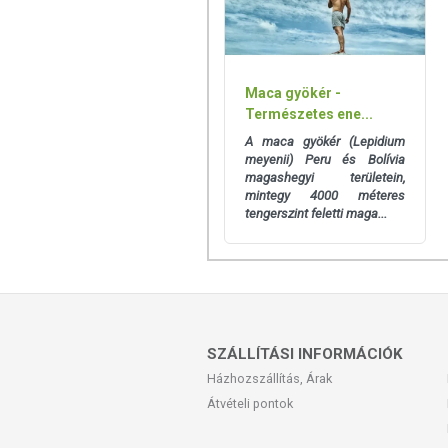
FIGYELMEZTETÉSEK: A termék koffein
fogyasztásra kész termékben.)]. Fog
termék fogyasztása nem helyettesíti
életmódot.
Maca gyökér -
Természetes ene...
1 adag vanília shake tartalmaz: 
mg inulin; 320 mg L-karnitin-L-tar
A maca gyökér (Lepidium
kivonat - amelyből 53 mg klorogén
meyenii) Peru és Bolívia
magashegyi területein,
Az energia-tartalomért lásd a specifik
mintegy 4000 méteres
tengerszint feletti maga...
TOVÁBBI TUDNIVALÓK
Minőségét megőrzi:
Lásd a csomag
Tárolás:
Száraz, hűvös helyen, gye
Forgalmazza:
BioTech USA
SZÁLLÍTÁSI INFORMÁCIÓK
Házhozszállítás, Árak
Átvételi pontok
Az étrend-kiegészítők az érvényben
minősülnek, amelyek a hagyományos 