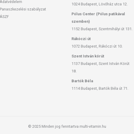
 az étrend-kiegészítők kedvező élettani hatással
Adatvédelem
1024 Budapest, Lövőház utca 12.
eltérő lehet, jelölésük, megjelenítésük, és reklámozásuk
Panaszkezelési szabályzat
tményeknek betegséget megelőző vagy gyógyító hatást
Pólus Center (Pólus patikával
ÁSZF
szemben)
1152 Budapest, Szentmihályi út 131.
Rákóczi út
1072 Budapest, Rákóczi út 10.
Szent István körút
1137 Budapest, Szent István Körút
18.
Bartók Béla
1114 Budapest, Bartók Béla út 71.
© 2025 Minden jog fenntartva multi-vitamin.hu