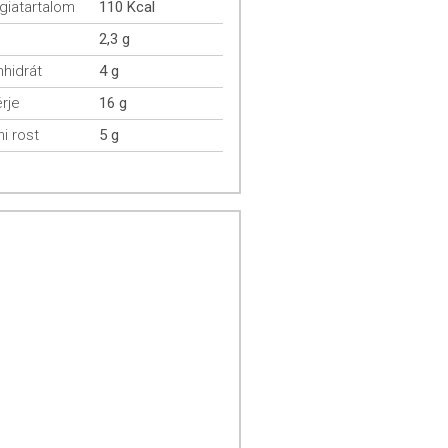
giatartalom
110 Kcal
2,3 g
hidrát
4 g
rje
16 g
mi rost
5 g