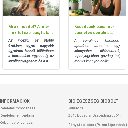
t tartalmaz [10 mg koffein/adag (3,3 mg koffein/100 ml
yasztása gyermekek és terhes nők számára nem ajánlott. A
 a változatos, kiegyensúlyozott étrendet és az egészséges
Mi az inozitol? A mio-
Készítsünk banános-
inozitol szerepe, hatá...
spenótos spirulina...
18 µg króm; 39 mg kalcium; 1050 mg glükomannán; 2250
tarát - amelyből 220 mg L-karnitin; 105 mg zöldkávébab-
Az inozitol az utóbbi
A spirulinás banános-
sav, amelyből 10 mg koffein; 160 mg bromelain por
években egyre nagyobb
spenótos smoothie egy
figyelmet kapott, különösen
könnyedén elkészíthető
,
ációs táblázatot!
a hormonális egyensúly, az
tápanyagokban gazdag ital
,
inzulinanyagcsere és a n...
melyet könnyen beille...
oláson feltüntetett időpontot.
rmekektől elzárva.
INFORMÁCIÓK
BIO EGÉSZSÉG BIOBOLT
Rendelés módosítása
Budaörs
Rendelés lemondása
2040 Budaörs, Szabadság út 61.
 levő európai uniós szabályozás szerint élelmiszereknek
étrend kiegészítését szolgálják, és koncentrált formában
Reklamáció, panasz
Fény utcai piac (Príma kijáratánál)