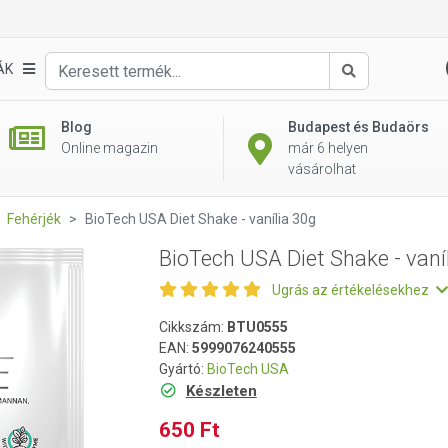
ília 30g
ÁK
Keresés
Blog
Budapest és Budaörs
Online magazin
már 6 helyen
vásárolhat
Fehérjék
BioTech USA Diet Shake - vanília 30g
BioTech USA Diet Shake - vaní
Ugrás az értékelésekhez
Cikkszám:
BTU0555
EAN:
5999076240555
Gyártó:
BioTech USA
Készleten
650 Ft