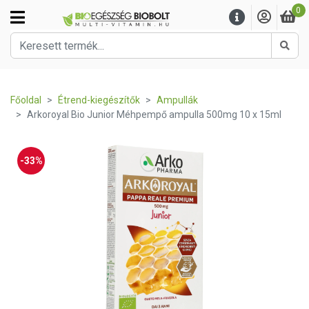
0
Kere
Főoldal
Étrend-kiegészítők
Ampullák
Arkoroyal Bio Junior Méhpempő ampulla 500mg 10 x 15ml
-33%