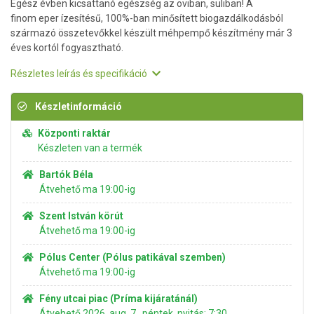
Egész évben kicsattanó egészség az oviban, suliban! A
finom eper ízesítésű, 100%-ban minősített biogazdálkodásból
származó összetevőkkel készült méhpempő készítmény már 3
éves kortól fogyasztható.
Részletes leírás és specifikáció
Készletinformáció
Központi raktár
Készleten van a termék
Bartók Béla
Átvehető ma 19:00-ig
Szent István körút
Átvehető ma 19:00-ig
Pólus Center (Pólus patikával szemben)
Átvehető ma 19:00-ig
Fény utcai piac (Príma kijáratánál)
Átvehető 2026. aug. 7., péntek, nyitás: 7:30