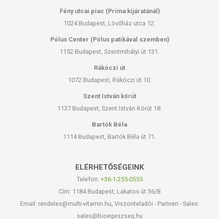
Fény utcai piac (Príma kijáratánál)
1024 Budapest, Lövőház utca 12.
Pólus Center (Pólus patikával szemben)
1152 Budapest, Szentmihályi út 131.
Rákóczi út
1072 Budapest, Rákóczi út 10.
Szent István körút
1137 Budapest, Szent István Körút 18.
Bartók Béla
1114 Budapest, Bartók Béla út 71.
ELÉRHETŐSÉGEINK
Telefon:
+36-1-255-0555
Cím: 1184 Budapest, Lakatos út 36/B
Email: rendeles@multi-vitamin.hu, Viszonteladói - Partneri - Sales:
sales@bioegeszseg.hu