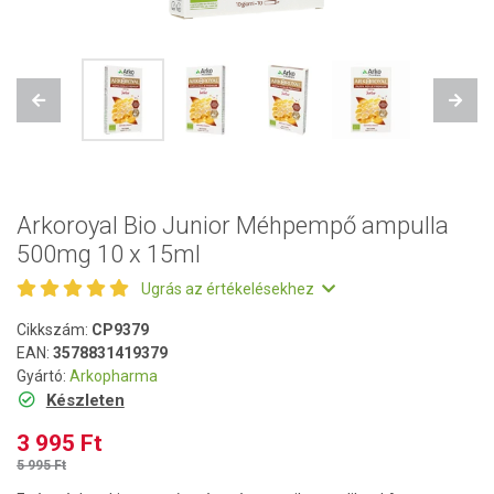
Previous
Next
Arkoroyal Bio Junior Méhpempő ampulla
500mg 10 x 15ml
Ugrás az értékelésekhez
Cikkszám:
CP9379
EAN:
3578831419379
Gyártó:
Arkopharma
Készleten
3 995 Ft
5 995 Ft