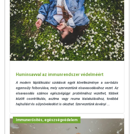
Huminsavval az immunrendszer védelméért
A modern táplálkozási szokások egyik következménye a sav-bázis
egyensúly felborulása, mely szervezetünk elsavasodásához vezet. Az
elsavasodás számos egészségügyi problémához vezethet, többek
között csontritkulás, asztma vagy reuma kialakulásához, továbbá
hajhullást és súlynövekedést is okozhat. Szervezetünk ásványi ...
Immunerősítés, egészségvédelem