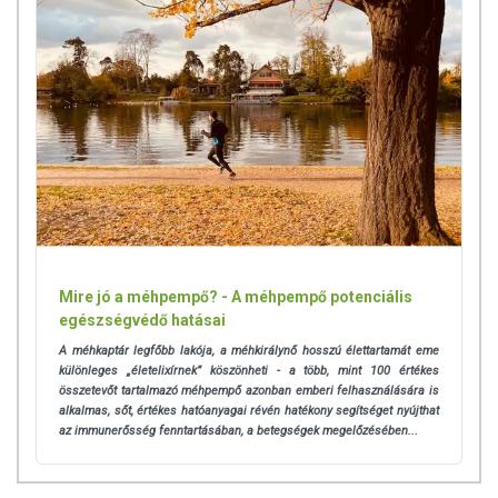
Mire jó a méhpempő? - A méhpempő potenciális
egészségvédő hatásai
A méhkaptár legfőbb lakója, a méhkirálynő hosszú élettartamát eme
különleges „életelixírnek” köszönheti - a több, mint 100 értékes
összetevőt tartalmazó méhpempő azonban emberi felhasználására is
alkalmas, sőt, értékes hatóanyagai révén hatékony segítséget nyújthat
az immunerősség fenntartásában, a betegségek megelőzésében...