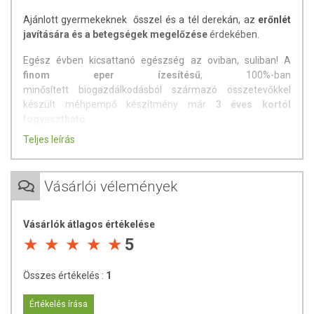
Ajánlott gyermekeknek ősszel és a tél derekán, az
erőnlét
javítására és a betegségek megelőzése
érdekében.
Egész évben kicsattanó egészség az oviban, suliban! A
finom eper ízesítésű
, 100%-ban
minősített biogazdálkodásból származó összetevőkkel
készült méhpempő készítmény már
3 éves kortól
fogyasztható
.
Teljes leírás
Használata:
évente két tíznapos kúra javasolt megelőzés,
illetve immunerősítés céljára, kora ősszel és a tél derekán.
Vásárlói vélemények
MÉHPEMPŐ ÉS MÉZ A GYERMEKEKNEK
A
méhpempő
a méhkirálynő tápláléka, melynek
köszönhetően öt hosszú évig él, szemben a közönséges
Vásárlók átlagos értékelése
dolgozó méhek mindössze hat hetes élettartamával. Ebből
5
is kitűnik, hogy milyen csodálatos anyagról beszélünk.
Összes értékelés :
1
Az emberek esetében a
méhpempőnek
immunerősítő, vitalizáló
hatása van,
Értékelés írása
csökkenti a fáradékonyságot, serkenti a szellemi